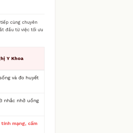
 tiếp cùng chuyên
ắt đầu từ việc tối ưu
hị Y Khoa
i sống và đo huyết
iờ nhắc nhở uống
 tính mạng, cấm