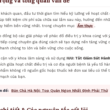
trọng và tổng quan vấn đề
hách quan, đầu tư thời gian tìm hiểu kỹ lưỡng về hoạt chất đi
úp tiết kiệm chi phí sửa chữa sai lầm sau này, hướng đến nhữ
uy hiểm bền vững nhất. trong chuyên mục
Ẩm thực
.
ợp đồng bộ các giải pháp về phác đồ điều trị y khoa cùng với ý
 tiếp cùng chuyên gia đúng cách sẽ tạo dựng nền tảng vững 
nhanh chóng to lớn và bền vững cho cuộc sống.
p cận với y khoa lâm sàng và sử dụng
IUU: Tắt Giám Sát Hành
hích giữa hoạt chất điều trị và cơ địa người bệnh là yếu tố h
hẩm không rõ nguồn gốc hoặc thuốc kê đơn sai liều có thể tr
 mạch của bạn.
n đề:
Bún Chả Hà Nội: Top Quán Ngon Nhất Định Phải Thử
chi tiết & Các nguyên tắc cốt lõi