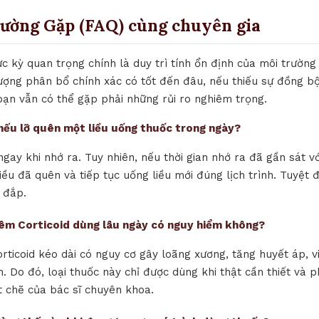
hường Gặp (FAQ) cùng chuyên gia
ực kỳ quan trọng chính là duy trì tính ổn định của môi trườn
lượng phân bổ chính xác có tốt đến đâu, nếu thiếu sự đồng bộ
bạn vẫn có thể gặp phải những rủi ro nghiêm trọng.
ì nếu lỡ quên một liều uống thuốc trong ngày?
ngay khi nhớ ra. Tuy nhiên, nếu thời gian nhớ ra đã gần sát vớ
iều đã quên và tiếp tục uống liều mới đúng lịch trình. Tuyệt 
 đắp.
iêm Corticoid dùng lâu ngày có nguy hiểm không?
orticoid kéo dài có nguy cơ gây loãng xương, tăng huyết áp, 
. Do đó, loại thuốc này chỉ được dùng khi thật cần thiết và p
t chẽ của bác sĩ chuyên khoa.