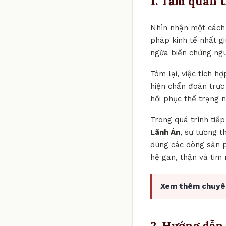
1. Tầm quan 
Nhìn nhận một cách k
pháp kinh tế nhất gi
ngừa biến chứng ng
Tóm lại, việc tích h
hiện chẩn đoán trực
hồi phục thể trạng 
Trong quá trình tiế
Lãnh Án
, sự tương t
dùng các dòng sản p
hệ gan, thận và tim
Xem thêm chuyê
2. Hướng dẫn 