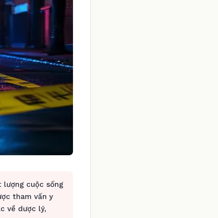
t lượng cuộc sống
ợc tham vấn y
c về dược lý,