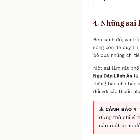
4. Những sai 
Bên cạnh đó, vai trò
sống còn để duy trì 
bỏ qua những chi ti
Một sai lầm rất phổ 
Ngư Dân Lãnh Án
là 
thông báo cho bác sĩ
đối với các thuốc n
⚠️ CẢNH BÁO Y 
dùng thử chỉ vì 
cầu một phác đồ 