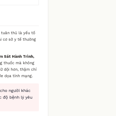
 tuân thủ là yếu tố
ại cơ sở y tế thường
m Sát Hành Trình,
ưng thuốc mà không
dữ dội hơn, thậm chí
đe dọa tính mạng.
 cho người khác
c độ bệnh lý yêu