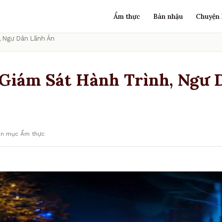
Ẩm thực
Bàn nhậu
Chuyện 
, Ngư Dân Lãnh Án
 Giám Sát Hành Trình, Ngư 
ên mục Ẩm thực