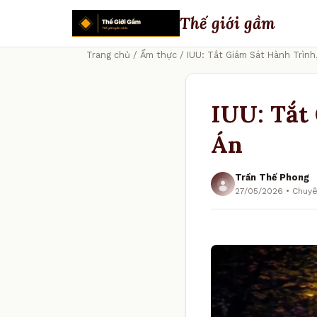
Thế giới gầm
Trang chủ
/
Ẩm thực
/ IUU: Tắt Giám Sát Hành Trình
IUU: Tắt
Án
Trần Thế Phong
27/05/2026 • Chuy