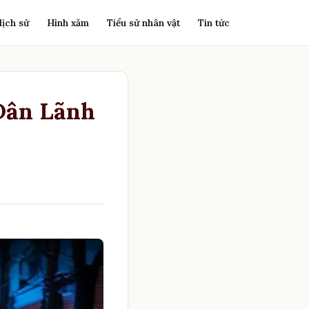
lịch sử
Hình xăm
Tiểu sử nhân vật
Tin tức
Dân Lãnh