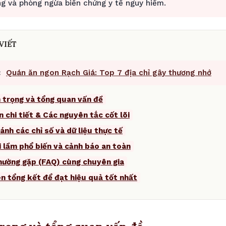
g và phòng ngừa biến chứng y tế nguy hiểm.
VIẾT
:
Quán ăn ngon Rạch Giá: Top 7 địa chỉ gây thương nhớ
 trọng và tổng quan vấn đề
n chi tiết & Các nguyên tắc cốt lõi
ánh các chỉ số và dữ liệu thực tế
i lầm phổ biến và cảnh báo an toàn
thường gặp (FAQ) cùng chuyên gia
ên tổng kết để đạt hiệu quả tốt nhất