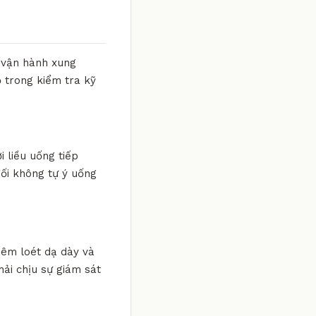
g vận hành xung
 trong kiểm tra kỹ
i liều uống tiếp
đối không tự ý uống
viêm loét dạ dày và
hải chịu sự giám sát