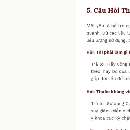
5. Câu Hỏi T
Một yếu tố bổ trợ c
quanh. Dù các liều 
liều lượng sử dụng, 
Hỏi: Tôi phải làm g
Trả lời: Hãy uống 
theo, hãy bỏ qua l
gấp đôi liều để bù
Hỏi: Thuốc kháng v
Trả lời: Sử dụng C
suy giảm miễn dịch
y khoa cực kỳ chặ