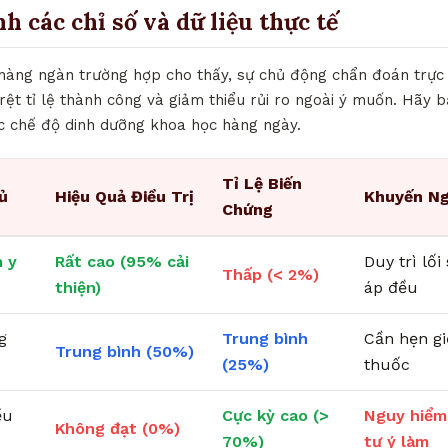
nh các chỉ số và dữ liệu thực tế
 hàng ngàn trường hợp cho thấy, sự chủ động chẩn đoán trực
õ rệt tỉ lệ thành công và giảm thiểu rủi ro ngoài ý muốn. Hãy b
c chế độ dinh dưỡng khoa học hàng ngày.
Tỉ Lệ Biến
ủ
Hiệu Quả Điều Trị
Khuyến Ng
Chứng
 y
Rất cao (95% cải
Duy trì lố
Thấp (< 2%)
thiện)
áp đều
g
Trung bình
Cần hẹn g
Trung bình (50%)
(25%)
thuốc
ều
Cực kỳ cao (>
Nguy hiểm
Không đạt (0%)
70%)
tự ý làm