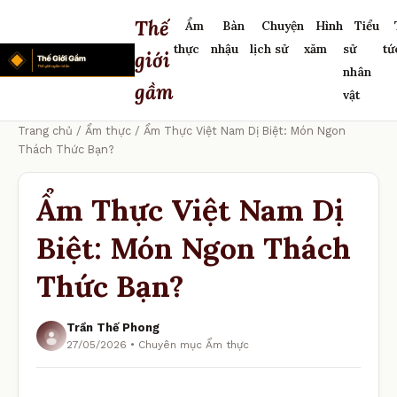
Thế
Ẩm
Bàn
Chuyện
Hình
Tiểu
thực
nhậu
lịch sử
xăm
sử
tứ
giới
nhân
gầm
vật
Trang chủ
/
Ẩm thực
/ Ẩm Thực Việt Nam Dị Biệt: Món Ngon
Thách Thức Bạn?
Ẩm Thực Việt Nam Dị
Biệt: Món Ngon Thách
Thức Bạn?
Trần Thế Phong
27/05/2026 • Chuyên mục Ẩm thực