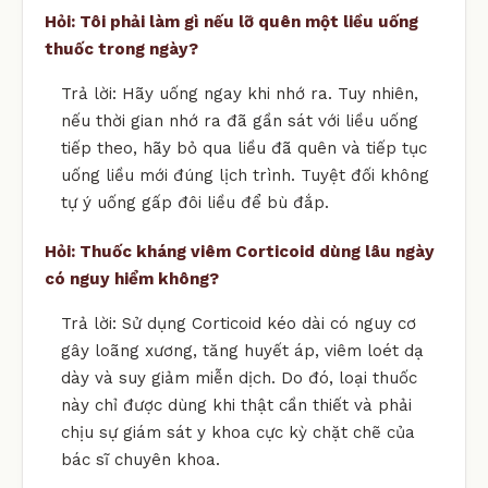
Hỏi: Tôi phải làm gì nếu lỡ quên một liều uống
thuốc trong ngày?
Trả lời: Hãy uống ngay khi nhớ ra. Tuy nhiên,
nếu thời gian nhớ ra đã gần sát với liều uống
tiếp theo, hãy bỏ qua liều đã quên và tiếp tục
uống liều mới đúng lịch trình. Tuyệt đối không
tự ý uống gấp đôi liều để bù đắp.
Hỏi: Thuốc kháng viêm Corticoid dùng lâu ngày
có nguy hiểm không?
Trả lời: Sử dụng Corticoid kéo dài có nguy cơ
gây loãng xương, tăng huyết áp, viêm loét dạ
dày và suy giảm miễn dịch. Do đó, loại thuốc
này chỉ được dùng khi thật cần thiết và phải
chịu sự giám sát y khoa cực kỳ chặt chẽ của
bác sĩ chuyên khoa.