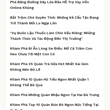
Phá Băng Đường Dây Lừa Đảo Hỗ Trợ Vay Vốn
Online Khủng
Bắt Trộm Chó Xuyên Tỉnh: Những Kẻ Cẩu Tặc Đang
Trở Thành Mối Lo Ngại Lớn
"Vụ Buôn Lậu Thuốc Làm Chín Sầu Riêng: Những
Thách Thức Và Tác Động Đến Thị Trường"
Khám Phá Bí Ẩn Lòng Se Điếu: Mổ Cả Trăm Con
Heo Chưa Tới Một Con Có
Khám Phá 25 Quán Trà Sữa Hot Nhất Sài Gòn
Không Nên Bỏ Lỡ
Khám Phá 10 Quán Hủ Tiếu Ngon Nhất Quận 1
Không Thể Bỏ Qua
Khám Phá Những Quán Nhậu Ngon Tại Hai Bà Trưng
Khám Phá Top 10 Quán Bún Bò Ngon Nức Tiếng Tại