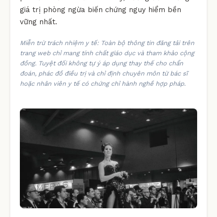
giá trị phòng ngừa biến chứng nguy hiểm bền
vững nhất.
Miễn trừ trách nhiệm y tế: Toàn bộ thông tin đăng tải trên
trang web chỉ mang tính chất giáo dục và tham khảo cộng
đồng. Tuyệt đối không tự ý áp dụng thay thế cho chẩn
đoán, phác đồ điều trị và chỉ định chuyên môn từ bác sĩ
hoặc nhân viên y tế có chứng chỉ hành nghề hợp pháp.