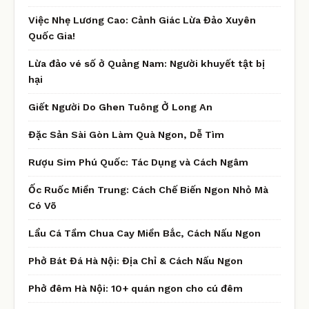
Việc Nhẹ Lương Cao: Cảnh Giác Lừa Đảo Xuyên
Quốc Gia!
Lừa đảo vé số ở Quảng Nam: Người khuyết tật bị
hại
Giết Người Do Ghen Tuông Ở Long An
Đặc Sản Sài Gòn Làm Quà Ngon, Dễ Tìm
Rượu Sim Phú Quốc: Tác Dụng và Cách Ngâm
Ốc Ruốc Miền Trung: Cách Chế Biến Ngon Nhỏ Mà
Có Võ
Lẩu Cá Tầm Chua Cay Miền Bắc, Cách Nấu Ngon
Phở Bát Đá Hà Nội: Địa Chỉ & Cách Nấu Ngon
Phở đêm Hà Nội: 10+ quán ngon cho cú đêm