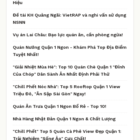
Hiệu
Đề tài KH Quảng Ngãi: VietRAP và nghi vấn sử dụng
NSNN
Vụ án Lai Châu: Bạo lực quán ăn, cần phòng ngừa!
Quán Nướng Quận 1 Ngon - Khám Phá Top Địa Điểm
Tuyệt Nhất!
"Giải Nhiệt Mùa Hè": Top 10 Quán Chè Quận 1 "Đỉnh
Của Chóp" Dân Sành Ăn Nhất Định Phải Thử
"Chill Phết Nóc Nhà": Top 5 Rooftop Quận 1 View
Triệu Đô, "Ăn Sập Sài Gòn" Ngay!
Quán Ăn Trưa Quận 1 Ngon Bổ Rẻ - Top 10!
Nhà Hàng Nhật Bản Quận 1 Ngon & Chất Lượng
"Chill Phết" Top 5 Quán Cà Phê View Đẹp Quận 1:
Trải Nghiệm "Sống Ảo" Cực Chất!