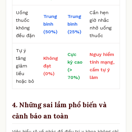
Uống
Cần hẹn
Trung
Trung
thuốc
giờ nhắc
bình
bình
không
nhở uống
(50%)
(25%)
đều đặn
thuốc
Tự ý
Cực
Nguy hiểm
tăng
Không
kỳ cao
tính mạng,
giảm
đạt
(>
cấm tự ý
liều
(0%)
70%)
làm
hoặc bỏ
4. Những sai lầm phổ biến và
cảnh báo an toàn
Việc hiểu rõ về phác đồ điều trị y khoa không chỉ