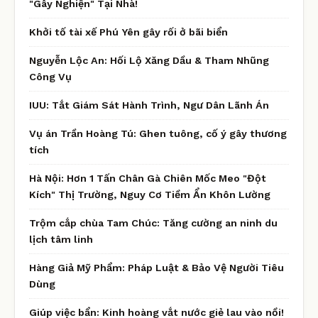
"Gây Nghiện" Tại Nhà!
Khởi tố tài xế Phú Yên gây rối ở bãi biển
Nguyễn Lộc An: Hối Lộ Xăng Dầu & Tham Nhũng
Công Vụ
IUU: Tắt Giám Sát Hành Trình, Ngư Dân Lãnh Án
Vụ án Trần Hoàng Tú: Ghen tuông, cố ý gây thương
tích
Hà Nội: Hơn 1 Tấn Chân Gà Chiên Mốc Meo "Đột
Kích" Thị Trường, Nguy Cơ Tiềm Ẩn Khôn Lường
Trộm cắp chùa Tam Chúc: Tăng cường an ninh du
lịch tâm linh
Hàng Giả Mỹ Phẩm: Pháp Luật & Bảo Vệ Người Tiêu
Dùng
Giúp việc bẩn: Kinh hoàng vắt nước giẻ lau vào nồi!