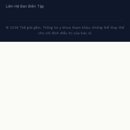
Liên Hệ Ban Biên Tập
© 2026 Thế giới gầm. Thông tin y khoa tham khảo, không thể thay thế
cho chỉ định điều trị của bác sĩ.