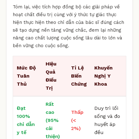
Tóm lại, việc tích hợp đồng bộ các giải pháp về
hoạt chất điều trị cùng với ý thức tự giác thực
hiện thực hiện theo chỉ dẫn của bác sĩ đúng cách
sẽ tạo dựng nền tảng vững chắc, đem lại những
nâng cao chất lượng cuộc sống lâu dài to lớn và
bền vững cho cuộc sống.
Hiệu
Mức Độ
Tỉ Lệ
Khuyến
Quả
Tuân
Biến
Nghị Y
Điều
Thủ
Chứng
Khoa
Trị
Rất
Đạt
Duy trì lối
cao
Thấp
100%
sống và đo
(95%
(<
chỉ dẫn
huyết áp
cải
2%)
y tế
đều
thiện)