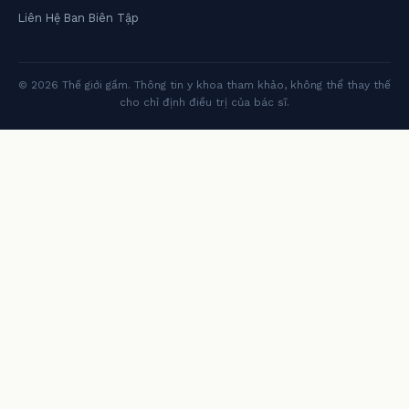
Liên Hệ Ban Biên Tập
© 2026 Thế giới gầm. Thông tin y khoa tham khảo, không thể thay thế
cho chỉ định điều trị của bác sĩ.