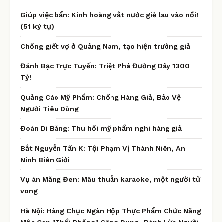
Giúp việc bẩn: Kinh hoàng vắt nước giẻ lau vào nồi!
(51 ký tự)
Chồng giết vợ ở Quảng Nam, tạo hiện trường giả
Đánh Bạc Trực Tuyến: Triệt Phá Đường Dây 1300
Tỷ!
Quảng Cáo Mỹ Phẩm: Chống Hàng Giả, Bảo Vệ
Người Tiêu Dùng
Đoàn Di Băng: Thu hồi mỹ phẩm nghi hàng giả
Bắt Nguyễn Tấn K: Tội Phạm Vị Thành Niên, An
Ninh Biên Giới
Vụ án Măng Đen: Mâu thuẫn karaoke, một người tử
vong
Hà Nội: Hàng Chục Ngàn Hộp Thực Phẩm Chức Năng
Mộc Can "Thổi Phồng" Công Dụng, Đánh Lừa Người