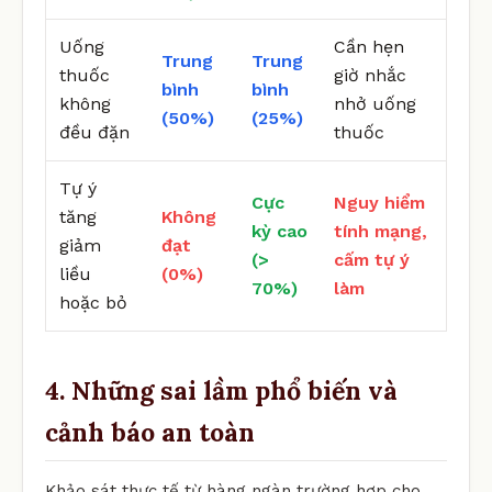
Uống
Cần hẹn
Trung
Trung
thuốc
giờ nhắc
bình
bình
không
nhở uống
(50%)
(25%)
đều đặn
thuốc
Tự ý
Cực
Nguy hiểm
tăng
Không
kỳ cao
tính mạng,
giảm
đạt
(>
cấm tự ý
liều
(0%)
70%)
làm
hoặc bỏ
4. Những sai lầm phổ biến và
cảnh báo an toàn
Khảo sát thực tế từ hàng ngàn trường hợp cho