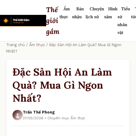
Thế
Ẩm
Bàn
Chuyện
Hình
Tiểu
thực
nhậu
lịch sử
xăm
sử
tứ
giới
nhân
gầm
vật
Trang chủ
/
Ẩm thực
/ Đặc Sản Hội An Làm Quà? Mua Gì Ngon
Nhất?
Đặc Sản Hội An Làm
Quà? Mua Gì Ngon
Nhất?
Trần Thế Phong
27/05/2026 • Chuyên mục Ẩm thực