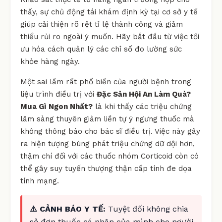
thấy, sự chủ động tái khám định kỳ tại cơ sở y tế
giúp cải thiện rõ rệt tỉ lệ thành công và giảm
thiểu rủi ro ngoài ý muốn. Hãy bắt đầu từ việc tối
ưu hóa cách quản lý các chỉ số đo lường sức
khỏe hàng ngày.
Một sai lầm rất phổ biến của người bệnh trong
liệu trình điều trị với
Đặc Sản Hội An Làm Quà?
Mua Gì Ngon Nhất?
là khi thấy các triệu chứng
lâm sàng thuyên giảm liền tự ý ngưng thuốc mà
không thông báo cho bác sĩ điều trị. Việc này gây
ra hiện tượng bùng phát triệu chứng dữ dội hơn,
thậm chí đối với các thuốc nhóm Corticoid còn có
thể gây suy tuyến thượng thận cấp tính đe dọa
tính mạng.
⚠️ CẢNH BÁO Y TẾ:
Tuyệt đối không chia
sẻ đơn thuốc cá nhân của mình cho người