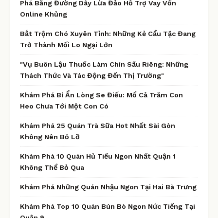
Phá Băng Đường Dây Lừa Đảo Hỗ Trợ Vay Vốn
Online Khủng
Bắt Trộm Chó Xuyên Tỉnh: Những Kẻ Cẩu Tặc Đang
Trở Thành Mối Lo Ngại Lớn
"Vụ Buôn Lậu Thuốc Làm Chín Sầu Riêng: Những
Thách Thức Và Tác Động Đến Thị Trường"
Khám Phá Bí Ẩn Lòng Se Điếu: Mổ Cả Trăm Con
Heo Chưa Tới Một Con Có
Khám Phá 25 Quán Trà Sữa Hot Nhất Sài Gòn
Không Nên Bỏ Lỡ
Khám Phá 10 Quán Hủ Tiếu Ngon Nhất Quận 1
Không Thể Bỏ Qua
Khám Phá Những Quán Nhậu Ngon Tại Hai Bà Trưng
Khám Phá Top 10 Quán Bún Bò Ngon Nức Tiếng Tại
Quận 9