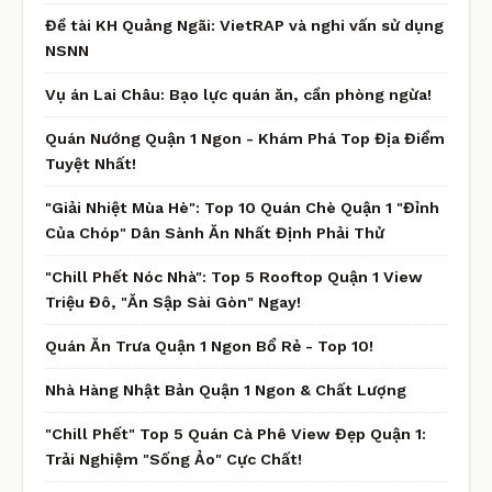
Đề tài KH Quảng Ngãi: VietRAP và nghi vấn sử dụng
NSNN
Vụ án Lai Châu: Bạo lực quán ăn, cần phòng ngừa!
Quán Nướng Quận 1 Ngon - Khám Phá Top Địa Điểm
Tuyệt Nhất!
"Giải Nhiệt Mùa Hè": Top 10 Quán Chè Quận 1 "Đỉnh
Của Chóp" Dân Sành Ăn Nhất Định Phải Thử
"Chill Phết Nóc Nhà": Top 5 Rooftop Quận 1 View
Triệu Đô, "Ăn Sập Sài Gòn" Ngay!
Quán Ăn Trưa Quận 1 Ngon Bổ Rẻ - Top 10!
Nhà Hàng Nhật Bản Quận 1 Ngon & Chất Lượng
"Chill Phết" Top 5 Quán Cà Phê View Đẹp Quận 1:
Trải Nghiệm "Sống Ảo" Cực Chất!