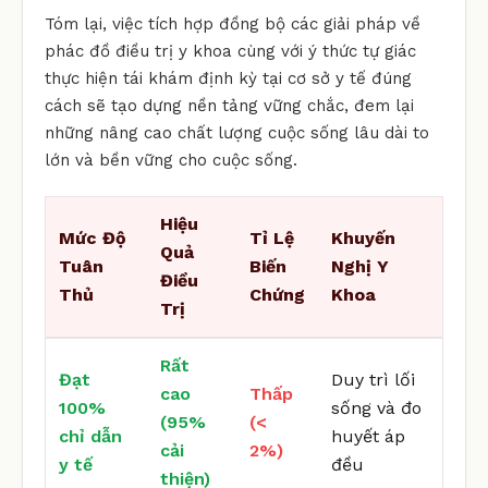
Tóm lại, việc tích hợp đồng bộ các giải pháp về
phác đồ điều trị y khoa cùng với ý thức tự giác
thực hiện tái khám định kỳ tại cơ sở y tế đúng
cách sẽ tạo dựng nền tảng vững chắc, đem lại
những nâng cao chất lượng cuộc sống lâu dài to
lớn và bền vững cho cuộc sống.
Hiệu
Mức Độ
Tỉ Lệ
Khuyến
Quả
Tuân
Biến
Nghị Y
Điều
Thủ
Chứng
Khoa
Trị
Rất
Đạt
Duy trì lối
cao
Thấp
100%
sống và đo
(95%
(<
chỉ dẫn
huyết áp
cải
2%)
y tế
đều
thiện)