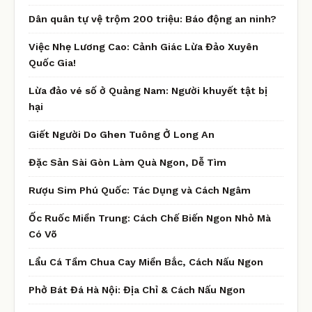
Dân quân tự vệ trộm 200 triệu: Báo động an ninh?
Việc Nhẹ Lương Cao: Cảnh Giác Lừa Đảo Xuyên
Quốc Gia!
Lừa đảo vé số ở Quảng Nam: Người khuyết tật bị
hại
Giết Người Do Ghen Tuông Ở Long An
Đặc Sản Sài Gòn Làm Quà Ngon, Dễ Tìm
Rượu Sim Phú Quốc: Tác Dụng và Cách Ngâm
Ốc Ruốc Miền Trung: Cách Chế Biến Ngon Nhỏ Mà
Có Võ
Lẩu Cá Tầm Chua Cay Miền Bắc, Cách Nấu Ngon
Phở Bát Đá Hà Nội: Địa Chỉ & Cách Nấu Ngon