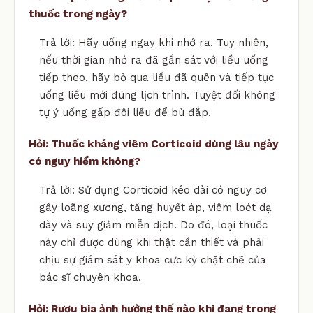
thuốc trong ngày?
Trả lời: Hãy uống ngay khi nhớ ra. Tuy nhiên,
nếu thời gian nhớ ra đã gần sát với liều uống
tiếp theo, hãy bỏ qua liều đã quên và tiếp tục
uống liều mới đúng lịch trình. Tuyệt đối không
tự ý uống gấp đôi liều để bù đắp.
Hỏi: Thuốc kháng viêm Corticoid dùng lâu ngày
có nguy hiểm không?
Trả lời: Sử dụng Corticoid kéo dài có nguy cơ
gây loãng xương, tăng huyết áp, viêm loét dạ
dày và suy giảm miễn dịch. Do đó, loại thuốc
này chỉ được dùng khi thật cần thiết và phải
chịu sự giám sát y khoa cực kỳ chặt chẽ của
bác sĩ chuyên khoa.
Hỏi: Rượu bia ảnh hưởng thế nào khi đang trong