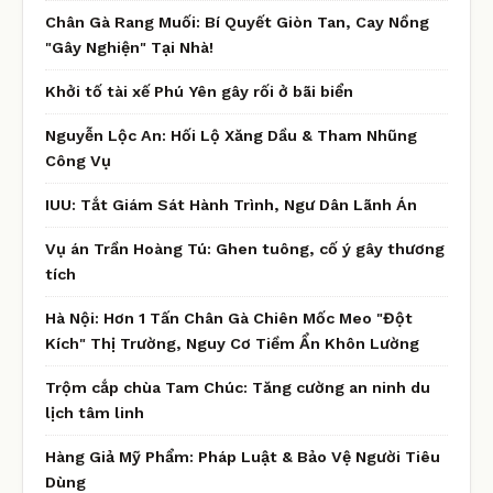
Chân Gà Rang Muối: Bí Quyết Giòn Tan, Cay Nồng
"Gây Nghiện" Tại Nhà!
Khởi tố tài xế Phú Yên gây rối ở bãi biển
Nguyễn Lộc An: Hối Lộ Xăng Dầu & Tham Nhũng
Công Vụ
IUU: Tắt Giám Sát Hành Trình, Ngư Dân Lãnh Án
Vụ án Trần Hoàng Tú: Ghen tuông, cố ý gây thương
tích
Hà Nội: Hơn 1 Tấn Chân Gà Chiên Mốc Meo "Đột
Kích" Thị Trường, Nguy Cơ Tiềm Ẩn Khôn Lường
Trộm cắp chùa Tam Chúc: Tăng cường an ninh du
lịch tâm linh
Hàng Giả Mỹ Phẩm: Pháp Luật & Bảo Vệ Người Tiêu
Dùng