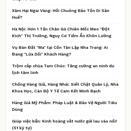
Xâm Hại Ngai Vàng: Hồi Chuông Bảo Tồn Di Sản
Huế?
Hà Nội: Hơn 1 Tấn Chân Gà Chiên Mốc Meo "Đột
Kích" Thị Trường, Nguy Cơ Tiềm Ẩn Khôn Lường
Vụ Bán Đất "Ma" tại Cồn Tân Lập Nha Trang: Ai
Đang "Lừa Dối" Khách Hàng?
Trộm cắp chùa Tam Chúc: Tăng cường an ninh du
lịch tâm linh
Chống Hàng Giả, Hàng Nhái: Siết Chặt Quản Lý, Nhà
Khoa Học, Cán Bộ Y Tế Cam Kết Minh Bạch
Hàng Giả Mỹ Phẩm: Pháp Luật & Bảo Vệ Người Tiêu
Dùng
Giúp việc bẩn: Kinh hoàng vắt nước giẻ lau vào nồi!
(51 ký tự)