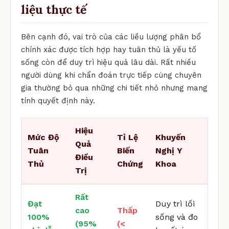
liệu thực tế
Bên cạnh đó, vai trò của các liều lượng phân bổ
chính xác được tích hợp hay tuân thủ là yếu tố
sống còn để duy trì hiệu quả lâu dài. Rất nhiều
người dùng khi chẩn đoán trực tiếp cùng chuyên
gia thường bỏ qua những chi tiết nhỏ nhưng mang
tính quyết định này.
Hiệu
Mức Độ
Tỉ Lệ
Khuyến
Quả
Tuân
Biến
Nghị Y
Điều
Thủ
Chứng
Khoa
Trị
Rất
Đạt
Duy trì lối
cao
Thấp
100%
sống và đo
(95%
(<