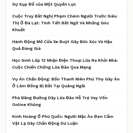
Sự Sụp Đổ của Một Quyền Lực
Cuộc Truy Bắt Nghị Phạm Chém Người Trước Siêu
Thị Ở Đà Lạt: Tình Tiết Bất Ngờ Và Những Góc
Khuất
Hành Động Mở Cửa Xe Buýt Gây Bức Xúc Và Hậu
Quả Đáng Giá
Học Sinh Lớp 12 Nhận Điện Thoại Lừa Ra Khỏi Nhà:
Cuộc Chiến Chống Lừa Đảo Qua Mạng
Vụ Án Chấn Động: Bốn Thanh Niên Phú Thọ Gây Án
Ở Lâm Đồng Bị Bắt Tại Quảng Ngãi
Phá Băng Đường Dây Lừa Đảo Hỗ Trợ Vay Vốn
Online Khủng
Kinh Hoàng Ở Phú Quốc: Người Mặc Áo Đen Cầm
Vật Lạ Gây Chấn Động Dư Luận