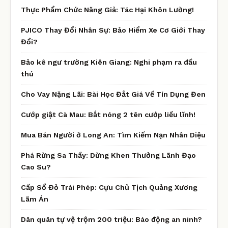
Thực Phẩm Chức Năng Giả: Tác Hại Khôn Lường!
PJICO Thay Đổi Nhân Sự: Bảo Hiểm Xe Cơ Giới Thay
Đổi?
Bảo kê ngư trường Kiên Giang: Nghi phạm ra đầu
thú
Cho Vay Nặng Lãi: Bài Học Đắt Giá Về Tín Dụng Đen
Cướp giật Cà Mau: Bắt nóng 2 tên cướp liều lĩnh!
Mua Bán Người ở Long An: Tìm Kiếm Nạn Nhân Diệu
Phá Rừng Sa Thầy: Dừng Khen Thưởng Lãnh Đạo
Cao Su?
Cấp Sổ Đỏ Trái Phép: Cựu Chủ Tịch Quảng Xương
Lãm Án
Dân quân tự vệ trộm 200 triệu: Báo động an ninh?