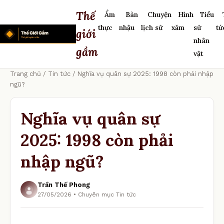
Thế
Ẩm
Bàn
Chuyện
Hình
Tiểu
thực
nhậu
lịch sử
xăm
sử
tứ
giới
nhân
gầm
vật
Trang chủ
/
Tin tức
/ Nghĩa vụ quân sự 2025: 1998 còn phải nhập
ngũ?
Nghĩa vụ quân sự
2025: 1998 còn phải
nhập ngũ?
Trần Thế Phong
27/05/2026 • Chuyên mục Tin tức