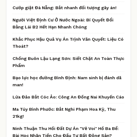
Cướp giật Đà Nẵng: Bắt nhanh đối tượng gây án!
Người Việt Định Cư Ở Nước Ngoài: Bí Quyết Đổi
Bằng Lái B2 Hết Hạn Nhanh Chóng
Khắc Phục Hậu Quả Vụ Án Trịnh Văn Quyết: Liệu Có
Thoát?
Chống Buôn Lậu Lạng Sơn: Siết Chặt An Toàn Thực
Phẩm
Bạo lực học đường Bình Định: Nam sinh bị đánh dã
man!
Lừa Đảo Bắt Cóc Ảo: Công An Đồng Nai Khuyến Cáo
Ma Túy Bình Phước: Bắt Nghi Phạm Hoa Kỳ, Thu
21kg!
Ninh Thuận Thu Hồi Đất Dự Án "Vẽ Voi" Hồ Ba Bể:
Bài Học Nhãn Tiền Cho Đầu Tư Bất Động Sản?