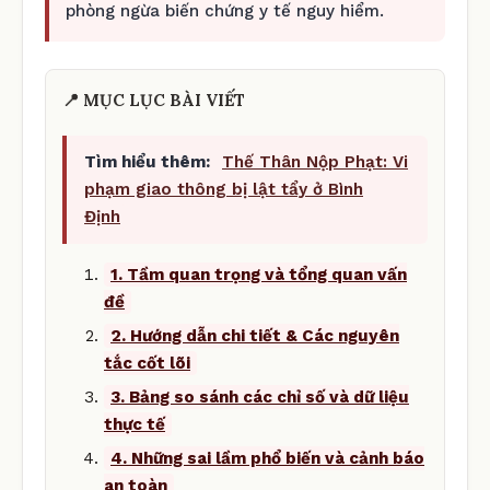
phòng ngừa biến chứng y tế nguy hiểm.
📍 MỤC LỤC BÀI VIẾT
Tìm hiểu thêm:
Thế Thân Nộp Phạt: Vi
phạm giao thông bị lật tẩy ở Bình
Định
1. Tầm quan trọng và tổng quan vấn
đề
2. Hướng dẫn chi tiết & Các nguyên
tắc cốt lõi
3. Bảng so sánh các chỉ số và dữ liệu
thực tế
4. Những sai lầm phổ biến và cảnh báo
an toàn