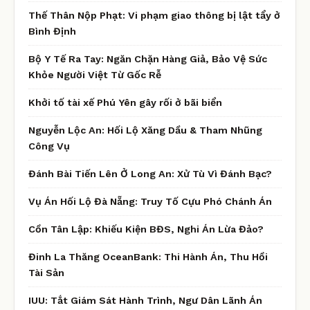
Thế Thân Nộp Phạt: Vi phạm giao thông bị lật tẩy ở
Bình Định
Bộ Y Tế Ra Tay: Ngăn Chặn Hàng Giả, Bảo Vệ Sức
Khỏe Người Việt Từ Gốc Rễ
Khởi tố tài xế Phú Yên gây rối ở bãi biển
Nguyễn Lộc An: Hối Lộ Xăng Dầu & Tham Nhũng
Công Vụ
Đánh Bài Tiến Lên Ở Long An: Xử Tù Vì Đánh Bạc?
Vụ Án Hối Lộ Đà Nẵng: Truy Tố Cựu Phó Chánh Án
Cồn Tân Lập: Khiếu Kiện BĐS, Nghi Án Lừa Đảo?
Đinh La Thăng OceanBank: Thi Hành Án, Thu Hồi
Tài Sản
IUU: Tắt Giám Sát Hành Trình, Ngư Dân Lãnh Án