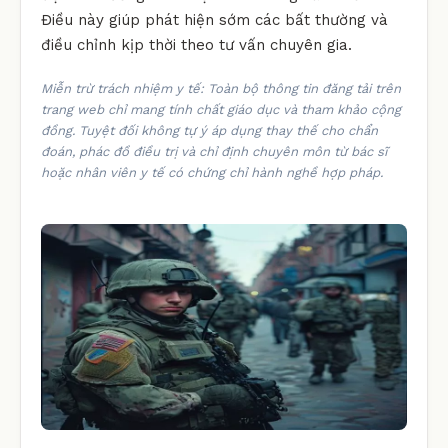
Điều này giúp phát hiện sớm các bất thường và
điều chỉnh kịp thời theo tư vấn chuyên gia.
Miễn trừ trách nhiệm y tế: Toàn bộ thông tin đăng tải trên
trang web chỉ mang tính chất giáo dục và tham khảo cộng
đồng. Tuyệt đối không tự ý áp dụng thay thế cho chẩn
đoán, phác đồ điều trị và chỉ định chuyên môn từ bác sĩ
hoặc nhân viên y tế có chứng chỉ hành nghề hợp pháp.