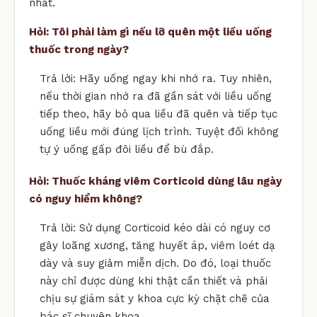
nhất.
Hỏi: Tôi phải làm gì nếu lỡ quên một liều uống
thuốc trong ngày?
Trả lời: Hãy uống ngay khi nhớ ra. Tuy nhiên,
nếu thời gian nhớ ra đã gần sát với liều uống
tiếp theo, hãy bỏ qua liều đã quên và tiếp tục
uống liều mới đúng lịch trình. Tuyệt đối không
tự ý uống gấp đôi liều để bù đắp.
Hỏi: Thuốc kháng viêm Corticoid dùng lâu ngày
có nguy hiểm không?
Trả lời: Sử dụng Corticoid kéo dài có nguy cơ
gây loãng xương, tăng huyết áp, viêm loét dạ
dày và suy giảm miễn dịch. Do đó, loại thuốc
này chỉ được dùng khi thật cần thiết và phải
chịu sự giám sát y khoa cực kỳ chặt chẽ của
bác sĩ chuyên khoa.