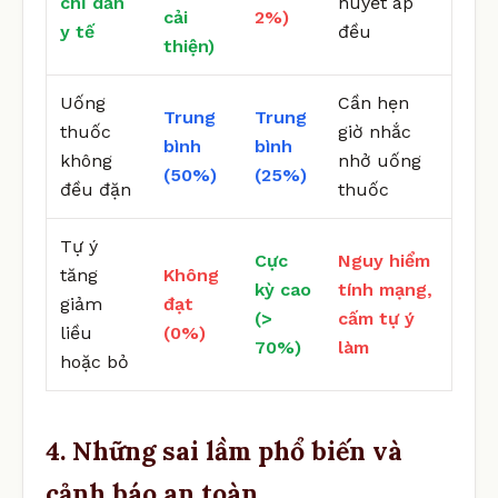
chỉ dẫn
huyết áp
cải
2%)
y tế
đều
thiện)
Uống
Cần hẹn
Trung
Trung
thuốc
giờ nhắc
bình
bình
không
nhở uống
(50%)
(25%)
đều đặn
thuốc
Tự ý
Cực
Nguy hiểm
tăng
Không
kỳ cao
tính mạng,
giảm
đạt
(>
cấm tự ý
liều
(0%)
70%)
làm
hoặc bỏ
4. Những sai lầm phổ biến và
cảnh báo an toàn