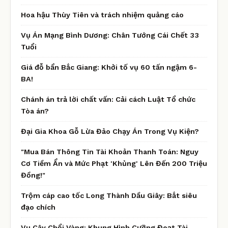
Hoa hậu Thùy Tiên và trách nhiệm quảng cáo
Vụ Án Mạng Bình Dương: Chân Tướng Cái Chết 33
Tuổi
Giá đỗ bẩn Bắc Giang: Khởi tố vụ 60 tấn ngậm 6-
BA!
Chánh án trả lời chất vấn: Cải cách Luật Tổ chức
Tòa án?
Đại Gia Khoa Gỗ Lừa Đảo Chạy Án Trong Vụ Kiện?
"Mua Bán Thông Tin Tài Khoản Thanh Toán: Nguy
Cơ Tiềm Ẩn và Mức Phạt 'Khủng' Lên Đến 200 Triệu
Đồng!"
Trộm cáp cao tốc Long Thành Dầu Giây: Bắt siêu
đạo chích
Vụ Cây Chổi Vàng: Khung Hình Cưỡng Đoạt Tài