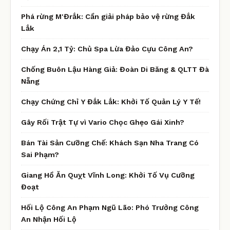
Phá rừng M'Đrắk: Cần giải pháp bảo vệ rừng Đắk
Lắk
Chạy Án 2,1 Tỷ: Chủ Spa Lừa Đảo Cựu Công An?
Chống Buôn Lậu Hàng Giả: Đoàn Di Băng & QLTT Đà
Nẵng
Chạy Chứng Chỉ Y Đắk Lắk: Khởi Tố Quản Lý Y Tế!
Gây Rối Trật Tự vì Vario Chọc Ghẹo Gái Xinh?
Bán Tài Sản Cưỡng Chế: Khách Sạn Nha Trang Có
Sai Phạm?
Giang Hồ Ăn Quỵt Vĩnh Long: Khởi Tố Vụ Cưỡng
Đoạt
Hối Lộ Công An Phạm Ngũ Lão: Phó Trưởng Công
An Nhận Hối Lộ