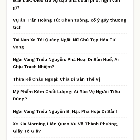
Đắk Lắk: Điều tra vụ đập phá quán phở, nghi vấn
gì?
Vụ án Trần Hoàng Tú: Ghen tuông, cố ý gây thương
tích
Tai Nạn Xe Tải Quảng Ngãi: Nữ Chủ Tạp Hóa Tử
Vong
Ngai Vàng Triều Nguyễn: Phá Hoại Di Sản Huế, Ai
Chịu Trách Nhiệm?
Thừa Kế Cháu Ngoại: Chia Di Sản Thế Vị
Mỹ Phẩm Kém Chất Lượng: Ai Bảo Vệ Người Tiêu
Dùng?
Ngai Vàng Triều Nguyễn Bị Hại: Phá Hoại Di Sản!
Xe Kia Morning Liên Quan Vụ Võ Thành Phương,
Giấy Tờ Giả?