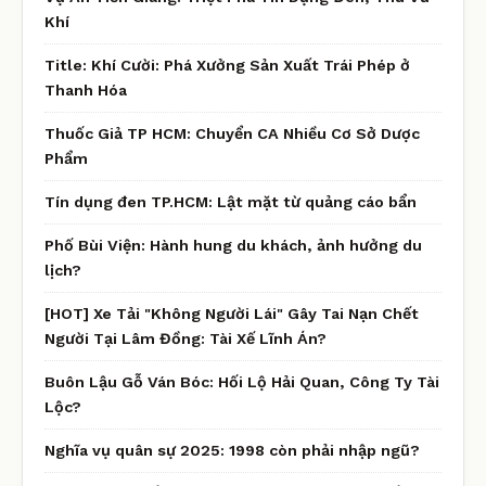
Khí
Title: Khí Cười: Phá Xưởng Sản Xuất Trái Phép ở
Thanh Hóa
Thuốc Giả TP HCM: Chuyển CA Nhiều Cơ Sở Dược
Phẩm
Tín dụng đen TP.HCM: Lật mặt từ quảng cáo bẩn
Phố Bùi Viện: Hành hung du khách, ảnh hưởng du
lịch?
[HOT] Xe Tải "Không Người Lái" Gây Tai Nạn Chết
Người Tại Lâm Đồng: Tài Xế Lĩnh Án?
Buôn Lậu Gỗ Ván Bóc: Hối Lộ Hải Quan, Công Ty Tài
Lộc?
Nghĩa vụ quân sự 2025: 1998 còn phải nhập ngũ?