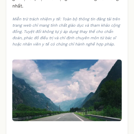
nhất.
Miễn trừ trách nhiệm y tế: Toàn bộ thông tin đăng tải trên
trang web chỉ mang tính chất giáo dục và tham khảo cộng
đồng. Tuyệt đối không tự ý áp dụng thay thế cho chẩn
đoán, phác đồ điều trị và chỉ định chuyên môn từ bác sĩ
hoặc nhân viên y tế có chứng chỉ hành nghề hợp pháp.