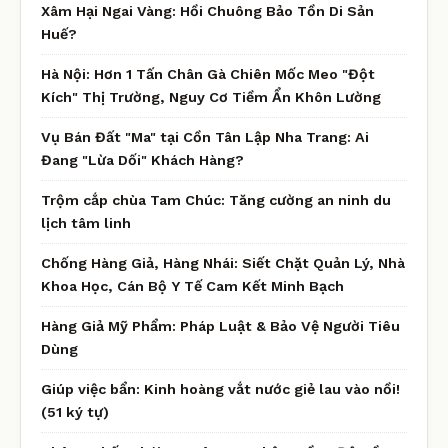
Xâm Hại Ngai Vàng: Hồi Chuông Bảo Tồn Di Sản
Huế?
Hà Nội: Hơn 1 Tấn Chân Gà Chiên Mốc Meo "Đột
Kích" Thị Trường, Nguy Cơ Tiềm Ẩn Khôn Lường
Vụ Bán Đất "Ma" tại Cồn Tân Lập Nha Trang: Ai
Đang "Lừa Dối" Khách Hàng?
Trộm cắp chùa Tam Chúc: Tăng cường an ninh du
lịch tâm linh
Chống Hàng Giả, Hàng Nhái: Siết Chặt Quản Lý, Nhà
Khoa Học, Cán Bộ Y Tế Cam Kết Minh Bạch
Hàng Giả Mỹ Phẩm: Pháp Luật & Bảo Vệ Người Tiêu
Dùng
Giúp việc bẩn: Kinh hoàng vắt nước giẻ lau vào nồi!
(51 ký tự)