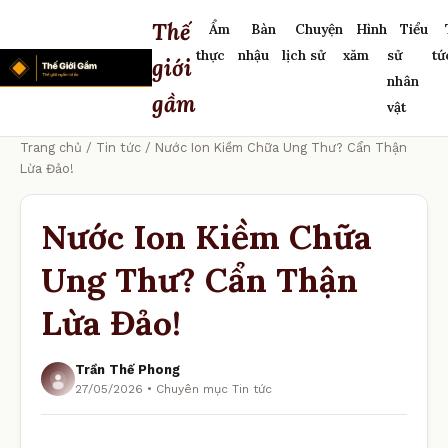
Thế
Ẩm
Bàn
Chuyện
Hình
Tiểu
thực
nhậu
lịch sử
xăm
sử
tứ
giới
nhân
gầm
vật
Trang chủ
/
Tin tức
/ Nước Ion Kiềm Chữa Ung Thư? Cẩn Thận
Lừa Đảo!
Nước Ion Kiềm Chữa
Ung Thư? Cẩn Thận
Lừa Đảo!
Trần Thế Phong
27/05/2026 • Chuyên mục Tin tức