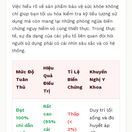
Việc hiểu rõ về sản phẩm bảo vệ sức khỏe không
chỉ giúp bạn tối ưu hóa kiểm tra kỹ liều lượng sử
dụng mà còn mang lại những phòng ngừa biến
chứng nguy hiểm vô cùng thiết thực. Trong thực
tế, sự đa dạng của các yếu tố liên quan đòi hỏi
người sử dụng phải có cái nhìn sâu sắc và có hệ
thống.
Hiệu
Mức Độ
Tỉ Lệ
Khuyến
Quả
Tuân
Biến
Nghị Y
Điều
Thủ
Chứng
Khoa
Trị
Rất
Đạt
Duy trì lối
cao
Thấp
100%
sống và đo
(95%
(<
chỉ dẫn
huyết áp
cải
2%)