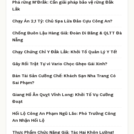
Phá rừng M'Đrắk: Cần giải pháp bảo vệ rừng Đắk
Lắk
Chạy Án 2,1 Tỷ: Chủ Spa Lừa Đảo Cựu Công An?
Chống Buôn Lậu Hàng Giả: Đoàn Di Băng & QLTT Đà
Nẵng
Chạy Chứng Chỉ Y Đắk Lắk: Khởi Tố Quản Lý Y Tế!
Gây Rối Trật Tự vì Vario Chọc Ghẹo Gái Xinh?
Bán Tài Sản Cưỡng Chế: Khách Sạn Nha Trang Có
Sai Phạm?
Giang Hồ Ăn Quỵt Vĩnh Long: Khởi Tố Vụ Cưỡng
Đoạt
Hối Lộ Công An Phạm Ngũ Lão: Phó Trưởng Công
An Nhận Hối Lộ
Thực Phẩm Chức Năng Giả: Tác Hại Khôn Lường!