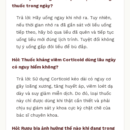
thuốc trong ngày?
Trả lời: Hãy uống ngay khi nhớ ra. Tuy nhiên,
nếu thời gian nhớ ra đã gần sát với liều uống
tiếp theo, hãy bỏ qua liều đã quên và tiếp tục
uống liều mới đúng lịch trình. Tuyệt đối không
tự ý uống gấp đôi liều để bù đắp.
Hỏi: Thuốc kháng viêm Corticoid dùng lâu ngày
có nguy hiểm không?
Trả lời: Sử dụng Corticoid kéo dài có nguy cơ
gây loãng xương, tăng huyết áp, viêm loét dạ
dày và suy giảm miễn dịch. Do đó, loại thuốc
này chỉ được dùng khi thật cần thiết và phải
chịu sự giám sát y khoa cực kỳ chặt chẽ của
bác sĩ chuyên khoa.
Hỏi: Rượu bia ảnh hưởng thế nào khi đang trong