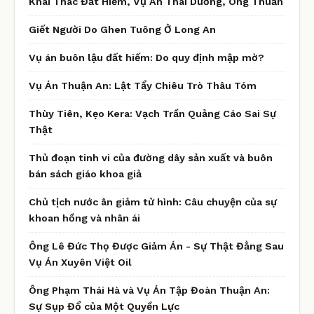
Khai Thác Đất Hiếm, Vụ Án Thái Dương, Ông Thuấn
Giết Người Do Ghen Tuông Ở Long An
Vụ án buôn lậu đất hiếm: Do quy định mập mờ?
Vụ Án Thuận An: Lật Tẩy Chiêu Trò Thâu Tóm
Thùy Tiên, Kẹo Kera: Vạch Trần Quảng Cáo Sai Sự
Thật
Thủ đoạn tinh vi của đường dây sản xuất và buôn
bán sách giáo khoa giả
Chủ tịch nước ân giảm tử hình: Câu chuyện của sự
khoan hồng và nhân ái
Ông Lê Đức Thọ Được Giảm Án - Sự Thật Đằng Sau
Vụ Án Xuyên Việt Oil
Ông Phạm Thái Hà và Vụ Án Tập Đoàn Thuận An:
Sự Sụp Đổ của Một Quyền Lực