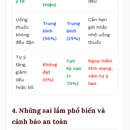
y tế
đều
thiện)
Uống
Cần hẹn
Trung
Trung
thuốc
giờ nhắc
bình
bình
không
nhở uống
(50%)
(25%)
đều đặn
thuốc
Tự ý
Cực
Nguy hiểm
tăng
Không
kỳ cao
tính mạng,
giảm
đạt
(>
cấm tự ý
liều
(0%)
70%)
làm
hoặc bỏ
4. Những sai lầm phổ biến và
cảnh báo an toàn