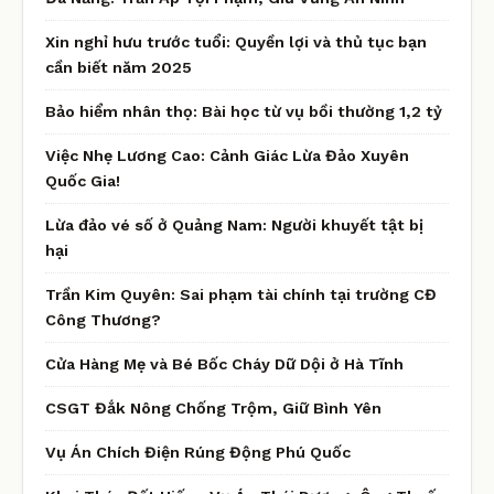
Xin nghỉ hưu trước tuổi: Quyền lợi và thủ tục bạn
cần biết năm 2025
Bảo hiểm nhân thọ: Bài học từ vụ bồi thường 1,2 tỷ
Việc Nhẹ Lương Cao: Cảnh Giác Lừa Đảo Xuyên
Quốc Gia!
Lừa đảo vé số ở Quảng Nam: Người khuyết tật bị
hại
Trần Kim Quyên: Sai phạm tài chính tại trường CĐ
Công Thương?
Cửa Hàng Mẹ và Bé Bốc Cháy Dữ Dội ở Hà Tĩnh
CSGT Đắk Nông Chống Trộm, Giữ Bình Yên
Vụ Án Chích Điện Rúng Động Phú Quốc