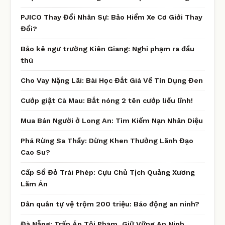
PJICO Thay Đổi Nhân Sự: Bảo Hiểm Xe Cơ Giới Thay
Đổi?
Bảo kê ngư trường Kiên Giang: Nghi phạm ra đầu
thú
Cho Vay Nặng Lãi: Bài Học Đắt Giá Về Tín Dụng Đen
Cướp giật Cà Mau: Bắt nóng 2 tên cướp liều lĩnh!
Mua Bán Người ở Long An: Tìm Kiếm Nạn Nhân Diệu
Phá Rừng Sa Thầy: Dừng Khen Thưởng Lãnh Đạo
Cao Su?
Cấp Sổ Đỏ Trái Phép: Cựu Chủ Tịch Quảng Xương
Lãm Án
Dân quân tự vệ trộm 200 triệu: Báo động an ninh?
Đà Nẵng: Trấn Áp Tội Phạm, Giữ Vững An Ninh