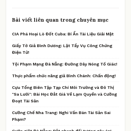
Bài viết liên quan trong chuyên mục
CIA Phá Hoại Lò Đốt Cuba: Bí Ẩn Tài Liệu Giải Mật
Giấy Tờ Giả Bình Dương: Lật Tẩy Vụ Công Chứng
Điện Tử!
Tội Phạm Mạng Đà Nẵng: Đường Dây Nóng Tố Giác!
Thực phẩm chức năng giả Bình Chánh: Chấn động!
Cựu Tổng Biên Tập Tạp Chí Môi Trường và Đô Thị
"Sa Lưới": Bài Học Đắt Giá Về Lạm Quyền và Cưỡng
Đoạt Tài Sản
Cưỡng Chế Nha Trang: Nghi Vấn Bán Tài Sản Sai
Phạm?
Cướp giật Đà Nẵng: Bắt nhanh đối tượng gây án!