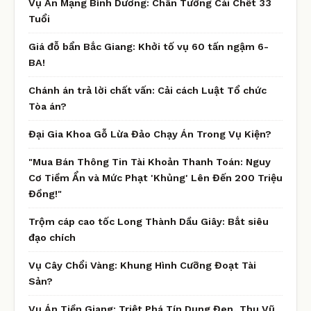
Vụ Án Mạng Bình Dương: Chân Tướng Cái Chết 33
Tuổi
Giá đỗ bẩn Bắc Giang: Khởi tố vụ 60 tấn ngậm 6-
BA!
Chánh án trả lời chất vấn: Cải cách Luật Tổ chức
Tòa án?
Đại Gia Khoa Gỗ Lừa Đảo Chạy Án Trong Vụ Kiện?
"Mua Bán Thông Tin Tài Khoản Thanh Toán: Nguy
Cơ Tiềm Ẩn và Mức Phạt 'Khủng' Lên Đến 200 Triệu
Đồng!"
Trộm cáp cao tốc Long Thành Dầu Giây: Bắt siêu
đạo chích
Vụ Cây Chổi Vàng: Khung Hình Cưỡng Đoạt Tài
Sản?
Vụ Án Tiền Giang: Triệt Phá Tín Dụng Đen, Thu Vũ