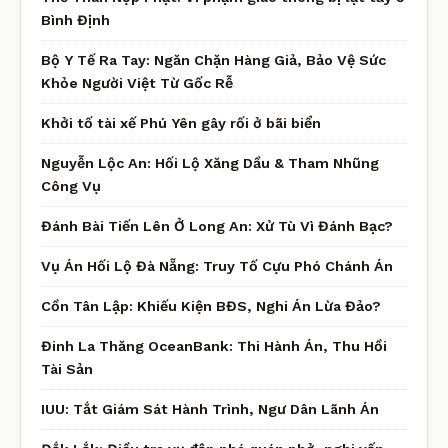
Bình Định
Bộ Y Tế Ra Tay: Ngăn Chặn Hàng Giả, Bảo Vệ Sức
Khỏe Người Việt Từ Gốc Rễ
Khởi tố tài xế Phú Yên gây rối ở bãi biển
Nguyễn Lộc An: Hối Lộ Xăng Dầu & Tham Nhũng
Công Vụ
Đánh Bài Tiến Lên Ở Long An: Xử Tù Vì Đánh Bạc?
Vụ Án Hối Lộ Đà Nẵng: Truy Tố Cựu Phó Chánh Án
Cồn Tân Lập: Khiếu Kiện BĐS, Nghi Án Lừa Đảo?
Đinh La Thăng OceanBank: Thi Hành Án, Thu Hồi
Tài Sản
IUU: Tắt Giám Sát Hành Trình, Ngư Dân Lãnh Án