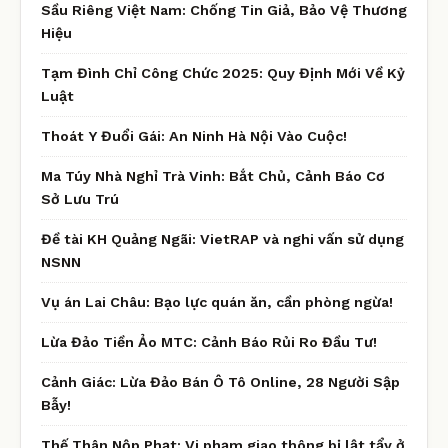
Sầu Riêng Việt Nam: Chống Tin Giả, Bảo Vệ Thương
Hiệu
Tạm Đình Chỉ Công Chức 2025: Quy Định Mới Về Kỷ
Luật
Thoát Y Đuổi Gái: An Ninh Hà Nội Vào Cuộc!
Ma Túy Nhà Nghỉ Trà Vinh: Bắt Chủ, Cảnh Báo Cơ
Sở Lưu Trú
Đề tài KH Quảng Ngãi: VietRAP và nghi vấn sử dụng
NSNN
Vụ án Lai Châu: Bạo lực quán ăn, cần phòng ngừa!
Lừa Đảo Tiền Ảo MTC: Cảnh Báo Rủi Ro Đầu Tư!
Cảnh Giác: Lừa Đảo Bán Ô Tô Online, 28 Người Sập
Bẫy!
Thế Thân Nộp Phạt: Vi phạm giao thông bị lật tẩy ở