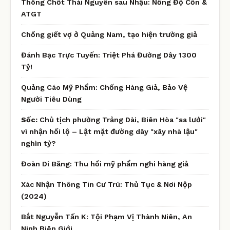
Thông Chốt Thái Nguyên sau Nhậu: Nồng Độ Cồn &
ATGT
Chồng giết vợ ở Quảng Nam, tạo hiện trường giả
Đánh Bạc Trực Tuyến: Triệt Phá Đường Dây 1300
Tỷ!
Quảng Cáo Mỹ Phẩm: Chống Hàng Giả, Bảo Vệ
Người Tiêu Dùng
Sốc:
Chủ tịch phường Trảng Dài, Biên Hòa "sa lưới"
vì nhận hối lộ – Lật mặt đường dây "xây nhà lậu"
nghìn tỷ?
Đoàn Di Băng: Thu hồi mỹ phẩm nghi hàng giả
Xác Nhận Thông Tin Cư Trú: Thủ Tục & Nơi Nộp
(2024)
Bắt Nguyễn Tấn K: Tội Phạm Vị Thành Niên, An
Ninh Biên Giới