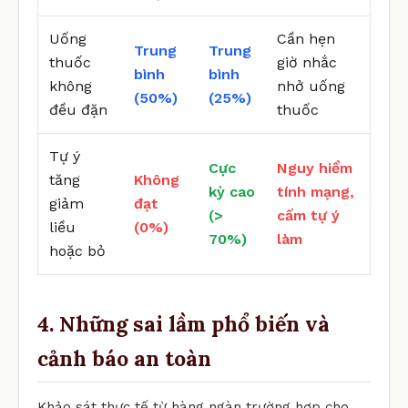
Uống
Cần hẹn
Trung
Trung
thuốc
giờ nhắc
bình
bình
không
nhở uống
(50%)
(25%)
đều đặn
thuốc
Tự ý
Cực
Nguy hiểm
tăng
Không
kỳ cao
tính mạng,
giảm
đạt
(>
cấm tự ý
liều
(0%)
70%)
làm
hoặc bỏ
4. Những sai lầm phổ biến và
cảnh báo an toàn
Khảo sát thực tế từ hàng ngàn trường hợp cho