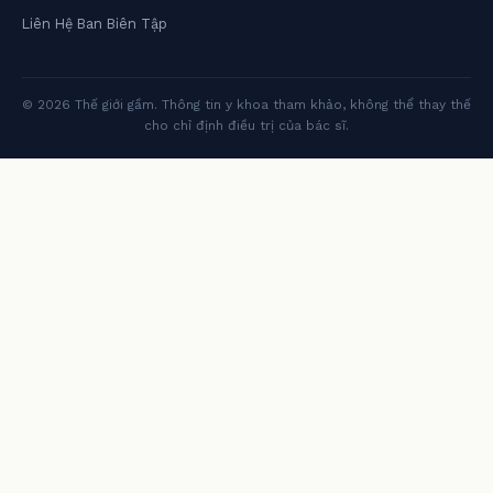
Liên Hệ Ban Biên Tập
© 2026 Thế giới gầm. Thông tin y khoa tham khảo, không thể thay thế
cho chỉ định điều trị của bác sĩ.