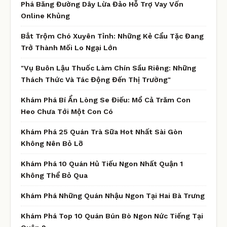
Phá Băng Đường Dây Lừa Đảo Hỗ Trợ Vay Vốn
Online Khủng
Bắt Trộm Chó Xuyên Tỉnh: Những Kẻ Cẩu Tặc Đang
Trở Thành Mối Lo Ngại Lớn
"Vụ Buôn Lậu Thuốc Làm Chín Sầu Riêng: Những
Thách Thức Và Tác Động Đến Thị Trường"
Khám Phá Bí Ẩn Lòng Se Điếu: Mổ Cả Trăm Con
Heo Chưa Tới Một Con Có
Khám Phá 25 Quán Trà Sữa Hot Nhất Sài Gòn
Không Nên Bỏ Lỡ
Khám Phá 10 Quán Hủ Tiếu Ngon Nhất Quận 1
Không Thể Bỏ Qua
Khám Phá Những Quán Nhậu Ngon Tại Hai Bà Trưng
Khám Phá Top 10 Quán Bún Bò Ngon Nức Tiếng Tại