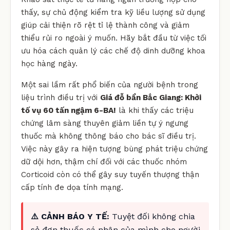
thấy, sự chủ động kiểm tra kỹ liều lượng sử dụng
giúp cải thiện rõ rệt tỉ lệ thành công và giảm
thiểu rủi ro ngoài ý muốn. Hãy bắt đầu từ việc tối
ưu hóa cách quản lý các chế độ dinh dưỡng khoa
học hàng ngày.
Một sai lầm rất phổ biến của người bệnh trong
liệu trình điều trị với
Giá đỗ bẩn Bắc Giang: Khởi
tố vụ 60 tấn ngậm 6-BA!
là khi thấy các triệu
chứng lâm sàng thuyên giảm liền tự ý ngưng
thuốc mà không thông báo cho bác sĩ điều trị.
Việc này gây ra hiện tượng bùng phát triệu chứng
dữ dội hơn, thậm chí đối với các thuốc nhóm
Corticoid còn có thể gây suy tuyến thượng thận
cấp tính đe dọa tính mạng.
⚠️ CẢNH BÁO Y TẾ:
Tuyệt đối không chia
sẻ đơn thuốc cá nhân của mình cho người