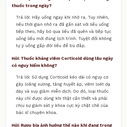
thuốc trong ngày?
Trả lời: Hãy uống ngay khi nhớ ra. Tuy nhiên,
nếu thời gian nhớ ra đã gần sát với liều uống
tiếp theo, hãy bỏ qua liều đã quên và tiếp tục
uống liều mới đúng lịch trình. Tuyệt đối không
tự ý uống gấp đôi liều để bù đắp.
Hỏi: Thuốc kháng viêm Corticoid dùng lâu ngày
có nguy hiểm không?
Trả lời: Sử dụng Corticoid kéo dài có nguy cơ
gây loãng xương, tăng huyết áp, viêm loét dạ
dày và suy giảm miễn dịch. Do đó, loại thuốc
này chỉ được dùng khi thật cần thiết và phải
chịu sự giám sát y khoa cực kỳ chặt chẽ của
bác sĩ chuyên khoa.
Hỏi: Rượu bia ảnh hưởng thế nào khi đang trong