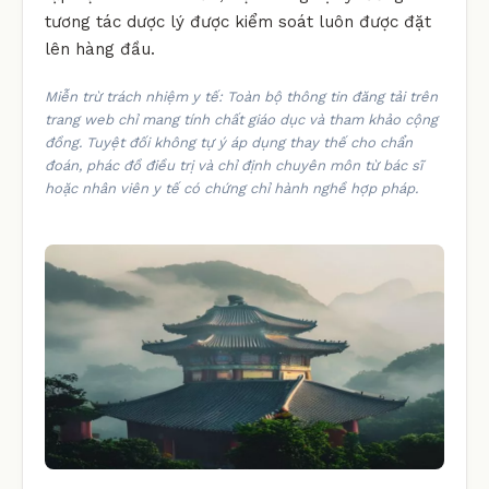
tương tác dược lý được kiểm soát luôn được đặt
lên hàng đầu.
Miễn trừ trách nhiệm y tế: Toàn bộ thông tin đăng tải trên
trang web chỉ mang tính chất giáo dục và tham khảo cộng
đồng. Tuyệt đối không tự ý áp dụng thay thế cho chẩn
đoán, phác đồ điều trị và chỉ định chuyên môn từ bác sĩ
hoặc nhân viên y tế có chứng chỉ hành nghề hợp pháp.