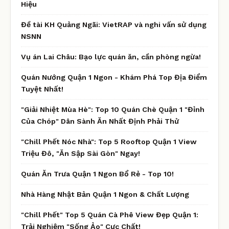
Hiệu
Đề tài KH Quảng Ngãi: VietRAP và nghi vấn sử dụng
NSNN
Vụ án Lai Châu: Bạo lực quán ăn, cần phòng ngừa!
Quán Nướng Quận 1 Ngon - Khám Phá Top Địa Điểm
Tuyệt Nhất!
"Giải Nhiệt Mùa Hè": Top 10 Quán Chè Quận 1 "Đỉnh
Của Chóp" Dân Sành Ăn Nhất Định Phải Thử
"Chill Phết Nóc Nhà": Top 5 Rooftop Quận 1 View
Triệu Đô, "Ăn Sập Sài Gòn" Ngay!
Quán Ăn Trưa Quận 1 Ngon Bổ Rẻ - Top 10!
Nhà Hàng Nhật Bản Quận 1 Ngon & Chất Lượng
"Chill Phết" Top 5 Quán Cà Phê View Đẹp Quận 1:
Trải Nghiệm "Sống Ảo" Cực Chất!