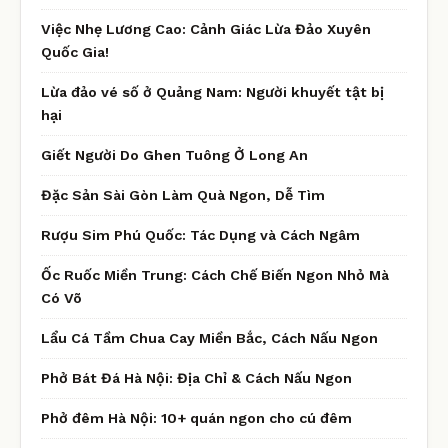
Việc Nhẹ Lương Cao: Cảnh Giác Lừa Đảo Xuyên
Quốc Gia!
Lừa đảo vé số ở Quảng Nam: Người khuyết tật bị
hại
Giết Người Do Ghen Tuông Ở Long An
Đặc Sản Sài Gòn Làm Quà Ngon, Dễ Tìm
Rượu Sim Phú Quốc: Tác Dụng và Cách Ngâm
Ốc Ruốc Miền Trung: Cách Chế Biến Ngon Nhỏ Mà
Có Võ
Lẩu Cá Tầm Chua Cay Miền Bắc, Cách Nấu Ngon
Phở Bát Đá Hà Nội: Địa Chỉ & Cách Nấu Ngon
Phở đêm Hà Nội: 10+ quán ngon cho cú đêm