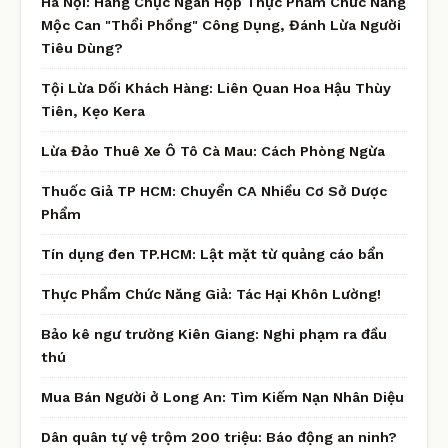
Hà Nội: Hàng Chục Ngàn Hộp Thực Phẩm Chức Năng
Mộc Can "Thổi Phồng" Công Dụng, Đánh Lừa Người
Tiêu Dùng?
Tội Lừa Dối Khách Hàng: Liên Quan Hoa Hậu Thùy
Tiên, Kẹo Kera
Lừa Đảo Thuê Xe Ô Tô Cà Mau: Cách Phòng Ngừa
Thuốc Giả TP HCM: Chuyển CA Nhiều Cơ Sở Dược
Phẩm
Tín dụng đen TP.HCM: Lật mặt từ quảng cáo bẩn
Thực Phẩm Chức Năng Giả: Tác Hại Khôn Lường!
Bảo kê ngư trường Kiên Giang: Nghi phạm ra đầu
thú
Mua Bán Người ở Long An: Tìm Kiếm Nạn Nhân Diệu
Dân quân tự vệ trộm 200 triệu: Báo động an ninh?