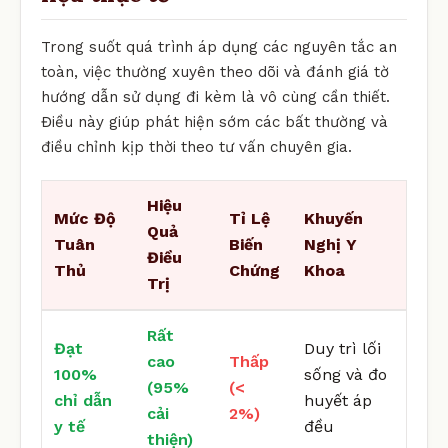
Trong suốt quá trình áp dụng các nguyên tắc an
toàn, việc thường xuyên theo dõi và đánh giá tờ
hướng dẫn sử dụng đi kèm là vô cùng cần thiết.
Điều này giúp phát hiện sớm các bất thường và
điều chỉnh kịp thời theo tư vấn chuyên gia.
Hiệu
Mức Độ
Tỉ Lệ
Khuyến
Quả
Tuân
Biến
Nghị Y
Điều
Thủ
Chứng
Khoa
Trị
Rất
Đạt
Duy trì lối
cao
Thấp
100%
sống và đo
(95%
(<
chỉ dẫn
huyết áp
cải
2%)
y tế
đều
thiện)