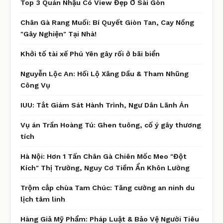
Top 3 Quán Nhậu Có View Đẹp Ở Sài Gòn
Chân Gà Rang Muối: Bí Quyết Giòn Tan, Cay Nồng
"Gây Nghiện" Tại Nhà!
Khởi tố tài xế Phú Yên gây rối ở bãi biển
Nguyễn Lộc An: Hối Lộ Xăng Dầu & Tham Nhũng
Công Vụ
IUU: Tắt Giám Sát Hành Trình, Ngư Dân Lãnh Án
Vụ án Trần Hoàng Tú: Ghen tuông, cố ý gây thương
tích
Hà Nội: Hơn 1 Tấn Chân Gà Chiên Mốc Meo "Đột
Kích" Thị Trường, Nguy Cơ Tiềm Ẩn Khôn Lường
Trộm cắp chùa Tam Chúc: Tăng cường an ninh du
lịch tâm linh
Hàng Giả Mỹ Phẩm: Pháp Luật & Bảo Vệ Người Tiêu