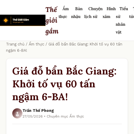
Thế
Ẩm
Bàn
Chuyện
Hình
Tiểu
thực
nhậu
lịch sử
xăm
sử
tứ
giới
nhân
gầm
vật
Trang chủ
/
Ẩm thực
/ Giá đỗ bẩn Bắc Giang: Khởi tố vụ 60 tấn
ngậm 6-BA!
Giá đỗ bẩn Bắc Giang:
Khởi tố vụ 60 tấn
ngậm 6-BA!
Trần Thế Phong
27/05/2026 • Chuyên mục Ẩm thực