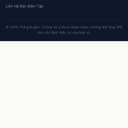
Liên Hệ Ban Biên Tập
© 2026 Thế giới gầm. Thông tin y khoa tham khảo, không thể thay thế
cho chỉ định điều trị của bác sĩ.