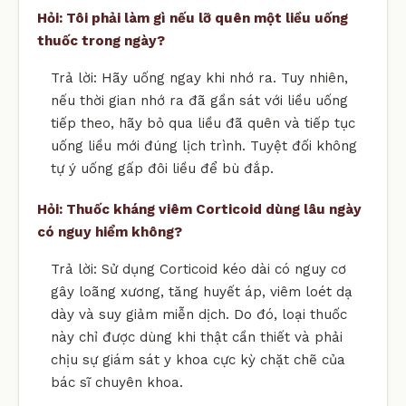
Hỏi: Tôi phải làm gì nếu lỡ quên một liều uống
thuốc trong ngày?
Trả lời: Hãy uống ngay khi nhớ ra. Tuy nhiên,
nếu thời gian nhớ ra đã gần sát với liều uống
tiếp theo, hãy bỏ qua liều đã quên và tiếp tục
uống liều mới đúng lịch trình. Tuyệt đối không
tự ý uống gấp đôi liều để bù đắp.
Hỏi: Thuốc kháng viêm Corticoid dùng lâu ngày
có nguy hiểm không?
Trả lời: Sử dụng Corticoid kéo dài có nguy cơ
gây loãng xương, tăng huyết áp, viêm loét dạ
dày và suy giảm miễn dịch. Do đó, loại thuốc
này chỉ được dùng khi thật cần thiết và phải
chịu sự giám sát y khoa cực kỳ chặt chẽ của
bác sĩ chuyên khoa.