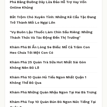
Phá Băng Đường Dây Lừa Đảo Hỗ Trợ Vay Vốn
Online Khủng
Bắt Trộm Chó Xuyên Tỉnh: Những Kẻ Cẩu Tặc Đang
Trở Thành Mối Lo Ngại Lớn
"Vụ Buôn Lậu Thuốc Làm Chín Sầu Riêng: Những
Thách Thức Và Tác Động Đến Thị Trường"
Khám Phá Bí Ẩn Lòng Se Điếu: Mổ Cả Trăm Con
Heo Chưa Tới Một Con Có
Khám Phá 25 Quán Trà Sữa Hot Nhất Sài Gòn
Không Nên Bỏ Lỡ
Khám Phá 10 Quán Hủ Tiếu Ngon Nhất Quận 1
Không Thể Bỏ Qua
Khám Phá Những Quán Nhậu Ngon Tại Hai Bà Trưng
Khám Phá Top 10 Quán Bún Bò Ngon Nức Tiếng Tại