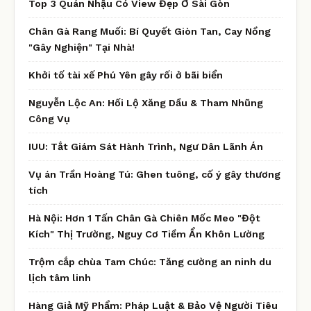
Top 3 Quán Nhậu Có View Đẹp Ở Sài Gòn
Chân Gà Rang Muối: Bí Quyết Giòn Tan, Cay Nồng
"Gây Nghiện" Tại Nhà!
Khởi tố tài xế Phú Yên gây rối ở bãi biển
Nguyễn Lộc An: Hối Lộ Xăng Dầu & Tham Nhũng
Công Vụ
IUU: Tắt Giám Sát Hành Trình, Ngư Dân Lãnh Án
Vụ án Trần Hoàng Tú: Ghen tuông, cố ý gây thương
tích
Hà Nội: Hơn 1 Tấn Chân Gà Chiên Mốc Meo "Đột
Kích" Thị Trường, Nguy Cơ Tiềm Ẩn Khôn Lường
Trộm cắp chùa Tam Chúc: Tăng cường an ninh du
lịch tâm linh
Hàng Giả Mỹ Phẩm: Pháp Luật & Bảo Vệ Người Tiêu