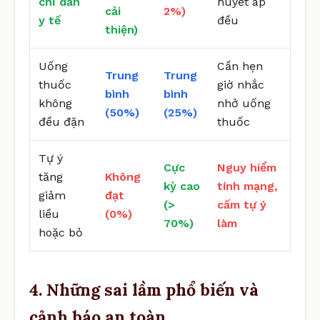
chỉ dẫn
huyết áp
cải
2%)
y tế
đều
thiện)
Uống
Cần hẹn
Trung
Trung
thuốc
giờ nhắc
bình
bình
không
nhở uống
(50%)
(25%)
đều đặn
thuốc
Tự ý
Cực
Nguy hiểm
tăng
Không
kỳ cao
tính mạng,
giảm
đạt
(>
cấm tự ý
liều
(0%)
70%)
làm
hoặc bỏ
4. Những sai lầm phổ biến và
cảnh báo an toàn