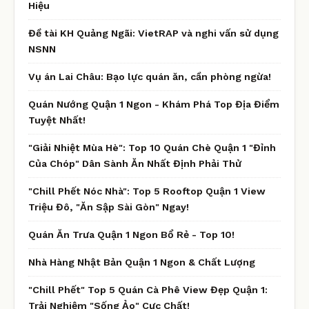
Hiệu
Đề tài KH Quảng Ngãi: VietRAP và nghi vấn sử dụng
NSNN
Vụ án Lai Châu: Bạo lực quán ăn, cần phòng ngừa!
Quán Nướng Quận 1 Ngon - Khám Phá Top Địa Điểm
Tuyệt Nhất!
"Giải Nhiệt Mùa Hè": Top 10 Quán Chè Quận 1 "Đỉnh
Của Chóp" Dân Sành Ăn Nhất Định Phải Thử
"Chill Phết Nóc Nhà": Top 5 Rooftop Quận 1 View
Triệu Đô, "Ăn Sập Sài Gòn" Ngay!
Quán Ăn Trưa Quận 1 Ngon Bổ Rẻ - Top 10!
Nhà Hàng Nhật Bản Quận 1 Ngon & Chất Lượng
"Chill Phết" Top 5 Quán Cà Phê View Đẹp Quận 1:
Trải Nghiệm "Sống Ảo" Cực Chất!