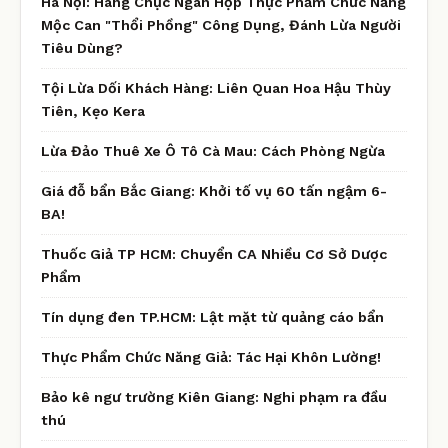
Hà Nội: Hàng Chục Ngàn Hộp Thực Phẩm Chức Năng
Mộc Can "Thổi Phồng" Công Dụng, Đánh Lừa Người
Tiêu Dùng?
Tội Lừa Dối Khách Hàng: Liên Quan Hoa Hậu Thùy
Tiên, Kẹo Kera
Lừa Đảo Thuê Xe Ô Tô Cà Mau: Cách Phòng Ngừa
Giá đỗ bẩn Bắc Giang: Khởi tố vụ 60 tấn ngậm 6-
BA!
Thuốc Giả TP HCM: Chuyển CA Nhiều Cơ Sở Dược
Phẩm
Tín dụng đen TP.HCM: Lật mặt từ quảng cáo bẩn
Thực Phẩm Chức Năng Giả: Tác Hại Khôn Lường!
Bảo kê ngư trường Kiên Giang: Nghi phạm ra đầu
thú