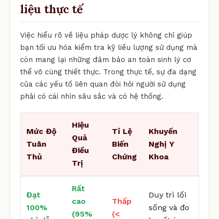
liệu thực tế
Việc hiểu rõ về liệu pháp dược lý không chỉ giúp
bạn tối ưu hóa kiểm tra kỹ liều lượng sử dụng mà
còn mang lại những đảm bảo an toàn sinh lý cơ
thể vô cùng thiết thực. Trong thực tế, sự đa dạng
của các yếu tố liên quan đòi hỏi người sử dụng
phải có cái nhìn sâu sắc và có hệ thống.
Hiệu
Mức Độ
Tỉ Lệ
Khuyến
Quả
Tuân
Biến
Nghị Y
Điều
Thủ
Chứng
Khoa
Trị
Rất
Đạt
Duy trì lối
cao
Thấp
100%
sống và đo
(95%
(<