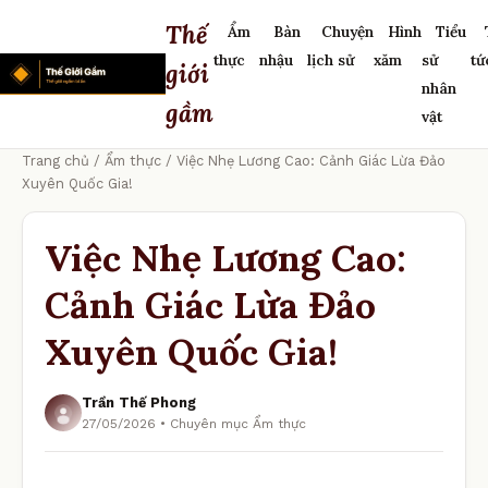
Thế
Ẩm
Bàn
Chuyện
Hình
Tiểu
thực
nhậu
lịch sử
xăm
sử
tứ
giới
nhân
gầm
vật
Trang chủ
/
Ẩm thực
/ Việc Nhẹ Lương Cao: Cảnh Giác Lừa Đảo
Xuyên Quốc Gia!
Việc Nhẹ Lương Cao:
Cảnh Giác Lừa Đảo
Xuyên Quốc Gia!
Trần Thế Phong
27/05/2026 • Chuyên mục Ẩm thực