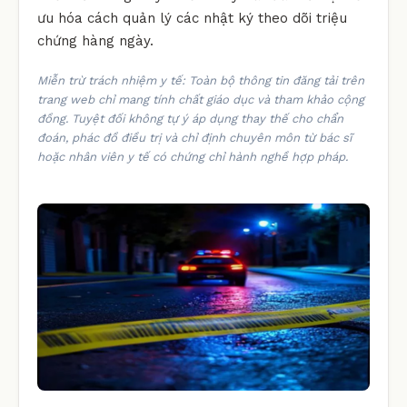
ưu hóa cách quản lý các nhật ký theo dõi triệu
chứng hàng ngày.
Miễn trừ trách nhiệm y tế: Toàn bộ thông tin đăng tải trên
trang web chỉ mang tính chất giáo dục và tham khảo cộng
đồng. Tuyệt đối không tự ý áp dụng thay thế cho chẩn
đoán, phác đồ điều trị và chỉ định chuyên môn từ bác sĩ
hoặc nhân viên y tế có chứng chỉ hành nghề hợp pháp.