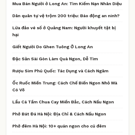
Mua Bán Người ở Long An: Tìm Kiếm Nạn Nhân Diệu
Dân quân tự vệ trộm 200 triệu: Báo động an ninh?
Lừa đảo vé số ở Quảng Nam: Người khuyết tật bị
hại
Giết Người Do Ghen Tuông Ở Long An
Đặc Sản Sài Gòn Làm Quà Ngon, Dễ Tìm
Rượu Sim Phú Quốc: Tác Dụng và Cách Ngâm
Ốc Ruốc Miền Trung: Cách Chế Biến Ngon Nhỏ Mà
Có Võ
Lẩu Cá Tầm Chua Cay Miền Bắc, Cách Nấu Ngon
Phở Bát Đá Hà Nội: Địa Chỉ & Cách Nấu Ngon
Phở đêm Hà Nội: 10+ quán ngon cho cú đêm