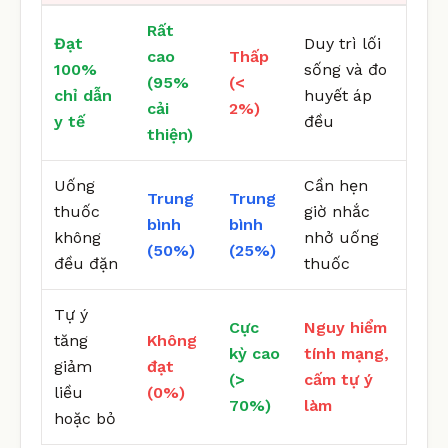
Rất
Đạt
Duy trì lối
cao
Thấp
100%
sống và đo
(95%
(<
chỉ dẫn
huyết áp
cải
2%)
y tế
đều
thiện)
Uống
Cần hẹn
Trung
Trung
thuốc
giờ nhắc
bình
bình
không
nhở uống
(50%)
(25%)
đều đặn
thuốc
Tự ý
Cực
Nguy hiểm
tăng
Không
kỳ cao
tính mạng,
giảm
đạt
(>
cấm tự ý
liều
(0%)
70%)
làm
hoặc bỏ