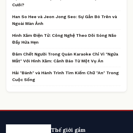
Cưới?
Han So Hee và Jeon Jong Seo: Sự Gắn Bó Trên và
Ngoài Màn Ảnh
Hình Xăm Điện Tử: Công Nghệ Theo Dõi Sóng Não
Đầy Hứa Hẹn
Đâm Chết Người Trong Quán Karaoke Chỉ Vì "Ngứa
Mắt" Với Hình Xăm: Cảnh Báo Từ Một Vụ Án
Hải "Bánh" và Hành Trình Tìm Kiếm Chữ "An" Trong
Cuộc Sống
Thế giới gầm