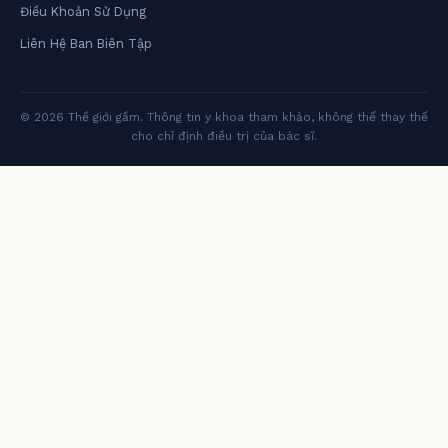
Điều Khoản Sử Dụng
Liên Hệ Ban Biên Tập
© 2026 Thế giới gầm. Thông tin y khoa tham khảo, không thể thay thế
cho chỉ định điều trị của bác sĩ.