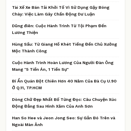
Tài Xế Xe Bán Tải Khởi Tố Vì Sử Dụng Gậy Bóng
Chày: Việc Làm Gây Chấn Động Dư Luận
Dũng điên: Cuộc Hành Trình Từ Tội Phạm Đến
Lương Thiện
Hùng Sầu: Từ Giang Hồ Khét Tiếng Đến Chủ Xưởng
Mộc Thành Công
Cuộc Hành Trình Hoàn Lương Của Người Đàn Ông
Mang "5 Tiền Án, 1 Tiền Sự"
Bí Ẩn Quán Bột Chiên Hơn 40 Năm Của Bà Cụ U.90
Ở Q.11, TP.HCM
Dòng Chữ Đẹp Nhất Bố Từng Đọc: Câu Chuyện Xúc
Động Đằng Sau Hình Xăm Của Anh Sơn
Han So Hee và Jeon Jong Seo: Sự Gắn Bó Trên và
Ngoài Màn Ảnh