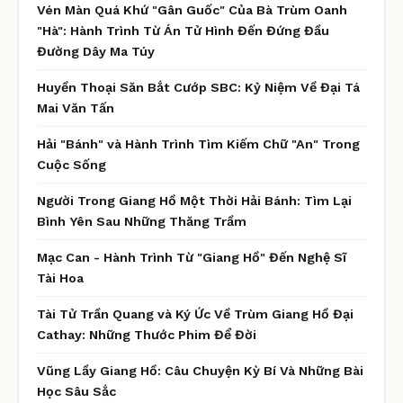
Vén Màn Quá Khứ "Gân Guốc" Của Bà Trùm Oanh
"Hà": Hành Trình Từ Án Tử Hình Đến Đứng Đầu
Đường Dây Ma Túy
Huyền Thoại Săn Bắt Cướp SBC: Kỷ Niệm Về Đại Tá
Mai Văn Tấn
Hải "Bánh" và Hành Trình Tìm Kiếm Chữ "An" Trong
Cuộc Sống
Người Trong Giang Hồ Một Thời Hải Bánh: Tìm Lại
Bình Yên Sau Những Thăng Trầm
Mạc Can - Hành Trình Từ "Giang Hồ" Đến Nghệ Sĩ
Tài Hoa
Tài Tử Trần Quang và Ký Ức Về Trùm Giang Hồ Đại
Cathay: Những Thước Phim Để Đời
Vũng Lầy Giang Hồ: Câu Chuyện Kỳ Bí Và Những Bài
Học Sâu Sắc