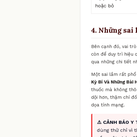
hoặc bỏ
4. Những sai 
Bên cạnh đó, vai trò
còn để duy trì hiệu 
qua những chi tiết 
Một sai lầm rất phổ 
Kỳ Bí Và Những Bài 
thuốc mà không thôn
dội hơn, thậm chí đố
dọa tính mạng.
⚠️ CẢNH BÁO Y 
dùng thử chỉ vì 