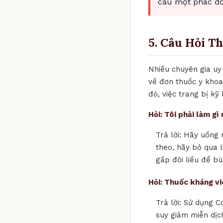
cầu một phác đồ 
5. Câu Hỏi T
Nhiều chuyên gia uy 
về đơn thuốc y khoa
đó, việc trang bị k
Hỏi: Tôi phải làm g
Trả lời: Hãy uống 
theo, hãy bỏ qua l
gấp đôi liều để bù
Hỏi: Thuốc kháng v
Trả lời: Sử dụng C
suy giảm miễn dịch