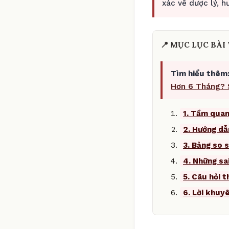
xác về dược lý, 
📍 MỤC LỤC BÀI 
Tìm hiểu thêm
Hơn 6 Tháng? 
1. Tầm quan
2. Hướng dẫ
3. Bảng so s
4. Những sa
5. Câu hỏi 
6. Lời khuy