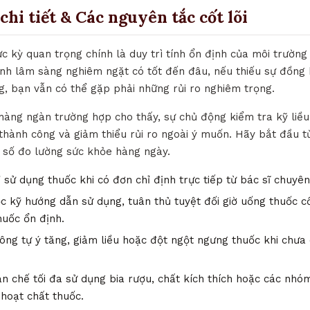
chi tiết & Các nguyên tắc cốt lõi
ực kỳ quan trọng chính là duy trì tính ổn định của môi trườn
ịnh lâm sàng nghiêm ngặt có tốt đến đâu, nếu thiếu sự đồng 
g, bạn vẫn có thể gặp phải những rủi ro nghiêm trọng.
 hàng ngàn trường hợp cho thấy, sự chủ động kiểm tra kỹ liề
lệ thành công và giảm thiểu rủi ro ngoài ý muốn. Hãy bắt đầu từ
ỉ số đo lường sức khỏe hàng ngày.
 sử dụng thuốc khi có đơn chỉ định trực tiếp từ bác sĩ chuyê
 kỹ hướng dẫn sử dụng, tuân thủ tuyệt đối giờ uống thuốc c
huốc ổn định.
ng tự ý tăng, giảm liều hoặc đột ngột ngưng thuốc khi chưa 
n chế tối đa sử dụng bia rượu, chất kích thích hoặc các nh
 hoạt chất thuốc.