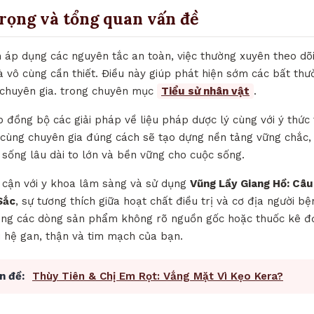
trọng và tổng quan vấn đề
h áp dụng các nguyên tắc an toàn, việc thường xuyên theo dõi
à vô cùng cần thiết. Điều này giúp phát hiện sớm các bất thư
n chuyên gia. trong chuyên mục
Tiểu sử nhân vật
.
ợp đồng bộ các giải pháp về liệu pháp dược lý cùng với ý thức 
 cùng chuyên gia đúng cách sẽ tạo dựng nền tảng vững chắc,
 sống lâu dài to lớn và bền vững cho cuộc sống.
p cận với y khoa lâm sàng và sử dụng
Vũng Lầy Giang Hồ: Câu
Sắc
, sự tương thích giữa hoạt chất điều trị và cơ địa người b
ng các dòng sản phẩm không rõ nguồn gốc hoặc thuốc kê đơn
i hệ gan, thận và tim mạch của bạn.
n đề:
Thùy Tiên & Chị Em Rọt: Vắng Mặt Vì Kẹo Kera?