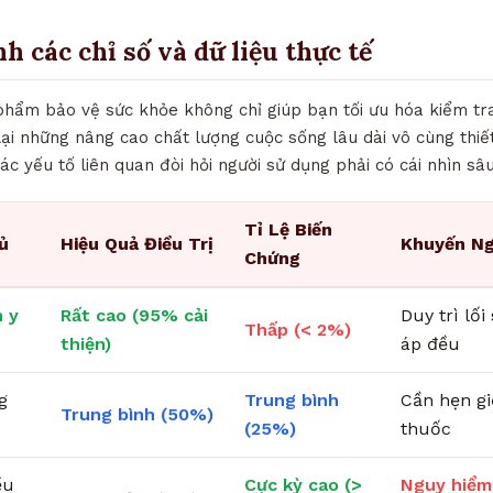
nh các chỉ số và dữ liệu thực tế
 phẩm bảo vệ sức khỏe không chỉ giúp bạn tối ưu hóa kiểm tra
i những nâng cao chất lượng cuộc sống lâu dài vô cùng thiết
ác yếu tố liên quan đòi hỏi người sử dụng phải có cái nhìn sâ
Tỉ Lệ Biến
ủ
Hiệu Quả Điều Trị
Khuyến Ng
Chứng
 y
Rất cao (95% cải
Duy trì lố
Thấp (< 2%)
thiện)
áp đều
g
Trung bình
Cần hẹn g
Trung bình (50%)
(25%)
thuốc
ều
Cực kỳ cao (>
Nguy hiểm