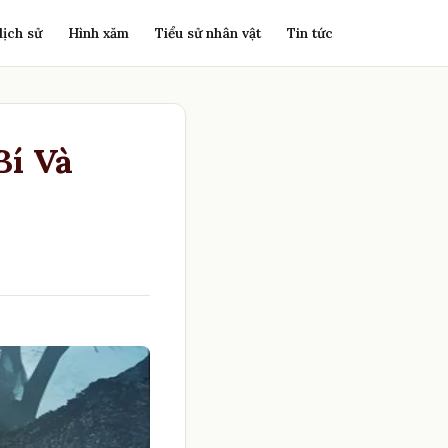
lịch sử
Hình xăm
Tiểu sử nhân vật
Tin tức
Bí Và