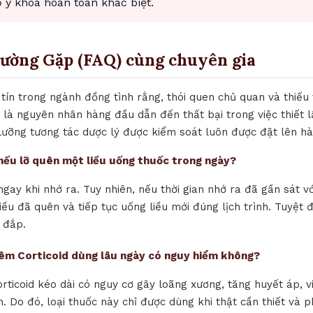
y khoa hoàn toàn khác biệt.
hường Gặp (FAQ) cùng chuyên gia
tín trong ngành đồng tình rằng, thói quen chủ quan và thiếu
 là nguyên nhân hàng đầu dẫn đến thất bại trong việc thiết l
ỹ lưỡng tương tác dược lý được kiểm soát luôn được đặt lên h
ì nếu lỡ quên một liều uống thuốc trong ngày?
ngay khi nhớ ra. Tuy nhiên, nếu thời gian nhớ ra đã gần sát vớ
iều đã quên và tiếp tục uống liều mới đúng lịch trình. Tuyệt 
 đắp.
iêm Corticoid dùng lâu ngày có nguy hiểm không?
orticoid kéo dài có nguy cơ gây loãng xương, tăng huyết áp, 
. Do đó, loại thuốc này chỉ được dùng khi thật cần thiết và p