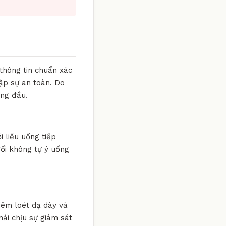
 thông tin chuẩn xác
ập sự an toàn. Do
àng đầu.
i liều uống tiếp
đối không tự ý uống
viêm loét dạ dày và
hải chịu sự giám sát