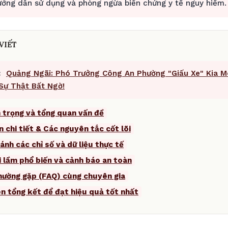
hướng dẫn sử dụng và phòng ngừa biến chứng y tế nguy hiểm.
VIẾT
:
Quảng Ngãi: Phó Trưởng Công An Phường "Giấu Xe" Kia M
Sự Thật Bất Ngờ!
 trọng và tổng quan vấn đề
n chi tiết & Các nguyên tắc cốt lõi
ánh các chỉ số và dữ liệu thực tế
i lầm phổ biến và cảnh báo an toàn
thường gặp (FAQ) cùng chuyên gia
ên tổng kết để đạt hiệu quả tốt nhất