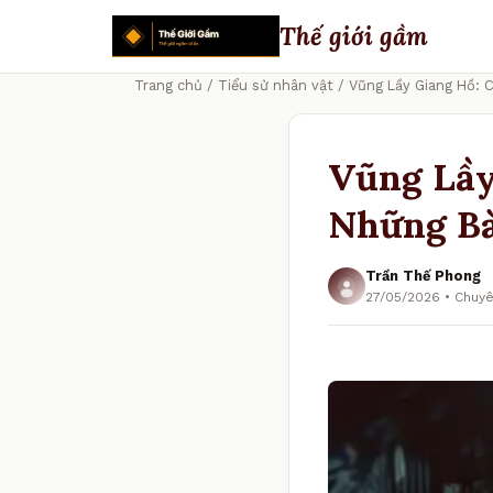
Thế giới gầm
Trang chủ
/
Tiểu sử nhân vật
/ Vũng Lầy Giang Hồ: 
Vũng Lầy
Những Bà
Trần Thế Phong
27/05/2026 • Chuyê