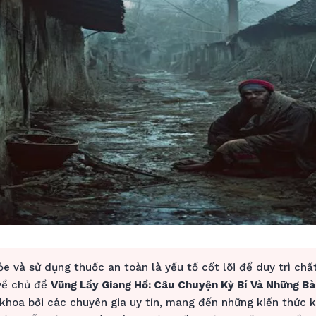
e và sử dụng thuốc an toàn là yếu tố cốt lõi để duy trì chấ
 về chủ đề
Vũng Lầy Giang Hồ: Câu Chuyện Kỳ Bí Và Những Bà
khoa bởi các chuyên gia uy tín, mang đến những kiến thức 