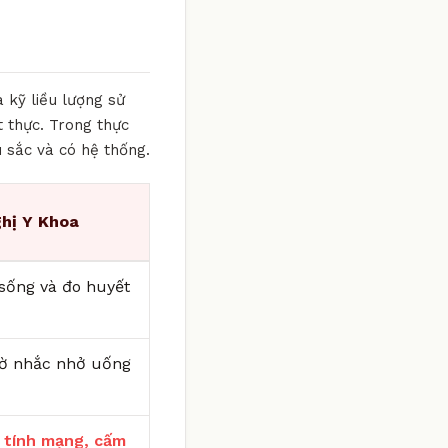
 kỹ liều lượng sử
 thực. Trong thực
u sắc và có hệ thống.
hị Y Khoa
i sống và đo huyết
iờ nhắc nhở uống
 tính mạng, cấm