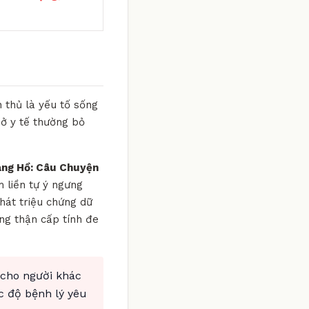
 thủ là yếu tố sống
sở y tế thường bỏ
ang Hồ: Câu Chuyện
 liền tự ý ngưng
hát triệu chứng dữ
ợng thận cấp tính đe
 cho người khác
c độ bệnh lý yêu