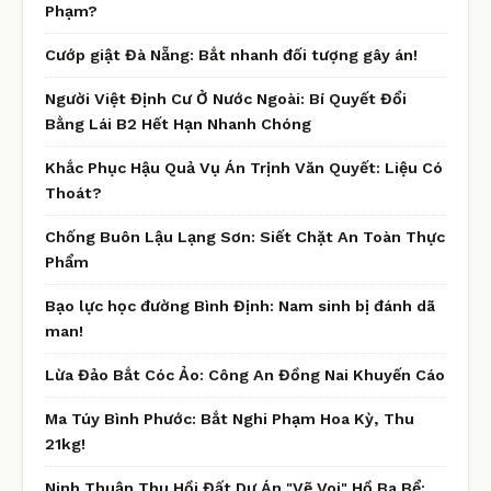
Phạm?
Cướp giật Đà Nẵng: Bắt nhanh đối tượng gây án!
Người Việt Định Cư Ở Nước Ngoài: Bí Quyết Đổi
Bằng Lái B2 Hết Hạn Nhanh Chóng
Khắc Phục Hậu Quả Vụ Án Trịnh Văn Quyết: Liệu Có
Thoát?
Chống Buôn Lậu Lạng Sơn: Siết Chặt An Toàn Thực
Phẩm
Bạo lực học đường Bình Định: Nam sinh bị đánh dã
man!
Lừa Đảo Bắt Cóc Ảo: Công An Đồng Nai Khuyến Cáo
Ma Túy Bình Phước: Bắt Nghi Phạm Hoa Kỳ, Thu
21kg!
Ninh Thuận Thu Hồi Đất Dự Án "Vẽ Voi" Hồ Ba Bể: