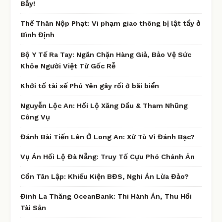
Bẫy!
Thế Thân Nộp Phạt: Vi phạm giao thông bị lật tẩy ở
Bình Định
Bộ Y Tế Ra Tay: Ngăn Chặn Hàng Giả, Bảo Vệ Sức
Khỏe Người Việt Từ Gốc Rễ
Khởi tố tài xế Phú Yên gây rối ở bãi biển
Nguyễn Lộc An: Hối Lộ Xăng Dầu & Tham Nhũng
Công Vụ
Đánh Bài Tiến Lên Ở Long An: Xử Tù Vì Đánh Bạc?
Vụ Án Hối Lộ Đà Nẵng: Truy Tố Cựu Phó Chánh Án
Cồn Tân Lập: Khiếu Kiện BĐS, Nghi Án Lừa Đảo?
Đinh La Thăng OceanBank: Thi Hành Án, Thu Hồi
Tài Sản