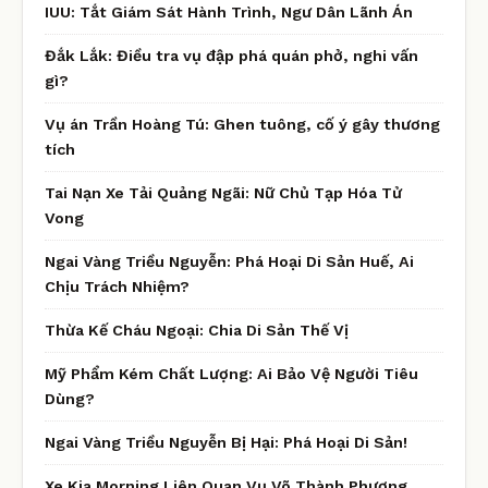
IUU: Tắt Giám Sát Hành Trình, Ngư Dân Lãnh Án
Đắk Lắk: Điều tra vụ đập phá quán phở, nghi vấn
gì?
Vụ án Trần Hoàng Tú: Ghen tuông, cố ý gây thương
tích
Tai Nạn Xe Tải Quảng Ngãi: Nữ Chủ Tạp Hóa Tử
Vong
Ngai Vàng Triều Nguyễn: Phá Hoại Di Sản Huế, Ai
Chịu Trách Nhiệm?
Thừa Kế Cháu Ngoại: Chia Di Sản Thế Vị
Mỹ Phẩm Kém Chất Lượng: Ai Bảo Vệ Người Tiêu
Dùng?
Ngai Vàng Triều Nguyễn Bị Hại: Phá Hoại Di Sản!
Xe Kia Morning Liên Quan Vụ Võ Thành Phương,