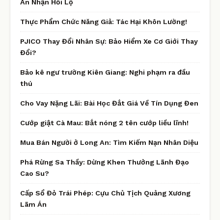
An Nhận Hối Lộ
Thực Phẩm Chức Năng Giả: Tác Hại Khôn Lường!
PJICO Thay Đổi Nhân Sự: Bảo Hiểm Xe Cơ Giới Thay
Đổi?
Bảo kê ngư trường Kiên Giang: Nghi phạm ra đầu
thú
Cho Vay Nặng Lãi: Bài Học Đắt Giá Về Tín Dụng Đen
Cướp giật Cà Mau: Bắt nóng 2 tên cướp liều lĩnh!
Mua Bán Người ở Long An: Tìm Kiếm Nạn Nhân Diệu
Phá Rừng Sa Thầy: Dừng Khen Thưởng Lãnh Đạo
Cao Su?
Cấp Sổ Đỏ Trái Phép: Cựu Chủ Tịch Quảng Xương
Lãm Án