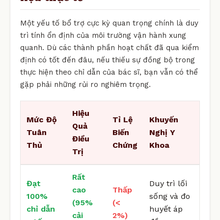
Một yếu tố bổ trợ cực kỳ quan trọng chính là duy
trì tính ổn định của môi trường vận hành xung
quanh. Dù các thành phần hoạt chất đã qua kiểm
định có tốt đến đâu, nếu thiếu sự đồng bộ trong
thực hiện theo chỉ dẫn của bác sĩ, bạn vẫn có thể
gặp phải những rủi ro nghiêm trọng.
Hiệu
Mức Độ
Tỉ Lệ
Khuyến
Quả
Tuân
Biến
Nghị Y
Điều
Thủ
Chứng
Khoa
Trị
Rất
Đạt
Duy trì lối
cao
Thấp
100%
sống và đo
(95%
(<
chỉ dẫn
huyết áp
cải
2%)