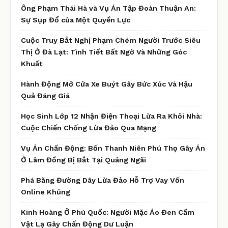
Ông Phạm Thái Hà và Vụ Án Tập Đoàn Thuận An:
Sự Sụp Đổ của Một Quyền Lực
Cuộc Truy Bắt Nghị Phạm Chém Người Trước Siêu
Thị Ở Đà Lạt: Tình Tiết Bất Ngờ Và Những Góc
Khuất
Hành Động Mở Cửa Xe Buýt Gây Bức Xúc Và Hậu
Quả Đáng Giá
Học Sinh Lớp 12 Nhận Điện Thoại Lừa Ra Khỏi Nhà:
Cuộc Chiến Chống Lừa Đảo Qua Mạng
Vụ Án Chấn Động: Bốn Thanh Niên Phú Thọ Gây Án
Ở Lâm Đồng Bị Bắt Tại Quảng Ngãi
Phá Băng Đường Dây Lừa Đảo Hỗ Trợ Vay Vốn
Online Khủng
Kinh Hoàng Ở Phú Quốc: Người Mặc Áo Đen Cầm
Vật Lạ Gây Chấn Động Dư Luận