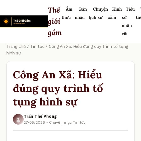
Thế
Ẩm
Bàn
Chuyện
Hình
Tiểu
thực
nhậu
lịch sử
xăm
sử
tứ
giới
nhân
gầm
vật
Trang chủ
/
Tin tức
/ Công An Xã: Hiểu đúng quy trình tố tụng
hình sự
Công An Xã: Hiểu
đúng quy trình tố
tụng hình sự
Trần Thế Phong
27/05/2026 • Chuyên mục Tin tức