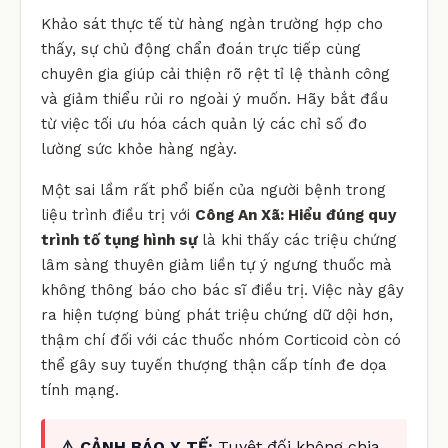
Khảo sát thực tế từ hàng ngàn trường hợp cho
thấy, sự chủ động chẩn đoán trực tiếp cùng
chuyên gia giúp cải thiện rõ rệt tỉ lệ thành công
và giảm thiểu rủi ro ngoài ý muốn. Hãy bắt đầu
từ việc tối ưu hóa cách quản lý các chỉ số đo
lường sức khỏe hàng ngày.
Một sai lầm rất phổ biến của người bệnh trong
liệu trình điều trị với
Công An Xã: Hiểu đúng quy
trình tố tụng hình sự
là khi thấy các triệu chứng
lâm sàng thuyên giảm liền tự ý ngưng thuốc mà
không thông báo cho bác sĩ điều trị. Việc này gây
ra hiện tượng bùng phát triệu chứng dữ dội hơn,
thậm chí đối với các thuốc nhóm Corticoid còn có
thể gây suy tuyến thượng thận cấp tính đe dọa
tính mạng.
⚠️ CẢNH BÁO Y TẾ:
Tuyệt đối không chia