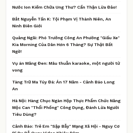
Nước Ion Kiềm Chữa Ung Thư? Cẩn Thận Lừa Đảo!
Bắt Nguyễn Tấn K: Tội Phạm Vị Thành Niên, An
Ninh Biên Giới
Quảng Ngãi: Phó Trưởng Công An Phường "Giấu Xe"
Kia Morning Của Dân Hơn 6 Tháng? Sự Thật Bất
Ngờ!
Vụ án Măng Đen: Mâu thuẫn karaoke, một người tử
vong
Tàng Trữ Ma Túy Đá: Án 17 Năm - Cảnh Báo Long
An
Hà Nội: Hàng Chục Ngàn Hộp Thực Phẩm Chức Năng
Mộc Can "Thổi Phồng" Công Dụng, Đánh Lừa Người
Tiêu Dùng?
Cảnh Báo: Trẻ Em "Sập Bẫy" Mạng Xã Hội - Nguy Cơ
Bị Dụ Dỗ Quay Video Khiêu Dâm