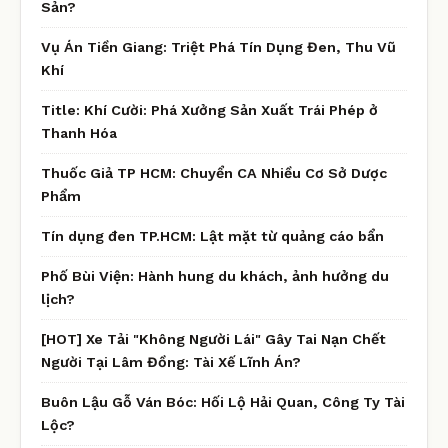
Sản?
Vụ Án Tiền Giang: Triệt Phá Tín Dụng Đen, Thu Vũ
Khí
Title: Khí Cười: Phá Xưởng Sản Xuất Trái Phép ở
Thanh Hóa
Thuốc Giả TP HCM: Chuyển CA Nhiều Cơ Sở Dược
Phẩm
Tín dụng đen TP.HCM: Lật mặt từ quảng cáo bẩn
Phố Bùi Viện: Hành hung du khách, ảnh hưởng du
lịch?
[HOT] Xe Tải "Không Người Lái" Gây Tai Nạn Chết
Người Tại Lâm Đồng: Tài Xế Lĩnh Án?
Buôn Lậu Gỗ Ván Bóc: Hối Lộ Hải Quan, Công Ty Tài
Lộc?