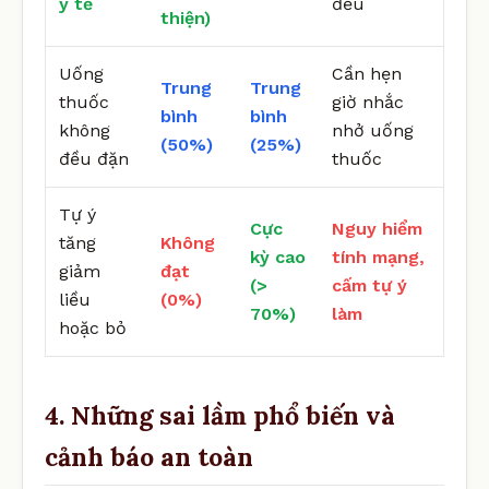
y tế
đều
thiện)
Uống
Cần hẹn
Trung
Trung
thuốc
giờ nhắc
bình
bình
không
nhở uống
(50%)
(25%)
đều đặn
thuốc
Tự ý
Cực
Nguy hiểm
tăng
Không
kỳ cao
tính mạng,
giảm
đạt
(>
cấm tự ý
liều
(0%)
70%)
làm
hoặc bỏ
4. Những sai lầm phổ biến và
cảnh báo an toàn