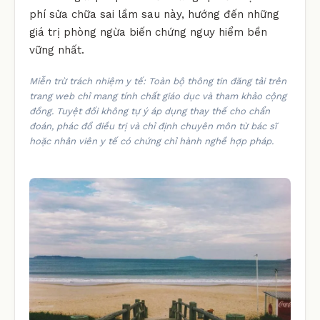
phí sửa chữa sai lầm sau này, hướng đến những
giá trị phòng ngừa biến chứng nguy hiểm bền
vững nhất.
Miễn trừ trách nhiệm y tế: Toàn bộ thông tin đăng tải trên
trang web chỉ mang tính chất giáo dục và tham khảo cộng
đồng. Tuyệt đối không tự ý áp dụng thay thế cho chẩn
đoán, phác đồ điều trị và chỉ định chuyên môn từ bác sĩ
hoặc nhân viên y tế có chứng chỉ hành nghề hợp pháp.