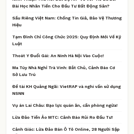
Bài Học Nhãn Tiền Cho Đầu Tư Bất Động Sản?
Sầu Riêng Việt Nam: Chống Tin Giả, Bảo Vệ Thương
Hiệu
Tạm Đình Chỉ Công Chức 2025: Quy Định Mới Về Kỷ
Luật
Thoát Y Đuổi Gái: An Ninh Hà Nội Vào Cuộc!
Ma Túy Nhà Nghỉ Trà Vinh: Bắt Chủ, Cảnh Báo Cơ
Sở Lưu Trú
Đề tài KH Quảng Ngãi: VietRAP và nghi vấn sử dụng
NSNN
Vụ án Lai Châu: Bạo lực quán ăn, cần phòng ngừa!
Lừa Đảo Tiền Ảo MTC: Cảnh Báo Rủi Ro Đầu Tư!
Cảnh Giác: Lừa Đảo Bán Ô Tô Online, 28 Người Sập