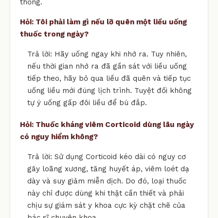
thống.
Hỏi: Tôi phải làm gì nếu lỡ quên một liều uống
thuốc trong ngày?
Trả lời: Hãy uống ngay khi nhớ ra. Tuy nhiên,
nếu thời gian nhớ ra đã gần sát với liều uống
tiếp theo, hãy bỏ qua liều đã quên và tiếp tục
uống liều mới đúng lịch trình. Tuyệt đối không
tự ý uống gấp đôi liều để bù đắp.
Hỏi: Thuốc kháng viêm Corticoid dùng lâu ngày
có nguy hiểm không?
Trả lời: Sử dụng Corticoid kéo dài có nguy cơ
gây loãng xương, tăng huyết áp, viêm loét dạ
dày và suy giảm miễn dịch. Do đó, loại thuốc
này chỉ được dùng khi thật cần thiết và phải
chịu sự giám sát y khoa cực kỳ chặt chẽ của
bác sĩ chuyên khoa.