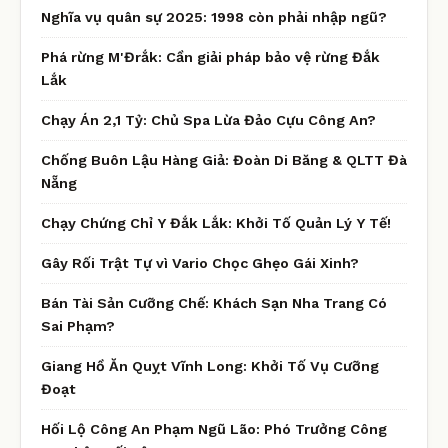
Nghĩa vụ quân sự 2025: 1998 còn phải nhập ngũ?
Phá rừng M'Đrắk: Cần giải pháp bảo vệ rừng Đắk
Lắk
Chạy Án 2,1 Tỷ: Chủ Spa Lừa Đảo Cựu Công An?
Chống Buôn Lậu Hàng Giả: Đoàn Di Băng & QLTT Đà
Nẵng
Chạy Chứng Chỉ Y Đắk Lắk: Khởi Tố Quản Lý Y Tế!
Gây Rối Trật Tự vì Vario Chọc Ghẹo Gái Xinh?
Bán Tài Sản Cưỡng Chế: Khách Sạn Nha Trang Có
Sai Phạm?
Giang Hồ Ăn Quỵt Vĩnh Long: Khởi Tố Vụ Cưỡng
Đoạt
Hối Lộ Công An Phạm Ngũ Lão: Phó Trưởng Công