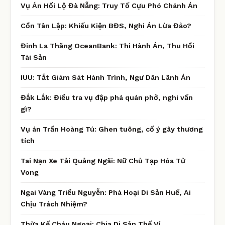
Vụ Án Hối Lộ Đà Nẵng: Truy Tố Cựu Phó Chánh Án
Cồn Tân Lập: Khiếu Kiện BĐS, Nghi Án Lừa Đảo?
Đinh La Thăng OceanBank: Thi Hành Án, Thu Hồi
Tài Sản
IUU: Tắt Giám Sát Hành Trình, Ngư Dân Lãnh Án
Đắk Lắk: Điều tra vụ đập phá quán phở, nghi vấn
gì?
Vụ án Trần Hoàng Tú: Ghen tuông, cố ý gây thương
tích
Tai Nạn Xe Tải Quảng Ngãi: Nữ Chủ Tạp Hóa Tử
Vong
Ngai Vàng Triều Nguyễn: Phá Hoại Di Sản Huế, Ai
Chịu Trách Nhiệm?
Thừa Kế Cháu Ngoại: Chia Di Sản Thế Vị