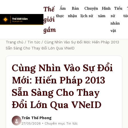
Thế
Ẩm
Bàn
Chuyện
Hình
Tiểu
thực
nhậu
lịch sử
xăm
sử
tứ
giới
nhân
gầm
vật
Trang chủ
/
Tin tức
/ Cùng Nhìn Vào Sự Đổi Mới: Hiến Pháp 2013
Sẵn Sàng Cho Thay Đổi Lớn Qua VNeID
Cùng Nhìn Vào Sự Đổi
Mới: Hiến Pháp 2013
Sẵn Sàng Cho Thay
Đổi Lớn Qua VNeID
Trần Thế Phong
27/05/2026 • Chuyên mục Tin tức