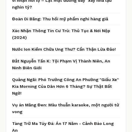
vì nhận hối lộ – Lật mặt đường dây "xây nhà lậu"
nghìn tỷ?
Đoàn Di Băng: Thu hồi mỹ phẩm nghi hàng giả
Xác Nhận Thông Tin Cư Trú: Thủ Tục & Nơi Nộp
(2024)
Nước Ion Kiềm Chữa Ung Thư? Cẩn Thận Lừa Đảo!
Bắt Nguyễn Tấn K: Tội Phạm Vị Thành Niên, An
Ninh Biên Giới
Quảng Ngãi: Phó Trưởng Công An Phường "Giấu Xe"
Kia Morning Của Dân Hơn 6 Tháng? Sự Thật Bất
Ngờ!
Vụ án Măng Đen: Mâu thuẫn karaoke, một người tử
vong
Tàng Trữ Ma Túy Đá: Án 17 Năm - Cảnh Báo Long
An