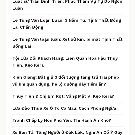
Luật sư Trần Đình Triển: Phúc Thẩm Vụ Tự Do Ngôn
Luận
Lê Tùng Vân Loạn Luân: 3 Năm Tù, Tịnh Thất Bồng
Lai Chấn Động
Lê Tùng Vân loạn luân: Xét xử kín, bí mật Tịnh Thất
Bồng Lai
Tội Lừa Dối Khách Hàng: Liên Quan Hoa Hậu Thùy
Tiên, Kẹo Kera
Kiên Giang: Bắt giữ 3 đối tượng tàng trữ trái phép
vũ khí quân dụng, hé lộ đường dây tiềm ẩn?
Thùy Tiên & Chị Em Rọt: Vắng Mặt Vì Kẹo Kera?
Lừa Đảo Thuê Xe Ô Tô Cà Mau: Cách Phòng Ngừa
Tranh Chấp Ly Hôn Phú Yên: Thi Hành Án Khó?
Xe Bán Tải Tông Người ở Đắk Lắk, Nghi Án Cố Ý Gây