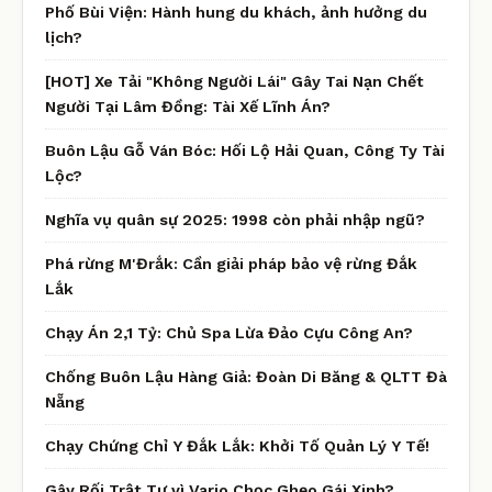
Phố Bùi Viện: Hành hung du khách, ảnh hưởng du
lịch?
[HOT] Xe Tải "Không Người Lái" Gây Tai Nạn Chết
Người Tại Lâm Đồng: Tài Xế Lĩnh Án?
Buôn Lậu Gỗ Ván Bóc: Hối Lộ Hải Quan, Công Ty Tài
Lộc?
Nghĩa vụ quân sự 2025: 1998 còn phải nhập ngũ?
Phá rừng M'Đrắk: Cần giải pháp bảo vệ rừng Đắk
Lắk
Chạy Án 2,1 Tỷ: Chủ Spa Lừa Đảo Cựu Công An?
Chống Buôn Lậu Hàng Giả: Đoàn Di Băng & QLTT Đà
Nẵng
Chạy Chứng Chỉ Y Đắk Lắk: Khởi Tố Quản Lý Y Tế!
Gây Rối Trật Tự vì Vario Chọc Ghẹo Gái Xinh?