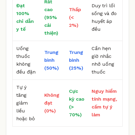
Rất
Đạt
Duy trì lối
cao
Thấp
100%
sống và đo
(95%
(<
chỉ dẫn
huyết áp
cải
2%)
y tế
đều
thiện)
Uống
Cần hẹn
Trung
Trung
thuốc
giờ nhắc
bình
bình
không
nhở uống
(50%)
(25%)
đều đặn
thuốc
Tự ý
Cực
Nguy hiểm
tăng
Không
kỳ cao
tính mạng,
giảm
đạt
(>
cấm tự ý
liều
(0%)
70%)
làm
hoặc bỏ