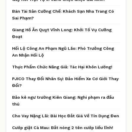
Bán Tài Sản Cưỡng Chế: Khách Sạn Nha Trang Có
Sai Phạm?
Giang Hồ Ăn Quỵt Vĩnh Long: Khởi Tố Vụ Cưỡng
Đoạt
Hối Lộ Công An Phạm Ngũ Lão: Phó Trưởng Công
An Nhận Hối Lộ
Thực Phẩm Chức Năng Giả: Tác Hại Khôn Lường!
PJICO Thay Đổi Nhân Sự: Bảo Hiểm Xe Cơ Giới Thay
Đổi?
Bảo kê ngư trường Kiên Giang: Nghi phạm ra đầu
thú
Cho Vay Nặng Lãi: Bài Học Đắt Giá Về Tín Dụng Đen
Cướp giật Cà Mau: Bắt nóng 2 tên cướp liều lĩnh!