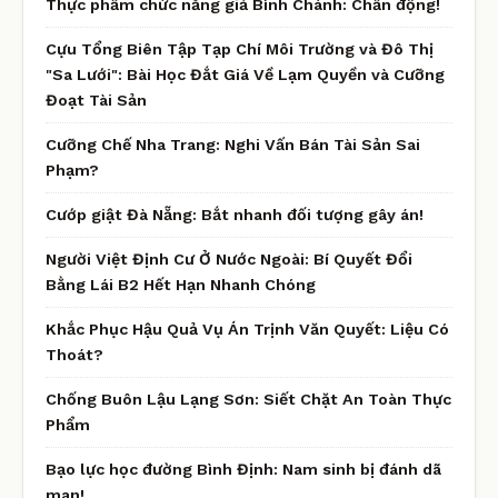
Thực phẩm chức năng giả Bình Chánh: Chấn động!
Cựu Tổng Biên Tập Tạp Chí Môi Trường và Đô Thị
"Sa Lưới": Bài Học Đắt Giá Về Lạm Quyền và Cưỡng
Đoạt Tài Sản
Cưỡng Chế Nha Trang: Nghi Vấn Bán Tài Sản Sai
Phạm?
Cướp giật Đà Nẵng: Bắt nhanh đối tượng gây án!
Người Việt Định Cư Ở Nước Ngoài: Bí Quyết Đổi
Bằng Lái B2 Hết Hạn Nhanh Chóng
Khắc Phục Hậu Quả Vụ Án Trịnh Văn Quyết: Liệu Có
Thoát?
Chống Buôn Lậu Lạng Sơn: Siết Chặt An Toàn Thực
Phẩm
Bạo lực học đường Bình Định: Nam sinh bị đánh dã
man!