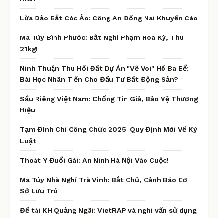
Lừa Đảo Bắt Cóc Ảo: Công An Đồng Nai Khuyến Cáo
Ma Túy Bình Phước: Bắt Nghi Phạm Hoa Kỳ, Thu
21kg!
Ninh Thuận Thu Hồi Đất Dự Án "Vẽ Voi" Hồ Ba Bể:
Bài Học Nhãn Tiền Cho Đầu Tư Bất Động Sản?
Sầu Riêng Việt Nam: Chống Tin Giả, Bảo Vệ Thương
Hiệu
Tạm Đình Chỉ Công Chức 2025: Quy Định Mới Về Kỷ
Luật
Thoát Y Đuổi Gái: An Ninh Hà Nội Vào Cuộc!
Ma Túy Nhà Nghỉ Trà Vinh: Bắt Chủ, Cảnh Báo Cơ
Sở Lưu Trú
Đề tài KH Quảng Ngãi: VietRAP và nghi vấn sử dụng