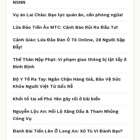
NSNN
Vụ án Lai Châu: Bạo lực quán ăn, cần phòng ngừa!
Lừa Đảo Tiền Ảo MTC: Cảnh Báo Rủi Ro Đầu Tư!
Cảnh Giác: Lừa Đảo Bán Ô Tô Online, 28 Người Sập
Bẫy!
Thế Thân Nộp Phạt: Vi phạm giao thông bị lật tẩy ở
Bình Định
Bộ Y Tế Ra Tay: Ngăn Chặn Hàng Giả, Bảo Vệ Sức
Khỏe Người Việt Từ Gốc Rễ
Khởi tố tài xế Phú Yên gây rối ở bãi biển
Nguyễn Lộc An: Hối Lộ Xăng Dầu & Tham Nhũng
Công Vụ
Đánh Bài Tiến Lên Ở Long An: Xử Tù Vì Đánh Bạc?