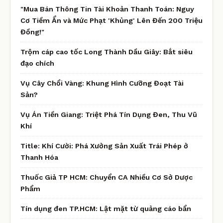
"Mua Bán Thông Tin Tài Khoản Thanh Toán: Nguy
Cơ Tiềm Ẩn và Mức Phạt 'Khủng' Lên Đến 200 Triệu
Đồng!"
Trộm cáp cao tốc Long Thành Dầu Giây: Bắt siêu
đạo chích
Vụ Cây Chổi Vàng: Khung Hình Cưỡng Đoạt Tài
Sản?
Vụ Án Tiền Giang: Triệt Phá Tín Dụng Đen, Thu Vũ
Khí
Title: Khí Cười: Phá Xưởng Sản Xuất Trái Phép ở
Thanh Hóa
Thuốc Giả TP HCM: Chuyển CA Nhiều Cơ Sở Dược
Phẩm
Tín dụng đen TP.HCM: Lật mặt từ quảng cáo bẩn