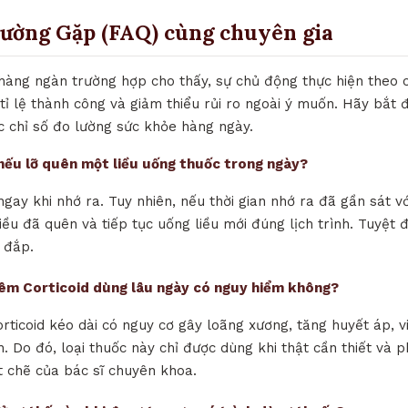
hường Gặp (FAQ) cùng chuyên gia
 hàng ngàn trường hợp cho thấy, sự chủ động thực hiện theo c
t tỉ lệ thành công và giảm thiểu rủi ro ngoài ý muốn. Hãy bắt đ
c chỉ số đo lường sức khỏe hàng ngày.
ì nếu lỡ quên một liều uống thuốc trong ngày?
ngay khi nhớ ra. Tuy nhiên, nếu thời gian nhớ ra đã gần sát vớ
iều đã quên và tiếp tục uống liều mới đúng lịch trình. Tuyệt 
 đắp.
iêm Corticoid dùng lâu ngày có nguy hiểm không?
orticoid kéo dài có nguy cơ gây loãng xương, tăng huyết áp, 
. Do đó, loại thuốc này chỉ được dùng khi thật cần thiết và p
t chẽ của bác sĩ chuyên khoa.