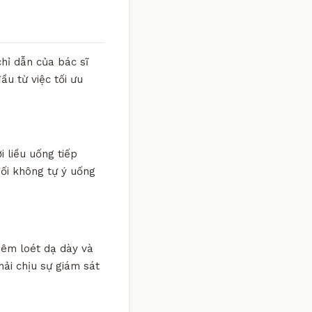
hỉ dẫn của bác sĩ
ầu từ việc tối ưu
i liều uống tiếp
đối không tự ý uống
viêm loét dạ dày và
hải chịu sự giám sát