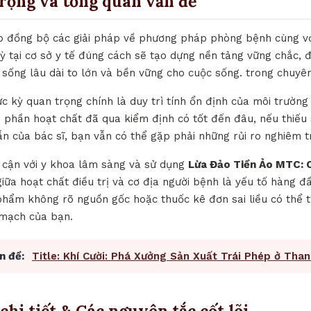
trọng và tổng quan vấn đề
hợp đồng bộ các giải pháp về phương pháp phòng bệnh cùng với
kỳ tại cơ sở y tế đúng cách sẽ tạo dựng nền tảng vững chắc,
 sống lâu dài to lớn và bền vững cho cuộc sống. trong chuy
ực kỳ quan trọng chính là duy trì tính ổn định của môi trườn
 phần hoạt chất đã qua kiểm định có tốt đến đâu, nếu thiếu
ẫn của bác sĩ, bạn vẫn có thể gặp phải những rủi ro nghiêm t
p cận với y khoa lâm sàng và sử dụng
Lừa Đảo Tiền Ảo MTC: 
 giữa hoạt chất điều trị và cơ địa người bệnh là yếu tố hàng 
hẩm không rõ nguồn gốc hoặc thuốc kê đơn sai liều có thể tr
 mạch của bạn.
n đề:
Title: Khí Cười: Phá Xưởng Sản Xuất Trái Phép ở Tha
chi tiết & Các nguyên tắc cốt lõi