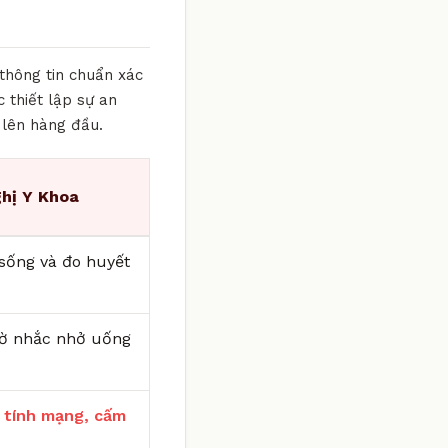
 thông tin chuẩn xác
 thiết lập sự an
 lên hàng đầu.
hị Y Khoa
i sống và đo huyết
iờ nhắc nhở uống
 tính mạng, cấm