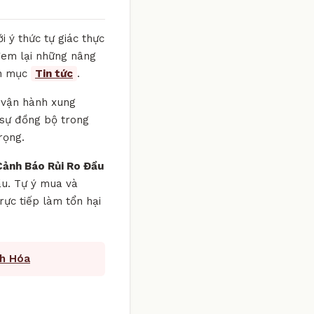
 ý thức tự giác thực
 đem lại những nâng
ên mục
Tin tức
.
g vận hành xung
 sự đồng bộ trong
rọng.
Cảnh Báo Rủi Ro Đầu
đầu. Tự ý mua và
ực tiếp làm tổn hại
nh Hóa