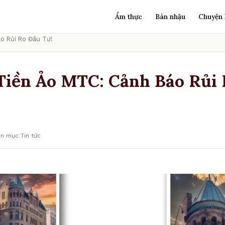
Ẩm thực
Bàn nhậu
Chuyện 
o Rủi Ro Đầu Tư!
Tiền Ảo MTC: Cảnh Báo Rủi
n mục Tin tức