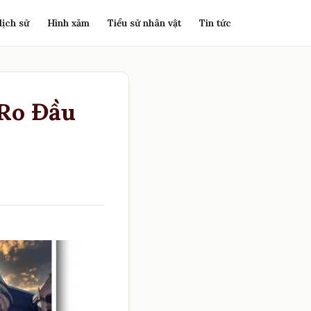
lịch sử
Hình xăm
Tiểu sử nhân vật
Tin tức
 Ro Đầu