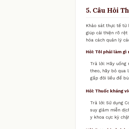
5. Câu Hỏi T
Khảo sát thực tế từ
giúp cải thiện rõ rệ
hóa cách quản lý cá
Hỏi: Tôi phải làm g
Trả lời: Hãy uống 
theo, hãy bỏ qua l
gấp đôi liều để bù
Hỏi: Thuốc kháng v
Trả lời: Sử dụng C
suy giảm miễn dịch
y khoa cực kỳ chặ