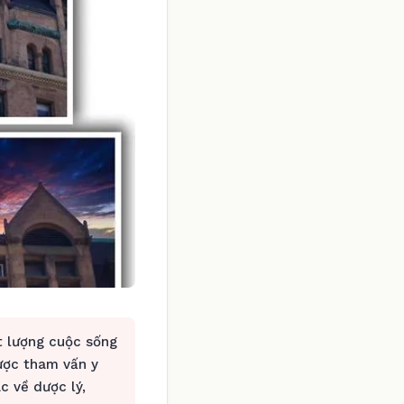
t lượng cuộc sống
ợc tham vấn y
c về dược lý,