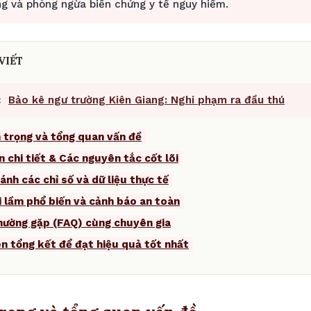
g và phòng ngừa biến chứng y tế nguy hiểm.
VIẾT
:
Bảo kê ngư trường Kiên Giang: Nghi phạm ra đầu thú
 trọng và tổng quan vấn đề
n chi tiết & Các nguyên tắc cốt lõi
ánh các chỉ số và dữ liệu thực tế
i lầm phổ biến và cảnh báo an toàn
thường gặp (FAQ) cùng chuyên gia
ên tổng kết để đạt hiệu quả tốt nhất