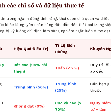
nh các chỉ số và dữ liệu thực tế
tín trong ngành đồng tình rằng, thói quen chủ quan và thiếu
sức khỏe là nguyên nhân hàng đầu dẫn đến thất bại trong việc
rang bị kỹ lưỡng chỉ định lâm sàng nghiêm ngặt luôn được đặt
Tỉ Lệ Biến
ủ
Hiệu Quả Điều Trị
Khuyến Ng
Chứng
 y
Rất cao (95% cải
Duy trì lố
Thấp (< 2%)
thiện)
áp đều
g
Trung bình
Cần hẹn g
Trung bình (50%)
(25%)
thuốc
ều
Cực kỳ cao (>
Nguy hiểm
Không đạt (0%)
70%)
tự ý làm