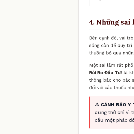
4. Những sai 
Bên cạnh đó, vai trò
sống còn để duy trì 
thường bỏ qua những
Một sai lầm rất phổ 
Rủi Ro Đầu Tư!
là kh
thông báo cho bác sĩ
đối với các thuốc n
⚠️ CẢNH BÁO Y 
dùng thử chỉ vì 
cầu một phác đồ 