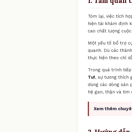
1. Tầm quan 
Tóm lại, việc tích 
hiện tái khám định 
cao chất lượng cuộc
Một yếu tố bổ trợ c
quanh. Dù các thành
thực hiện theo chỉ d
Trong quá trình tiế
Tư!
, sự tương thích
dùng các dòng sản p
hệ gan, thận và tim
Xem thêm chuyê
2. Hướng dẫn 