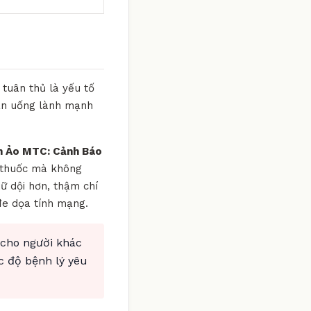
 tuân thủ là yếu tố
 ăn uống lành mạnh
n Ảo MTC: Cảnh Báo
g thuốc mà không
dữ dội hơn, thậm chí
đe dọa tính mạng.
 cho người khác
c độ bệnh lý yêu