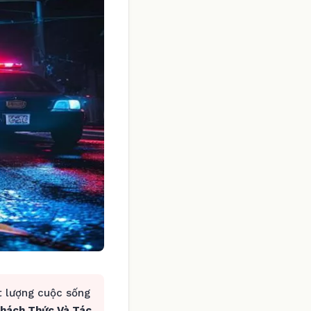
t lượng cuộc sống
Thách Thức Và Tác