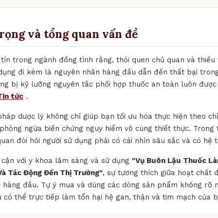
trọng và tổng quan vấn đề
tín trong ngành đồng tình rằng, thói quen chủ quan và thiếu
dụng đi kèm là nguyên nhân hàng đầu dẫn đến thất bại trong 
rang bị kỹ lưỡng nguyên tắc phối hợp thuốc an toàn luôn được
Tin tức
.
 pháp dược lý không chỉ giúp bạn tối ưu hóa thực hiện theo c
phòng ngừa biến chứng nguy hiểm vô cùng thiết thực. Trong 
quan đòi hỏi người sử dụng phải có cái nhìn sâu sắc và có hệ 
p cận với y khoa lâm sàng và sử dụng
"Vụ Buôn Lậu Thuốc Là
à Tác Động Đến Thị Trường"
, sự tương thích giữa hoạt chất đ
tố hàng đầu. Tự ý mua và dùng các dòng sản phẩm không rõ 
u có thể trực tiếp làm tổn hại hệ gan, thận và tim mạch của b