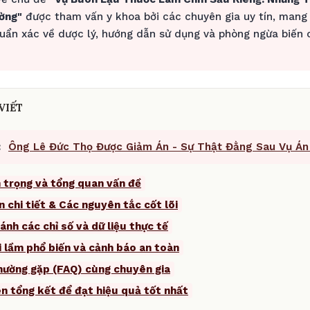
ờng"
được tham vấn y khoa bởi các chuyên gia uy tín, mang
uẩn xác về dược lý, hướng dẫn sử dụng và phòng ngừa biến 
VIẾT
:
Ông Lê Đức Thọ Được Giảm Án - Sự Thật Đằng Sau Vụ Án 
 trọng và tổng quan vấn đề
n chi tiết & Các nguyên tắc cốt lõi
ánh các chỉ số và dữ liệu thực tế
i lầm phổ biến và cảnh báo an toàn
thường gặp (FAQ) cùng chuyên gia
ên tổng kết để đạt hiệu quả tốt nhất