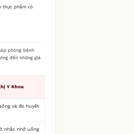
óm thực phẩm có
pháp phòng bệnh
hướng đến những giá
hị Y Khoa
i sống và đo huyết
iờ nhắc nhở uống