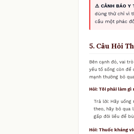
⚠️ CẢNH BÁO Y 
dùng thử chỉ vì 
cầu một phác đồ 
5. Câu Hỏi T
Bên cạnh đó, vai tr
yếu tố sống còn để d
mạnh thường bỏ qua 
Hỏi: Tôi phải làm g
Trả lời: Hãy uống 
theo, hãy bỏ qua l
gấp đôi liều để bù
Hỏi: Thuốc kháng v