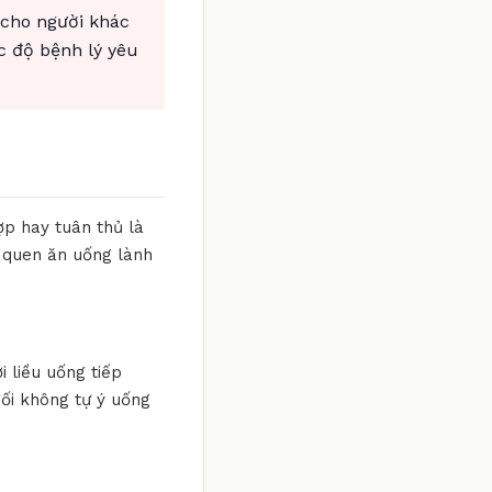
 cho người khác
c độ bệnh lý yêu
ợp hay tuân thủ là
i quen ăn uống lành
i liều uống tiếp
đối không tự ý uống