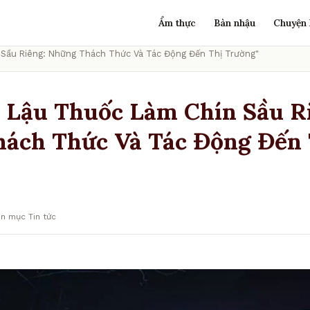
Ẩm thực
Bàn nhậu
Chuyện 
Sầu Riêng: Những Thách Thức Và Tác Động Đến Thị Trường"
 Lậu Thuốc Làm Chín Sầu R
ách Thức Và Tác Động Đến 
n mục Tin tức