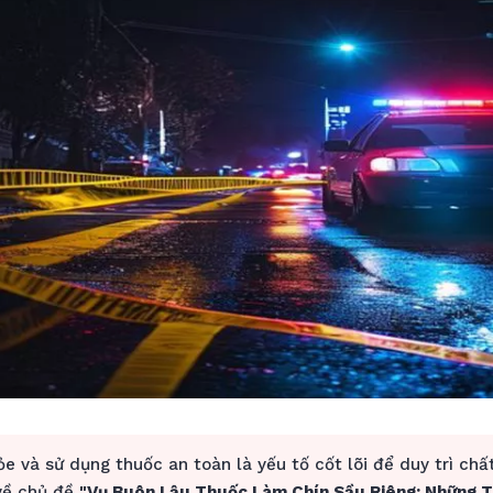
e và sử dụng thuốc an toàn là yếu tố cốt lõi để duy trì chấ
 về chủ đề
"Vụ Buôn Lậu Thuốc Làm Chín Sầu Riêng: Những 