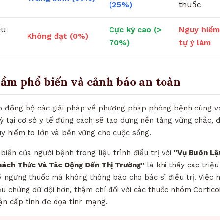
(25%)
thuốc
ều
Cực kỳ cao (>
Nguy hiểm
Không đạt (0%)
70%)
tự ý làm
lầm phổ biến và cảnh báo an toàn
hợp đồng bộ các giải pháp về phương pháp phòng bệnh cùng với
kỳ tại cơ sở y tế đúng cách sẽ tạo dựng nền tảng vững chắc,
y hiểm to lớn và bền vững cho cuộc sống.
biến của người bệnh trong liệu trình điều trị với
"Vụ Buôn Lậ
hách Thức Và Tác Động Đến Thị Trường"
là khi thấy các triệ
ý ngưng thuốc mà không thông báo cho bác sĩ điều trị. Việc n
ệu chứng dữ dội hơn, thậm chí đối với các thuốc nhóm Cortico
ận cấp tính đe dọa tính mạng.