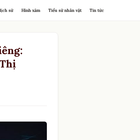
lịch sử
Hình xăm
Tiểu sử nhân vật
Tin tức
iêng:
Thị