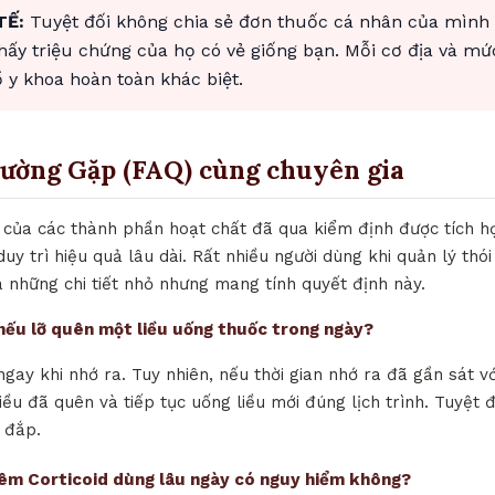
TẾ:
Tuyệt đối không chia sẻ đơn thuốc cá nhân của mình
thấy triệu chứng của họ có vẻ giống bạn. Mỗi cơ địa và mứ
y khoa hoàn toàn khác biệt.
hường Gặp (FAQ) cùng chuyên gia
ò của các thành phần hoạt chất đã qua kiểm định được tích h
uy trì hiệu quả lâu dài. Rất nhiều người dùng khi quản lý thó
những chi tiết nhỏ nhưng mang tính quyết định này.
ì nếu lỡ quên một liều uống thuốc trong ngày?
ngay khi nhớ ra. Tuy nhiên, nếu thời gian nhớ ra đã gần sát vớ
iều đã quên và tiếp tục uống liều mới đúng lịch trình. Tuyệt 
 đắp.
iêm Corticoid dùng lâu ngày có nguy hiểm không?