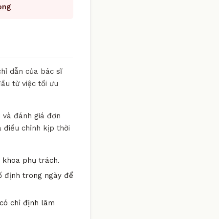
ong
hỉ dẫn của bác sĩ
ầu từ việc tối ưu
i và đánh giá đơn
 điều chỉnh kịp thời
n khoa phụ trách.
ố định trong ngày để
có chỉ định lâm