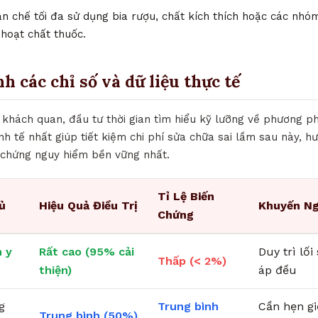
n chế tối đa sử dụng bia rượu, chất kích thích hoặc các nh
 hoạt chất thuốc.
nh các chỉ số và dữ liệu thực tế
khách quan, đầu tư thời gian tìm hiểu kỹ lưỡng về phương 
inh tế nhất giúp tiết kiệm chi phí sửa chữa sai lầm sau này, 
 chứng nguy hiểm bền vững nhất.
Tỉ Lệ Biến
ủ
Hiệu Quả Điều Trị
Khuyến Ng
Chứng
 y
Rất cao (95% cải
Duy trì lố
Thấp (< 2%)
thiện)
áp đều
g
Trung bình
Cần hẹn g
Trung bình (50%)