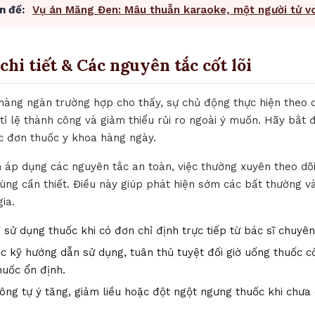
n đề:
Vụ án Măng Đen: Mâu thuẫn karaoke, một người tử v
chi tiết & Các nguyên tắc cốt lõi
 hàng ngàn trường hợp cho thấy, sự chủ động thực hiện theo c
t tỉ lệ thành công và giảm thiểu rủi ro ngoài ý muốn. Hãy bắt đ
c đơn thuốc y khoa hàng ngày.
h áp dụng các nguyên tắc an toàn, việc thường xuyên theo dõ
ùng cần thiết. Điều này giúp phát hiện sớm các bất thường và
ia.
 sử dụng thuốc khi có đơn chỉ định trực tiếp từ bác sĩ chuyê
 kỹ hướng dẫn sử dụng, tuân thủ tuyệt đối giờ uống thuốc c
huốc ổn định.
ng tự ý tăng, giảm liều hoặc đột ngột ngưng thuốc khi chưa 