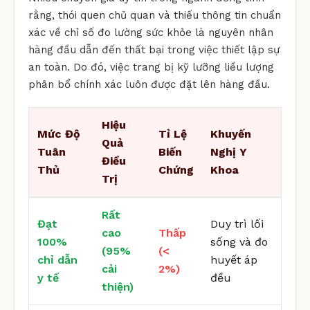
rằng, thói quen chủ quan và thiếu thông tin chuẩn
xác về chỉ số đo lường sức khỏe là nguyên nhân
hàng đầu dẫn đến thất bại trong việc thiết lập sự
an toàn. Do đó, việc trang bị kỹ lưỡng liều lượng
phân bổ chính xác luôn được đặt lên hàng đầu.
Hiệu
Mức Độ
Tỉ Lệ
Khuyến
Quả
Tuân
Biến
Nghị Y
Điều
Thủ
Chứng
Khoa
Trị
Rất
Đạt
Duy trì lối
cao
Thấp
100%
sống và đo
(95%
(<
chỉ dẫn
huyết áp
cải
2%)
y tế
đều
thiện)