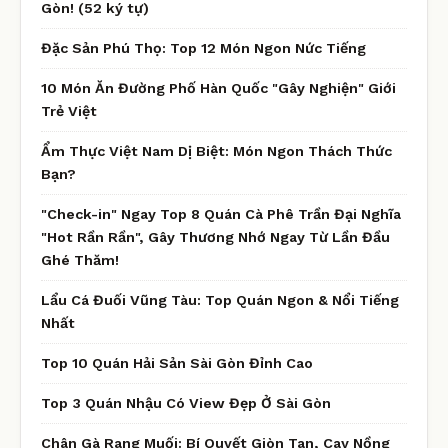
Gòn! (52 ký tự)
Đặc Sản Phú Thọ: Top 12 Món Ngon Nức Tiếng
10 Món Ăn Đường Phố Hàn Quốc "Gây Nghiện" Giới
Trẻ Việt
Ẩm Thực Việt Nam Dị Biệt: Món Ngon Thách Thức
Bạn?
"Check-in" Ngay Top 8 Quán Cà Phê Trần Đại Nghĩa
"Hot Rần Rần", Gây Thương Nhớ Ngay Từ Lần Đầu
Ghé Thăm!
Lẩu Cá Đuối Vũng Tàu: Top Quán Ngon & Nổi Tiếng
Nhất
Top 10 Quán Hải Sản Sài Gòn Đỉnh Cao
Top 3 Quán Nhậu Có View Đẹp Ở Sài Gòn
Chân Gà Rang Muối: Bí Quyết Giòn Tan, Cay Nồng