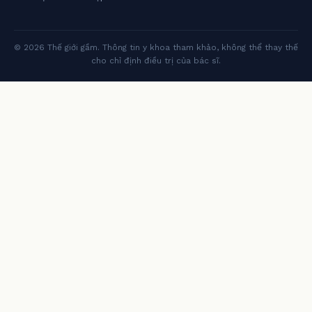
© 2026 Thế giới gầm. Thông tin y khoa tham khảo, không thể thay thế
cho chỉ định điều trị của bác sĩ.