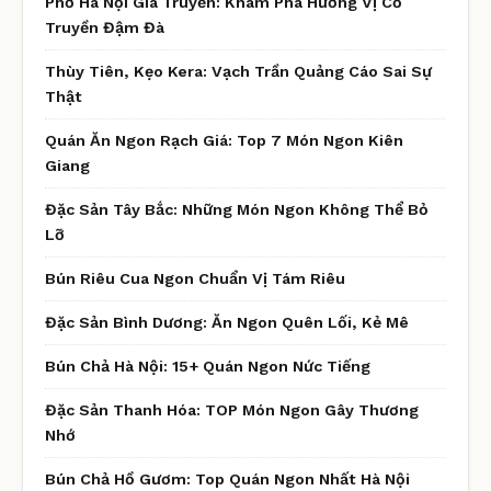
Phở Hà Nội Gia Truyền: Khám Phá Hương Vị Cổ
Truyền Đậm Đà
Thùy Tiên, Kẹo Kera: Vạch Trần Quảng Cáo Sai Sự
Thật
Quán Ăn Ngon Rạch Giá: Top 7 Món Ngon Kiên
Giang
Đặc Sản Tây Bắc: Những Món Ngon Không Thể Bỏ
Lỡ
Bún Riêu Cua Ngon Chuẩn Vị Tám Riêu
Đặc Sản Bình Dương: Ăn Ngon Quên Lối, Kẻ Mê
Bún Chả Hà Nội: 15+ Quán Ngon Nức Tiếng
Đặc Sản Thanh Hóa: TOP Món Ngon Gây Thương
Nhớ
Bún Chả Hồ Gươm: Top Quán Ngon Nhất Hà Nội