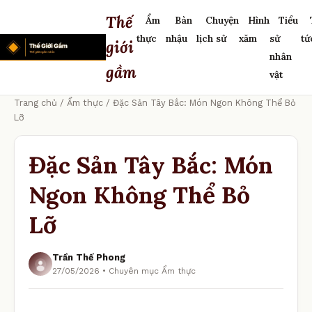
Thế
Ẩm
Bàn
Chuyện
Hình
Tiểu
thực
nhậu
lịch sử
xăm
sử
tứ
giới
nhân
gầm
vật
Trang chủ
/
Ẩm thực
/ Đặc Sản Tây Bắc: Món Ngon Không Thể Bỏ
Lỡ
Đặc Sản Tây Bắc: Món
Ngon Không Thể Bỏ
Lỡ
Trần Thế Phong
27/05/2026 • Chuyên mục Ẩm thực