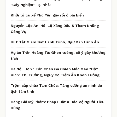
"Gây Nghiện" Tại Nhà!
Khởi tố tài xế Phú Yên gây rối ở bãi biển
Nguyễn Lộc An: Hối Lộ Xăng Dầu & Tham Nhũng
Công Vụ
IUU: Tắt Giám Sát Hành Trình, Ngư Dân Lãnh Án
Vụ án Trần Hoàng Tú: Ghen tuông, cố ý gây thương
tích
Hà Nội: Hơn 1 Tấn Chân Gà Chiên Mốc Meo "Đột
Kích" Thị Trường, Nguy Cơ Tiềm Ẩn Khôn Lường
Trộm cắp chùa Tam Chúc: Tăng cường an ninh du
lịch tâm linh
Hàng Giả Mỹ Phẩm: Pháp Luật & Bảo Vệ Người Tiêu
Dùng