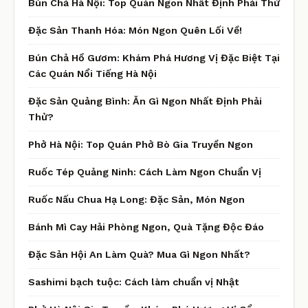
Bún Chả Hà Nội: Top Quán Ngon Nhất Định Phải Thử
Đặc Sản Thanh Hóa: Món Ngon Quên Lối Về!
Bún Chả Hồ Gươm: Khám Phá Hương Vị Đặc Biệt Tại
Các Quán Nổi Tiếng Hà Nội
Đặc Sản Quảng Bình: Ăn Gì Ngon Nhất Định Phải
Thử?
Phở Hà Nội: Top Quán Phở Bò Gia Truyền Ngon
Ruốc Tép Quảng Ninh: Cách Làm Ngon Chuẩn Vị
Ruốc Nấu Chua Hạ Long: Đặc Sản, Món Ngon
Bánh Mì Cay Hải Phòng Ngon, Quà Tặng Độc Đáo
Đặc Sản Hội An Làm Quà? Mua Gì Ngon Nhất?
Sashimi bạch tuộc: Cách làm chuẩn vị Nhật