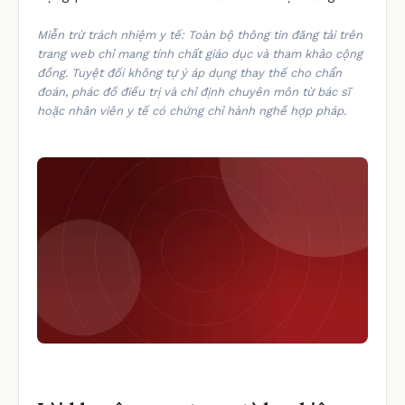
Miễn trừ trách nhiệm y tế: Toàn bộ thông tin đăng tải trên
trang web chỉ mang tính chất giáo dục và tham khảo cộng
đồng. Tuyệt đối không tự ý áp dụng thay thế cho chẩn
đoán, phác đồ điều trị và chỉ định chuyên môn từ bác sĩ
hoặc nhân viên y tế có chứng chỉ hành nghề hợp pháp.