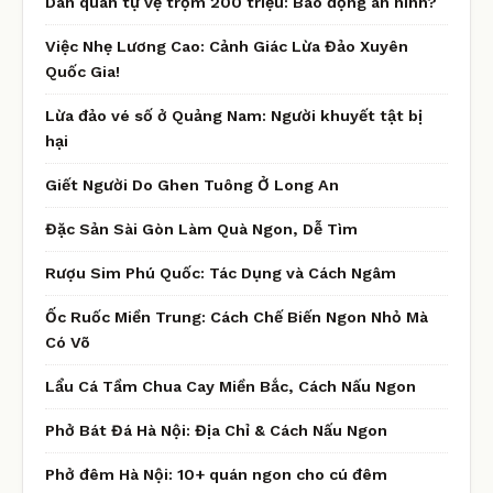
Dân quân tự vệ trộm 200 triệu: Báo động an ninh?
Việc Nhẹ Lương Cao: Cảnh Giác Lừa Đảo Xuyên
Quốc Gia!
Lừa đảo vé số ở Quảng Nam: Người khuyết tật bị
hại
Giết Người Do Ghen Tuông Ở Long An
Đặc Sản Sài Gòn Làm Quà Ngon, Dễ Tìm
Rượu Sim Phú Quốc: Tác Dụng và Cách Ngâm
Ốc Ruốc Miền Trung: Cách Chế Biến Ngon Nhỏ Mà
Có Võ
Lẩu Cá Tầm Chua Cay Miền Bắc, Cách Nấu Ngon
Phở Bát Đá Hà Nội: Địa Chỉ & Cách Nấu Ngon
Phở đêm Hà Nội: 10+ quán ngon cho cú đêm