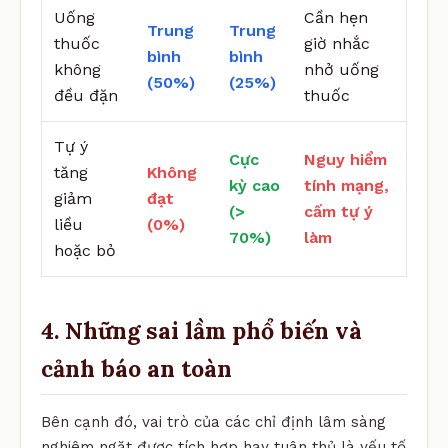
Uống
Cần hẹn
Trung
Trung
thuốc
giờ nhắc
bình
bình
không
nhở uống
(50%)
(25%)
đều đặn
thuốc
Tự ý
Cực
Nguy hiểm
tăng
Không
kỳ cao
tính mạng,
giảm
đạt
(>
cấm tự ý
liều
(0%)
70%)
làm
hoặc bỏ
4. Những sai lầm phổ biến và
cảnh báo an toàn
Bên cạnh đó, vai trò của các chỉ định lâm sàng
nghiêm ngặt được tích hợp hay tuân thủ là yếu tố