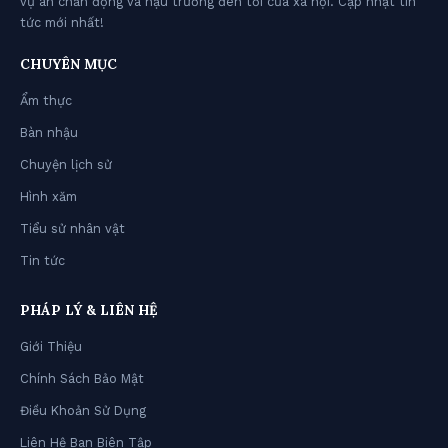
vụ án chấn động và hậu trường đen tối của xã hội. Cập nhật tin
tức mới nhất!
CHUYÊN MỤC
Ẩm thực
Bàn nhậu
Chuyện lịch sử
Hình xăm
Tiểu sử nhân vật
Tin tức
PHÁP LÝ & LIÊN HỆ
Giới Thiệu
Chính Sách Bảo Mật
Điều Khoản Sử Dụng
Liên Hệ Ban Biên Tập