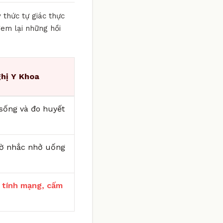
 thức tự giác thực
đem lại những hồi
hị Y Khoa
i sống và đo huyết
iờ nhắc nhở uống
 tính mạng, cấm