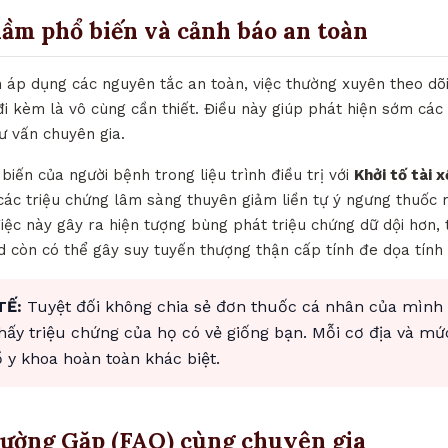
lầm phổ biến và cảnh báo an toàn
h áp dụng các nguyên tắc an toàn, việc thường xuyên theo dõi
i kèm là vô cùng cần thiết. Điều này giúp phát hiện sớm các
tư vấn chuyên gia.
biến của người bệnh trong liệu trình điều trị với
Khởi tố tài 
 các triệu chứng lâm sàng thuyên giảm liền tự ý ngưng thuố
 Việc này gây ra hiện tượng bùng phát triệu chứng dữ dội hơn, 
d còn có thể gây suy tuyến thượng thận cấp tính đe dọa tính
TẾ:
Tuyệt đối không chia sẻ đơn thuốc cá nhân của mình
thấy triệu chứng của họ có vẻ giống bạn. Mỗi cơ địa và mứ
y khoa hoàn toàn khác biệt.
hường Gặp (FAQ) cùng chuyên gia