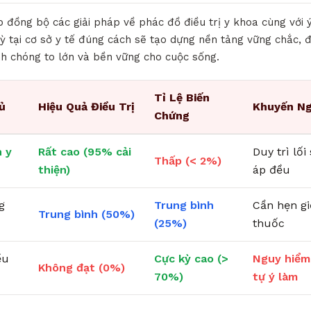
ợp đồng bộ các giải pháp về phác đồ điều trị y khoa cùng với ý
ỳ tại cơ sở y tế đúng cách sẽ tạo dựng nền tảng vững chắc, 
h chóng to lớn và bền vững cho cuộc sống.
Tỉ Lệ Biến
ủ
Hiệu Quả Điều Trị
Khuyến Ng
Chứng
 y
Rất cao (95% cải
Duy trì lố
Thấp (< 2%)
thiện)
áp đều
g
Trung bình
Cần hẹn g
Trung bình (50%)
(25%)
thuốc
ều
Cực kỳ cao (>
Nguy hiểm
Không đạt (0%)
70%)
tự ý làm