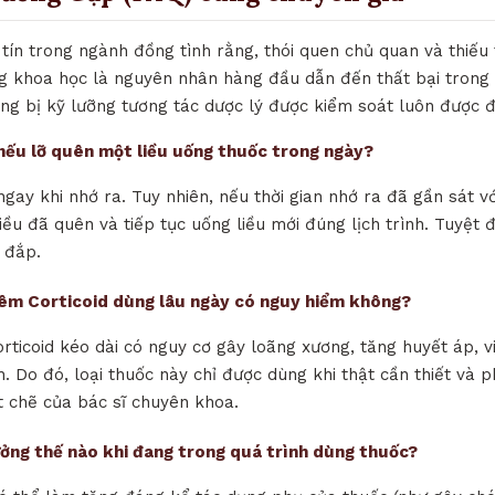
tín trong ngành đồng tình rằng, thói quen chủ quan và thiếu
g khoa học là nguyên nhân hàng đầu dẫn đến thất bại trong v
ang bị kỹ lưỡng tương tác dược lý được kiểm soát luôn được 
ì nếu lỡ quên một liều uống thuốc trong ngày?
ngay khi nhớ ra. Tuy nhiên, nếu thời gian nhớ ra đã gần sát vớ
iều đã quên và tiếp tục uống liều mới đúng lịch trình. Tuyệt 
 đắp.
iêm Corticoid dùng lâu ngày có nguy hiểm không?
orticoid kéo dài có nguy cơ gây loãng xương, tăng huyết áp, 
. Do đó, loại thuốc này chỉ được dùng khi thật cần thiết và p
t chẽ của bác sĩ chuyên khoa.
ưởng thế nào khi đang trong quá trình dùng thuốc?