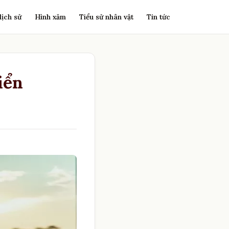
lịch sử
Hình xăm
Tiểu sử nhân vật
Tin tức
iển