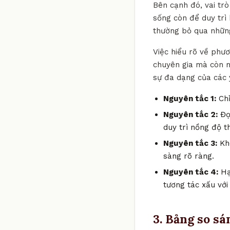
Bên cạnh đó, vai trò
sống còn để duy trì 
thường bỏ qua những
Việc hiểu rõ về phư
chuyên gia mà còn m
sự đa dạng của các y
Nguyên tắc 1:
Chỉ
Nguyên tắc 2:
Đọc
duy trì nồng độ t
Nguyên tắc 3:
Khô
sàng rõ ràng.
Nguyên tắc 4:
Hạ
tương tác xấu với
3. Bảng so sá