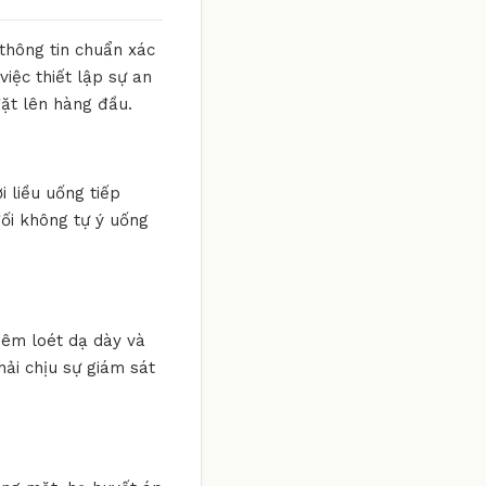
 thông tin chuẩn xác
iệc thiết lập sự an
đặt lên hàng đầu.
i liều uống tiếp
đối không tự ý uống
viêm loét dạ dày và
hải chịu sự giám sát