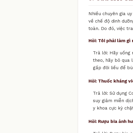
Nhiều chuyên gia uy 
về chế độ dinh dưỡn
toàn. Do đó, việc tr
Hỏi: Tôi phải làm g
Trả lời: Hãy uống 
theo, hãy bỏ qua l
gấp đôi liều để bù
Hỏi: Thuốc kháng v
Trả lời: Sử dụng C
suy giảm miễn dịch
y khoa cực kỳ chặ
Hỏi: Rượu bia ảnh h