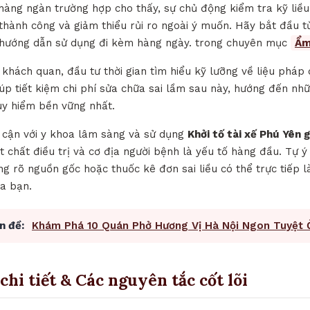
 hàng ngàn trường hợp cho thấy, sự chủ động kiểm tra kỹ liề
lệ thành công và giảm thiểu rủi ro ngoài ý muốn. Hãy bắt đầu từ
ờ hướng dẫn sử dụng đi kèm hàng ngày. trong chuyên mục
Ẩm
hách quan, đầu tư thời gian tìm hiểu kỹ lưỡng về liệu pháp d
úp tiết kiệm chi phí sửa chữa sai lầm sau này, hướng đến nhữ
uy hiểm bền vững nhất.
p cận với y khoa lâm sàng và sử dụng
Khởi tố tài xế Phú Yên g
t chất điều trị và cơ địa người bệnh là yếu tố hàng đầu. Tự 
 rõ nguồn gốc hoặc thuốc kê đơn sai liều có thể trực tiếp l
a bạn.
n đề:
Khám Phá 10 Quán Phở Hương Vị Hà Nội Ngon Tuyệt 
chi tiết & Các nguyên tắc cốt lõi