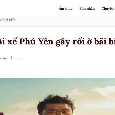
Ẩm thực
Bàn nhậu
Chuyện 
 ở bãi biển
ài xế Phú Yên gây rối ở bãi b
ên mục Ẩm thực