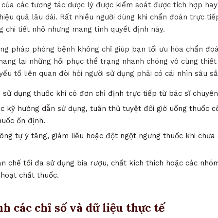
 của các tương tác dược lý được kiểm soát được tích hợp hay
hiệu quả lâu dài. Rất nhiều người dùng khi chẩn đoán trực ti
 chi tiết nhỏ nhưng mang tính quyết định này.
ơng pháp phòng bệnh không chỉ giúp bạn tối ưu hóa chẩn đoá
ang lại những hồi phục thể trạng nhanh chóng vô cùng thiết 
ếu tố liên quan đòi hỏi người sử dụng phải có cái nhìn sâu s
 sử dụng thuốc khi có đơn chỉ định trực tiếp từ bác sĩ chuyê
 kỹ hướng dẫn sử dụng, tuân thủ tuyệt đối giờ uống thuốc c
huốc ổn định.
ng tự ý tăng, giảm liều hoặc đột ngột ngưng thuốc khi chưa 
n chế tối đa sử dụng bia rượu, chất kích thích hoặc các nh
 hoạt chất thuốc.
nh các chỉ số và dữ liệu thực tế