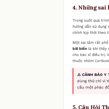
4. Những sai 
Trong suốt quá trìn
hướng dẫn sử dụng đ
chỉnh kịp thời theo 
Một sai lầm rất phổ 
bãi biển
là khi thấy
cho bác sĩ điều trị.
thuốc nhóm Corticoi
⚠️ CẢNH BÁO Y 
dùng thử chỉ vì 
cầu một phác đồ 
5. Câu Hỏi T