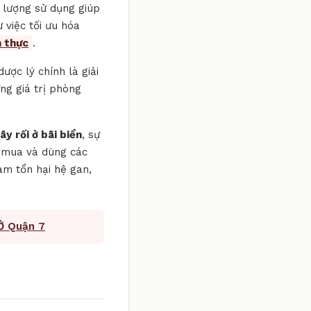
u lượng sử dụng giúp
 việc tối ưu hóa
 thực
.
ược lý chính là giải
ng giá trị phòng
ây rối ở bãi biển
, sự
ý mua và dùng các
àm tổn hại hệ gan,
Ở Quận 7