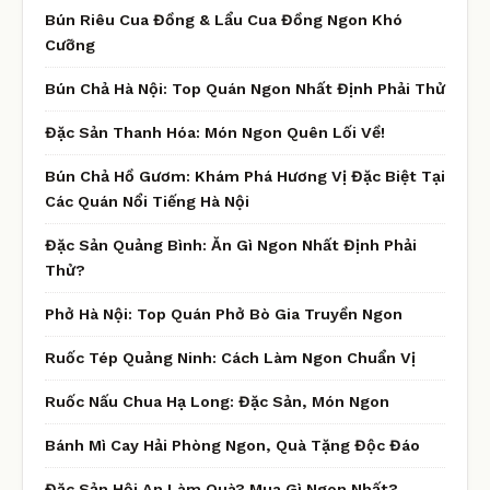
Bún Riêu Cua Đồng & Lẩu Cua Đồng Ngon Khó
Cưỡng
Bún Chả Hà Nội: Top Quán Ngon Nhất Định Phải Thử
Đặc Sản Thanh Hóa: Món Ngon Quên Lối Về!
Bún Chả Hồ Gươm: Khám Phá Hương Vị Đặc Biệt Tại
Các Quán Nổi Tiếng Hà Nội
Đặc Sản Quảng Bình: Ăn Gì Ngon Nhất Định Phải
Thử?
Phở Hà Nội: Top Quán Phở Bò Gia Truyền Ngon
Ruốc Tép Quảng Ninh: Cách Làm Ngon Chuẩn Vị
Ruốc Nấu Chua Hạ Long: Đặc Sản, Món Ngon
Bánh Mì Cay Hải Phòng Ngon, Quà Tặng Độc Đáo
Đặc Sản Hội An Làm Quà? Mua Gì Ngon Nhất?