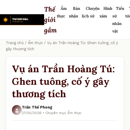
Thế
Ẩm
Bàn
Chuyện
Hình
Tiểu
thực
nhậu
lịch sử
xăm
sử
tứ
giới
nhân
gầm
vật
Trang chủ
/
Ẩm thực
/ Vụ án Trần Hoàng Tú: Ghen tuông, cố ý
gây thương tích
Vụ án Trần Hoàng Tú:
Ghen tuông, cố ý gây
thương tích
Trần Thế Phong
27/05/2026 • Chuyên mục Ẩm thực