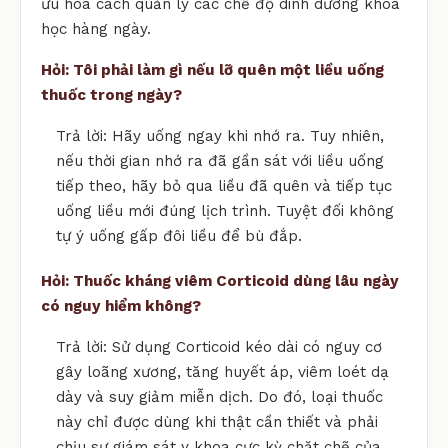
ưu hóa cách quản lý các chế độ dinh dưỡng khoa
học hàng ngày.
Hỏi: Tôi phải làm gì nếu lỡ quên một liều uống
thuốc trong ngày?
Trả lời: Hãy uống ngay khi nhớ ra. Tuy nhiên,
nếu thời gian nhớ ra đã gần sát với liều uống
tiếp theo, hãy bỏ qua liều đã quên và tiếp tục
uống liều mới đúng lịch trình. Tuyệt đối không
tự ý uống gấp đôi liều để bù đắp.
Hỏi: Thuốc kháng viêm Corticoid dùng lâu ngày
có nguy hiểm không?
Trả lời: Sử dụng Corticoid kéo dài có nguy cơ
gây loãng xương, tăng huyết áp, viêm loét dạ
dày và suy giảm miễn dịch. Do đó, loại thuốc
này chỉ được dùng khi thật cần thiết và phải
chịu sự giám sát y khoa cực kỳ chặt chẽ của