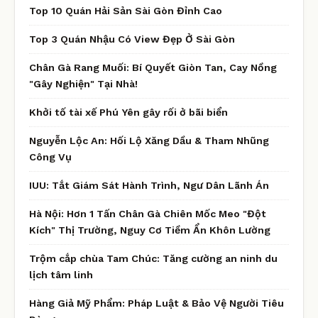
Top 10 Quán Hải Sản Sài Gòn Đỉnh Cao
Top 3 Quán Nhậu Có View Đẹp Ở Sài Gòn
Chân Gà Rang Muối: Bí Quyết Giòn Tan, Cay Nồng
"Gây Nghiện" Tại Nhà!
Khởi tố tài xế Phú Yên gây rối ở bãi biển
Nguyễn Lộc An: Hối Lộ Xăng Dầu & Tham Nhũng
Công Vụ
IUU: Tắt Giám Sát Hành Trình, Ngư Dân Lãnh Án
Hà Nội: Hơn 1 Tấn Chân Gà Chiên Mốc Meo "Đột
Kích" Thị Trường, Nguy Cơ Tiềm Ẩn Khôn Lường
Trộm cắp chùa Tam Chúc: Tăng cường an ninh du
lịch tâm linh
Hàng Giả Mỹ Phẩm: Pháp Luật & Bảo Vệ Người Tiêu