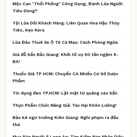
Mộc Can "Thổi Phồng" Công Dụng, Đánh Lừa Người
Tiêu Dùng?
Tội Lừa Dối Khách Hàng: Liên Quan Hoa Hậu Thùy
Tiên, Kẹo Kera
Lừa Đảo Thuê Xe Ô Tô Cà Mau: Cách Phòng Ngừa
Giá đỗ bẩn Bắc Giang: Khởi tố vụ 60 tấn ngậm 6-
BA!
Thuốc Giả TP HCM: Chuyển CA Nhiều Cơ Sở Dược
Phẩm
Tín dụng đen TP.HCM: Lật mặt từ quảng cáo bẩn
Thực Phẩm Chức Năng Giả: Tác Hại Khôn Lường!
Bảo kê ngư trường Kiên Giang: Nghi phạm ra đầu
thú
Mua Bán Người ở Long An: Tìm Kiếm Nạn Nhân Diệu