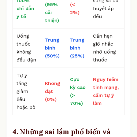
100%
sống và đo
(95%
(<
chỉ dẫn
huyết áp
cải
2%)
y tế
đều
thiện)
Uống
Cần hẹn
Trung
Trung
thuốc
giờ nhắc
bình
bình
không
nhở uống
(50%)
(25%)
đều đặn
thuốc
Tự ý
Cực
Nguy hiểm
tăng
Không
kỳ cao
tính mạng,
giảm
đạt
(>
cấm tự ý
liều
(0%)
70%)
làm
hoặc bỏ
4. Những sai lầm phổ biến và