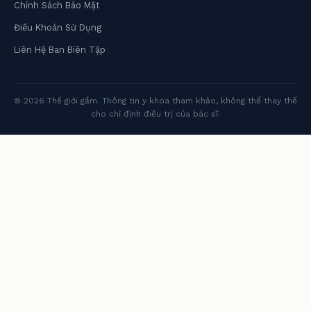
Chính Sách Bảo Mật
Điều Khoản Sử Dụng
Liên Hệ Ban Biên Tập
© 2026 Thế giới gầm. Thông tin y khoa tham khảo, không thể thay thế
cho chỉ định điều trị của bác sĩ.