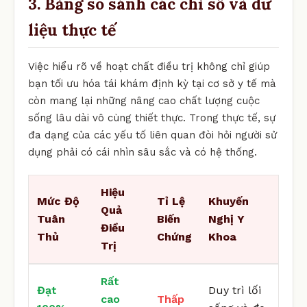
3. Bảng so sánh các chỉ số và dữ
liệu thực tế
Việc hiểu rõ về hoạt chất điều trị không chỉ giúp
bạn tối ưu hóa tái khám định kỳ tại cơ sở y tế mà
còn mang lại những nâng cao chất lượng cuộc
sống lâu dài vô cùng thiết thực. Trong thực tế, sự
đa dạng của các yếu tố liên quan đòi hỏi người sử
dụng phải có cái nhìn sâu sắc và có hệ thống.
Hiệu
Mức Độ
Tỉ Lệ
Khuyến
Quả
Tuân
Biến
Nghị Y
Điều
Thủ
Chứng
Khoa
Trị
Rất
Đạt
Duy trì lối
cao
Thấp