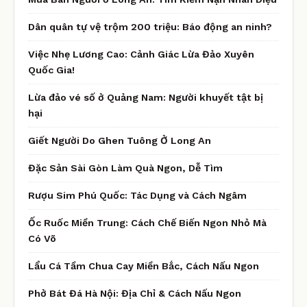
Dân quân tự vệ trộm 200 triệu: Báo động an ninh?
Việc Nhẹ Lương Cao: Cảnh Giác Lừa Đảo Xuyên
Quốc Gia!
Lừa đảo vé số ở Quảng Nam: Người khuyết tật bị
hại
Giết Người Do Ghen Tuông Ở Long An
Đặc Sản Sài Gòn Làm Quà Ngon, Dễ Tìm
Rượu Sim Phú Quốc: Tác Dụng và Cách Ngâm
Ốc Ruốc Miền Trung: Cách Chế Biến Ngon Nhỏ Mà
Có Võ
Lẩu Cá Tầm Chua Cay Miền Bắc, Cách Nấu Ngon
Phở Bát Đá Hà Nội: Địa Chỉ & Cách Nấu Ngon