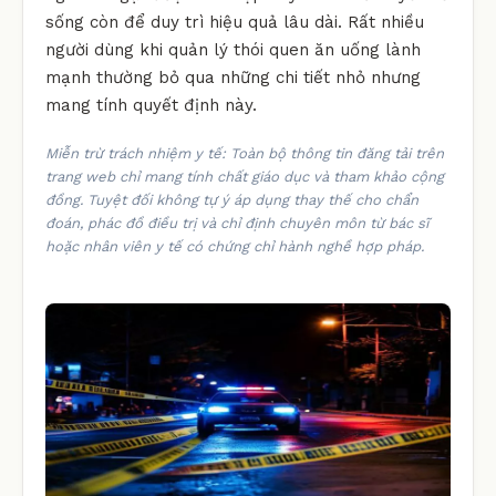
sống còn để duy trì hiệu quả lâu dài. Rất nhiều
người dùng khi quản lý thói quen ăn uống lành
mạnh thường bỏ qua những chi tiết nhỏ nhưng
mang tính quyết định này.
Miễn trừ trách nhiệm y tế: Toàn bộ thông tin đăng tải trên
trang web chỉ mang tính chất giáo dục và tham khảo cộng
đồng. Tuyệt đối không tự ý áp dụng thay thế cho chẩn
đoán, phác đồ điều trị và chỉ định chuyên môn từ bác sĩ
hoặc nhân viên y tế có chứng chỉ hành nghề hợp pháp.