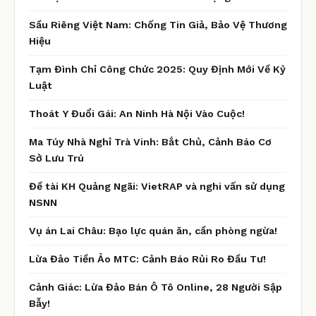
Sầu Riêng Việt Nam: Chống Tin Giả, Bảo Vệ Thương
Hiệu
Tạm Đình Chỉ Công Chức 2025: Quy Định Mới Về Kỷ
Luật
Thoát Y Đuổi Gái: An Ninh Hà Nội Vào Cuộc!
Ma Túy Nhà Nghỉ Trà Vinh: Bắt Chủ, Cảnh Báo Cơ
Sở Lưu Trú
Đề tài KH Quảng Ngãi: VietRAP và nghi vấn sử dụng
NSNN
Vụ án Lai Châu: Bạo lực quán ăn, cần phòng ngừa!
Lừa Đảo Tiền Ảo MTC: Cảnh Báo Rủi Ro Đầu Tư!
Cảnh Giác: Lừa Đảo Bán Ô Tô Online, 28 Người Sập
Bẫy!