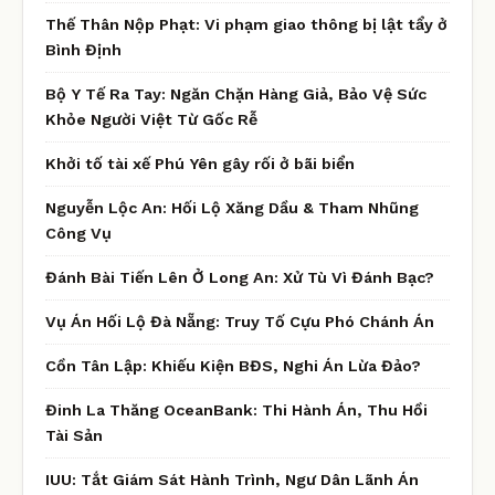
Thế Thân Nộp Phạt: Vi phạm giao thông bị lật tẩy ở
Bình Định
Bộ Y Tế Ra Tay: Ngăn Chặn Hàng Giả, Bảo Vệ Sức
Khỏe Người Việt Từ Gốc Rễ
Khởi tố tài xế Phú Yên gây rối ở bãi biển
Nguyễn Lộc An: Hối Lộ Xăng Dầu & Tham Nhũng
Công Vụ
Đánh Bài Tiến Lên Ở Long An: Xử Tù Vì Đánh Bạc?
Vụ Án Hối Lộ Đà Nẵng: Truy Tố Cựu Phó Chánh Án
Cồn Tân Lập: Khiếu Kiện BĐS, Nghi Án Lừa Đảo?
Đinh La Thăng OceanBank: Thi Hành Án, Thu Hồi
Tài Sản
IUU: Tắt Giám Sát Hành Trình, Ngư Dân Lãnh Án