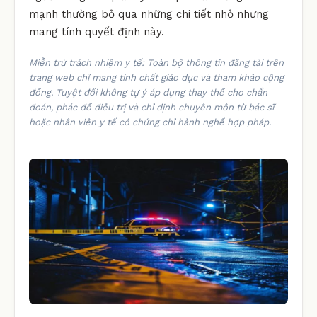
mạnh thường bỏ qua những chi tiết nhỏ nhưng
mang tính quyết định này.
Miễn trừ trách nhiệm y tế: Toàn bộ thông tin đăng tải trên
trang web chỉ mang tính chất giáo dục và tham khảo cộng
đồng. Tuyệt đối không tự ý áp dụng thay thế cho chẩn
đoán, phác đồ điều trị và chỉ định chuyên môn từ bác sĩ
hoặc nhân viên y tế có chứng chỉ hành nghề hợp pháp.