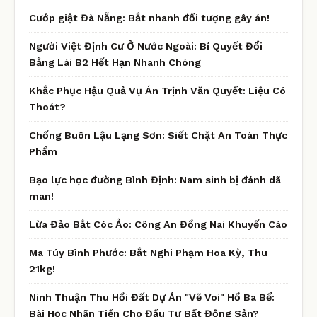
Cướp giật Đà Nẵng: Bắt nhanh đối tượng gây án!
Người Việt Định Cư Ở Nước Ngoài: Bí Quyết Đổi
Bằng Lái B2 Hết Hạn Nhanh Chóng
Khắc Phục Hậu Quả Vụ Án Trịnh Văn Quyết: Liệu Có
Thoát?
Chống Buôn Lậu Lạng Sơn: Siết Chặt An Toàn Thực
Phẩm
Bạo lực học đường Bình Định: Nam sinh bị đánh dã
man!
Lừa Đảo Bắt Cóc Ảo: Công An Đồng Nai Khuyến Cáo
Ma Túy Bình Phước: Bắt Nghi Phạm Hoa Kỳ, Thu
21kg!
Ninh Thuận Thu Hồi Đất Dự Án "Vẽ Voi" Hồ Ba Bể:
Bài Học Nhãn Tiền Cho Đầu Tư Bất Động Sản?