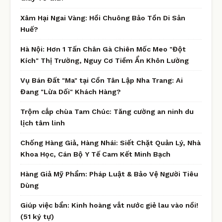
Xâm Hại Ngai Vàng: Hồi Chuông Bảo Tồn Di Sản
Huế?
Hà Nội: Hơn 1 Tấn Chân Gà Chiên Mốc Meo "Đột
Kích" Thị Trường, Nguy Cơ Tiềm Ẩn Khôn Lường
Vụ Bán Đất "Ma" tại Cồn Tân Lập Nha Trang: Ai
Đang "Lừa Dối" Khách Hàng?
Trộm cắp chùa Tam Chúc: Tăng cường an ninh du
lịch tâm linh
Chống Hàng Giả, Hàng Nhái: Siết Chặt Quản Lý, Nhà
Khoa Học, Cán Bộ Y Tế Cam Kết Minh Bạch
Hàng Giả Mỹ Phẩm: Pháp Luật & Bảo Vệ Người Tiêu
Dùng
Giúp việc bẩn: Kinh hoàng vắt nước giẻ lau vào nồi!
(51 ký tự)