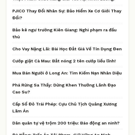
PJICO Thay Đổi Nhân Sự: Bảo Hiểm Xe Cơ Giới Thay
Đổi?
Bảo kê ngư trường Kiên Giang: Nghi phạm ra đầu
thú
Cho Vay Nặng Lãi: Bài Học Đắt Giá Về Tín Dụng Đen
Cướp giật Cà Mau: Bắt nóng 2 tên cướp liều lĩnh!
Mua Bán Người ở Long An: Tìm Kiếm Nạn Nhân Diệu
Phá Rừng Sa Thầy: Dừng Khen Thưởng Lãnh Đạo
Cao Su?
Cấp Sổ Đỏ Trái Phép: Cựu Chủ Tịch Quảng Xương
Lãm Án
Dân quân tự vệ trộm 200 triệu: Báo động an ninh?
Đà Nẵng: Trấn Áp Tội Phạm, Giữ Vững An Ninh