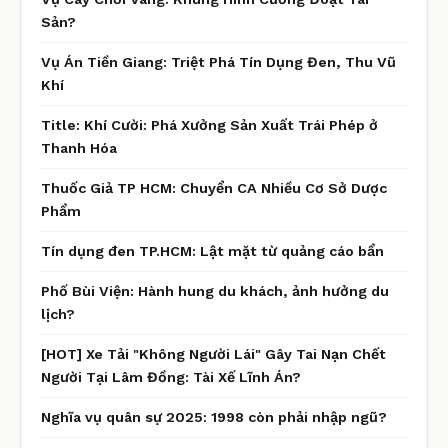
Sản?
Vụ Án Tiền Giang: Triệt Phá Tín Dụng Đen, Thu Vũ
Khí
Title: Khí Cười: Phá Xưởng Sản Xuất Trái Phép ở
Thanh Hóa
Thuốc Giả TP HCM: Chuyển CA Nhiều Cơ Sở Dược
Phẩm
Tín dụng đen TP.HCM: Lật mặt từ quảng cáo bẩn
Phố Bùi Viện: Hành hung du khách, ảnh hưởng du
lịch?
[HOT] Xe Tải "Không Người Lái" Gây Tai Nạn Chết
Người Tại Lâm Đồng: Tài Xế Lĩnh Án?
Nghĩa vụ quân sự 2025: 1998 còn phải nhập ngũ?