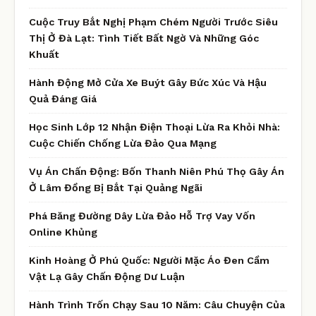
Cuộc Truy Bắt Nghị Phạm Chém Người Trước Siêu
Thị Ở Đà Lạt: Tình Tiết Bất Ngờ Và Những Góc
Khuất
Hành Động Mở Cửa Xe Buýt Gây Bức Xúc Và Hậu
Quả Đáng Giá
Học Sinh Lớp 12 Nhận Điện Thoại Lừa Ra Khỏi Nhà:
Cuộc Chiến Chống Lừa Đảo Qua Mạng
Vụ Án Chấn Động: Bốn Thanh Niên Phú Thọ Gây Án
Ở Lâm Đồng Bị Bắt Tại Quảng Ngãi
Phá Băng Đường Dây Lừa Đảo Hỗ Trợ Vay Vốn
Online Khủng
Kinh Hoàng Ở Phú Quốc: Người Mặc Áo Đen Cầm
Vật Lạ Gây Chấn Động Dư Luận
Hành Trình Trốn Chạy Sau 10 Năm: Câu Chuyện Của