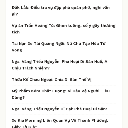
Đắk Lắk: Điều tra vụ đập phá quán phở, nghi vấn
gì?
Vụ án Trần Hoàng Tú: Ghen tuông, cố ý gây thương
tích
Tai Nạn Xe Tải Quảng Ngãi: Nữ Chủ Tạp Hóa Tử
Vong
Ngai Vàng Triều Nguyễn: Phá Hoại Di Sản Huế, Ai
Chịu Trách Nhiệm?
Thừa Kế Cháu Ngoại: Chia Di Sản Thế Vị
Mỹ Phẩm Kém Chất Lượng: Ai Bảo Vệ Người Tiêu
Dùng?
Ngai Vàng Triều Nguyễn Bị Hại: Phá Hoại Di Sản!
Xe Kia Morning Liên Quan Vụ Võ Thành Phương,
Giấy Tờ Giả?