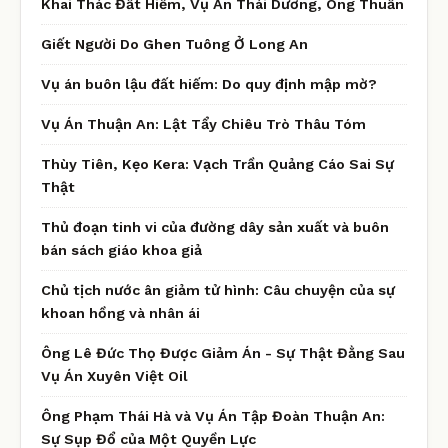
Khai Thác Đất Hiếm, Vụ Án Thái Dương, Ông Thuấn
Giết Người Do Ghen Tuông Ở Long An
Vụ án buôn lậu đất hiếm: Do quy định mập mờ?
Vụ Án Thuận An: Lật Tẩy Chiêu Trò Thâu Tóm
Thùy Tiên, Kẹo Kera: Vạch Trần Quảng Cáo Sai Sự
Thật
Thủ đoạn tinh vi của đường dây sản xuất và buôn
bán sách giáo khoa giả
Chủ tịch nước ân giảm tử hình: Câu chuyện của sự
khoan hồng và nhân ái
Ông Lê Đức Thọ Được Giảm Án - Sự Thật Đằng Sau
Vụ Án Xuyên Việt Oil
Ông Phạm Thái Hà và Vụ Án Tập Đoàn Thuận An:
Sự Sụp Đổ của Một Quyền Lực