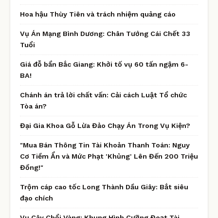
Hoa hậu Thùy Tiên và trách nhiệm quảng cáo
Vụ Án Mạng Bình Dương: Chân Tướng Cái Chết 33
Tuổi
Giá đỗ bẩn Bắc Giang: Khởi tố vụ 60 tấn ngậm 6-
BA!
Chánh án trả lời chất vấn: Cải cách Luật Tổ chức
Tòa án?
Đại Gia Khoa Gỗ Lừa Đảo Chạy Án Trong Vụ Kiện?
"Mua Bán Thông Tin Tài Khoản Thanh Toán: Nguy
Cơ Tiềm Ẩn và Mức Phạt 'Khủng' Lên Đến 200 Triệu
Đồng!"
Trộm cáp cao tốc Long Thành Dầu Giây: Bắt siêu
đạo chích
Vụ Cây Chổi Vàng: Khung Hình Cưỡng Đoạt Tài