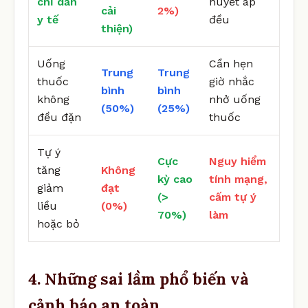
chỉ dẫn
huyết áp
cải
2%)
y tế
đều
thiện)
Uống
Cần hẹn
Trung
Trung
thuốc
giờ nhắc
bình
bình
không
nhở uống
(50%)
(25%)
đều đặn
thuốc
Tự ý
Cực
Nguy hiểm
tăng
Không
kỳ cao
tính mạng,
giảm
đạt
(>
cấm tự ý
liều
(0%)
70%)
làm
hoặc bỏ
4. Những sai lầm phổ biến và
cảnh báo an toàn