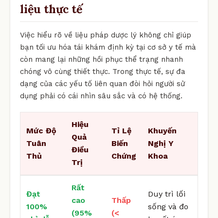
liệu thực tế
Việc hiểu rõ về liệu pháp dược lý không chỉ giúp
bạn tối ưu hóa tái khám định kỳ tại cơ sở y tế mà
còn mang lại những hồi phục thể trạng nhanh
chóng vô cùng thiết thực. Trong thực tế, sự đa
dạng của các yếu tố liên quan đòi hỏi người sử
dụng phải có cái nhìn sâu sắc và có hệ thống.
Hiệu
Mức Độ
Tỉ Lệ
Khuyến
Quả
Tuân
Biến
Nghị Y
Điều
Thủ
Chứng
Khoa
Trị
Rất
Đạt
Duy trì lối
cao
Thấp
100%
sống và đo
(95%
(<