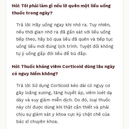
Hỏi: Tôi phải làm gì nếu lỡ quên một liều uống
thuốc trong ngày?
Trả lời: Hãy uống ngay khi nhớ ra. Tuy nhiên,
nếu thời gian nhớ ra đã gần sát với liều uống
tiếp theo, hãy bỏ qua liều đã quên và tiếp tục
uống liều mới đúng lịch trình. Tuyệt đối không
tự ý uống gấp đôi liều để bù đắp.
Hỏi: Thuốc kháng viêm Corticoid dùng lâu ngày
có nguy hiểm không?
Trả lời: Sử dụng Corticoid kéo dài có nguy cơ
gây loãng xương, tăng huyết áp, viêm loét dạ
dày và suy giảm miễn dịch. Do đó, loại thuốc
này chỉ được dùng khi thật cần thiết và phải
chịu sự giám sát y khoa cực kỳ chặt chẽ của
bác sĩ chuyên khoa.