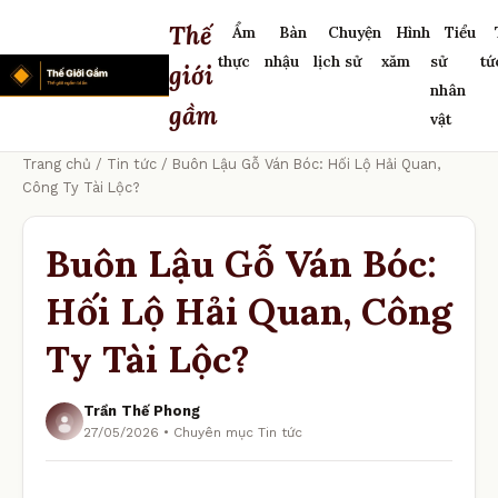
Thế
Ẩm
Bàn
Chuyện
Hình
Tiểu
thực
nhậu
lịch sử
xăm
sử
tứ
giới
nhân
gầm
vật
Trang chủ
/
Tin tức
/ Buôn Lậu Gỗ Ván Bóc: Hối Lộ Hải Quan,
Công Ty Tài Lộc?
Buôn Lậu Gỗ Ván Bóc:
Hối Lộ Hải Quan, Công
Ty Tài Lộc?
Trần Thế Phong
27/05/2026 • Chuyên mục Tin tức