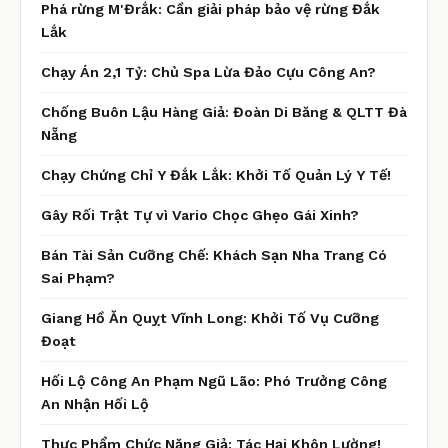
Phá rừng M'Đrắk: Cần giải pháp bảo vệ rừng Đắk
Lắk
Chạy Án 2,1 Tỷ: Chủ Spa Lừa Đảo Cựu Công An?
Chống Buôn Lậu Hàng Giả: Đoàn Di Băng & QLTT Đà
Nẵng
Chạy Chứng Chỉ Y Đắk Lắk: Khởi Tố Quản Lý Y Tế!
Gây Rối Trật Tự vì Vario Chọc Ghẹo Gái Xinh?
Bán Tài Sản Cưỡng Chế: Khách Sạn Nha Trang Có
Sai Phạm?
Giang Hồ Ăn Quỵt Vĩnh Long: Khởi Tố Vụ Cưỡng
Đoạt
Hối Lộ Công An Phạm Ngũ Lão: Phó Trưởng Công
An Nhận Hối Lộ
Thực Phẩm Chức Năng Giả: Tác Hại Khôn Lường!