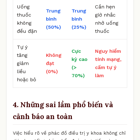
Uống
Cần hẹn
Trung
Trung
thuốc
giờ nhắc
bình
bình
không
nhở uống
(50%)
(25%)
đều đặn
thuốc
Tự ý
Cực
Nguy hiểm
tăng
Không
kỳ cao
tính mạng,
giảm
đạt
(>
cấm tự ý
liều
(0%)
70%)
làm
hoặc bỏ
4. Những sai lầm phổ biến và
cảnh báo an toàn
Việc hiểu rõ về phác đồ điều trị y khoa không chỉ