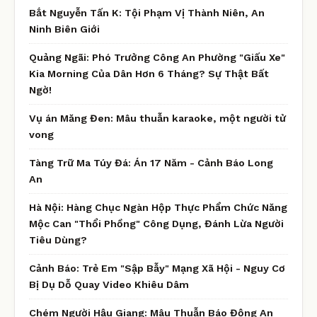
Bắt Nguyễn Tấn K: Tội Phạm Vị Thành Niên, An
Ninh Biên Giới
Quảng Ngãi: Phó Trưởng Công An Phường "Giấu Xe"
Kia Morning Của Dân Hơn 6 Tháng? Sự Thật Bất
Ngờ!
Vụ án Măng Đen: Mâu thuẫn karaoke, một người tử
vong
Tàng Trữ Ma Túy Đá: Án 17 Năm - Cảnh Báo Long
An
Hà Nội: Hàng Chục Ngàn Hộp Thực Phẩm Chức Năng
Mộc Can "Thổi Phồng" Công Dụng, Đánh Lừa Người
Tiêu Dùng?
Cảnh Báo: Trẻ Em "Sập Bẫy" Mạng Xã Hội - Nguy Cơ
Bị Dụ Dỗ Quay Video Khiêu Dâm
Chém Người Hậu Giang: Mâu Thuẫn Báo Động An