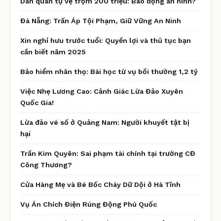
Dân quân tự vệ trộm 200 triệu: Báo động an ninh?
Đà Nẵng: Trấn Áp Tội Phạm, Giữ Vững An Ninh
Xin nghỉ hưu trước tuổi: Quyền lợi và thủ tục bạn
cần biết năm 2025
Bảo hiểm nhân thọ: Bài học từ vụ bồi thường 1,2 tỷ
Việc Nhẹ Lương Cao: Cảnh Giác Lừa Đảo Xuyên
Quốc Gia!
Lừa đảo vé số ở Quảng Nam: Người khuyết tật bị
hại
Trần Kim Quyên: Sai phạm tài chính tại trường CĐ
Công Thương?
Cửa Hàng Mẹ và Bé Bốc Cháy Dữ Dội ở Hà Tĩnh
Vụ Án Chích Điện Rúng Động Phú Quốc