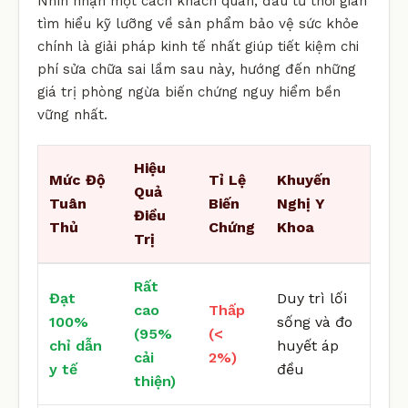
Nhìn nhận một cách khách quan, đầu tư thời gian
tìm hiểu kỹ lưỡng về sản phẩm bảo vệ sức khỏe
chính là giải pháp kinh tế nhất giúp tiết kiệm chi
phí sửa chữa sai lầm sau này, hướng đến những
giá trị phòng ngừa biến chứng nguy hiểm bền
vững nhất.
Hiệu
Mức Độ
Tỉ Lệ
Khuyến
Quả
Tuân
Biến
Nghị Y
Điều
Thủ
Chứng
Khoa
Trị
Rất
Đạt
Duy trì lối
cao
Thấp
100%
sống và đo
(95%
(<
chỉ dẫn
huyết áp
cải
2%)
y tế
đều
thiện)