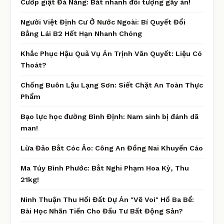
Cướp giật Đà Nẵng: Bắt nhanh đối tượng gây án!
Người Việt Định Cư Ở Nước Ngoài: Bí Quyết Đổi
Bằng Lái B2 Hết Hạn Nhanh Chóng
Khắc Phục Hậu Quả Vụ Án Trịnh Văn Quyết: Liệu Có
Thoát?
Chống Buôn Lậu Lạng Sơn: Siết Chặt An Toàn Thực
Phẩm
Bạo lực học đường Bình Định: Nam sinh bị đánh dã
man!
Lừa Đảo Bắt Cóc Ảo: Công An Đồng Nai Khuyến Cáo
Ma Túy Bình Phước: Bắt Nghi Phạm Hoa Kỳ, Thu
21kg!
Ninh Thuận Thu Hồi Đất Dự Án "Vẽ Voi" Hồ Ba Bể:
Bài Học Nhãn Tiền Cho Đầu Tư Bất Động Sản?