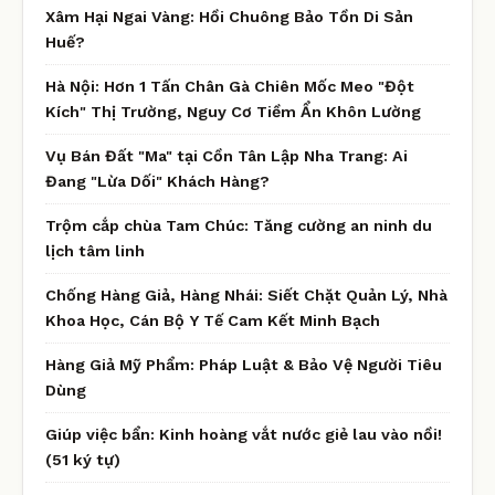
Xâm Hại Ngai Vàng: Hồi Chuông Bảo Tồn Di Sản
Huế?
Hà Nội: Hơn 1 Tấn Chân Gà Chiên Mốc Meo "Đột
Kích" Thị Trường, Nguy Cơ Tiềm Ẩn Khôn Lường
Vụ Bán Đất "Ma" tại Cồn Tân Lập Nha Trang: Ai
Đang "Lừa Dối" Khách Hàng?
Trộm cắp chùa Tam Chúc: Tăng cường an ninh du
lịch tâm linh
Chống Hàng Giả, Hàng Nhái: Siết Chặt Quản Lý, Nhà
Khoa Học, Cán Bộ Y Tế Cam Kết Minh Bạch
Hàng Giả Mỹ Phẩm: Pháp Luật & Bảo Vệ Người Tiêu
Dùng
Giúp việc bẩn: Kinh hoàng vắt nước giẻ lau vào nồi!
(51 ký tự)