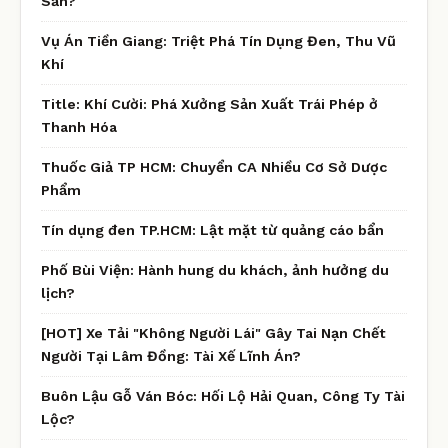
Sản?
Vụ Án Tiền Giang: Triệt Phá Tín Dụng Đen, Thu Vũ
Khí
Title: Khí Cười: Phá Xưởng Sản Xuất Trái Phép ở
Thanh Hóa
Thuốc Giả TP HCM: Chuyển CA Nhiều Cơ Sở Dược
Phẩm
Tín dụng đen TP.HCM: Lật mặt từ quảng cáo bẩn
Phố Bùi Viện: Hành hung du khách, ảnh hưởng du
lịch?
[HOT] Xe Tải "Không Người Lái" Gây Tai Nạn Chết
Người Tại Lâm Đồng: Tài Xế Lĩnh Án?
Buôn Lậu Gỗ Ván Bóc: Hối Lộ Hải Quan, Công Ty Tài
Lộc?