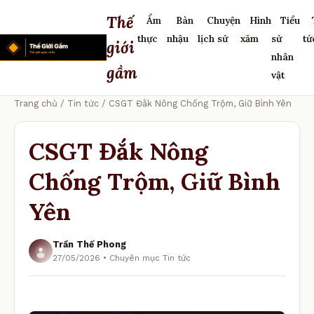
Thế
Ẩm
Bàn
Chuyện
Hình
Tiểu
thực
nhậu
lịch sử
xăm
sử
tứ
giới
nhân
gầm
vật
Trang chủ
/
Tin tức
/ CSGT Đắk Nông Chống Trộm, Giữ Bình Yên
CSGT Đắk Nông
Chống Trộm, Giữ Bình
Yên
Trần Thế Phong
27/05/2026 • Chuyên mục Tin tức