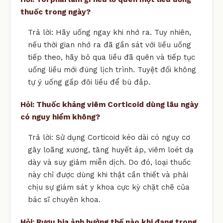
thuốc trong ngày?
Trả lời: Hãy uống ngay khi nhớ ra. Tuy nhiên,
nếu thời gian nhớ ra đã gần sát với liều uống
tiếp theo, hãy bỏ qua liều đã quên và tiếp tục
uống liều mới đúng lịch trình. Tuyệt đối không
tự ý uống gấp đôi liều để bù đắp.
Hỏi: Thuốc kháng viêm Corticoid dùng lâu ngày
có nguy hiểm không?
Trả lời: Sử dụng Corticoid kéo dài có nguy cơ
gây loãng xương, tăng huyết áp, viêm loét dạ
dày và suy giảm miễn dịch. Do đó, loại thuốc
này chỉ được dùng khi thật cần thiết và phải
chịu sự giám sát y khoa cực kỳ chặt chẽ của
bác sĩ chuyên khoa.
Hỏi: Rượu bia ảnh hưởng thế nào khi đang trong