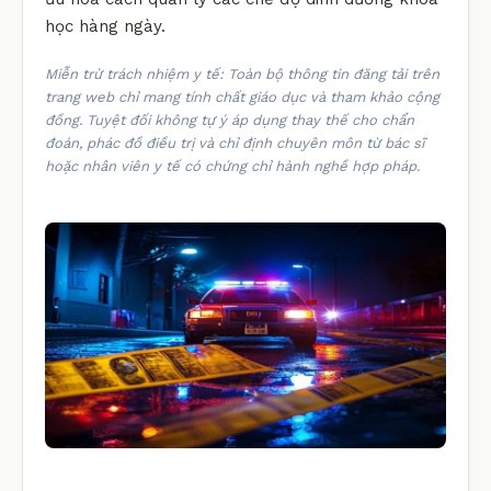
học hàng ngày.
Miễn trừ trách nhiệm y tế: Toàn bộ thông tin đăng tải trên
trang web chỉ mang tính chất giáo dục và tham khảo cộng
đồng. Tuyệt đối không tự ý áp dụng thay thế cho chẩn
đoán, phác đồ điều trị và chỉ định chuyên môn từ bác sĩ
hoặc nhân viên y tế có chứng chỉ hành nghề hợp pháp.