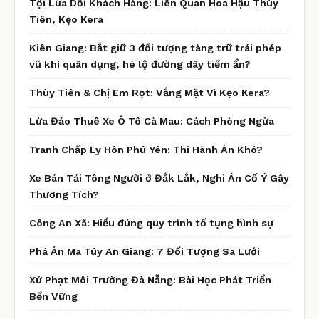
Tội Lừa Dối Khách Hàng: Liên Quan Hoa Hậu Thùy
Tiên, Kẹo Kera
Kiên Giang: Bắt giữ 3 đối tượng tàng trữ trái phép
vũ khí quân dụng, hé lộ đường dây tiềm ẩn?
Thùy Tiên & Chị Em Rọt: Vắng Mặt Vì Kẹo Kera?
Lừa Đảo Thuê Xe Ô Tô Cà Mau: Cách Phòng Ngừa
Tranh Chấp Ly Hôn Phú Yên: Thi Hành Án Khó?
Xe Bán Tải Tông Người ở Đắk Lắk, Nghi Án Cố Ý Gây
Thương Tích?
Công An Xã: Hiểu đúng quy trình tố tụng hình sự
Phá Án Ma Túy An Giang: 7 Đối Tượng Sa Lưới
Xử Phạt Môi Trường Đà Nẵng: Bài Học Phát Triển
Bền Vững