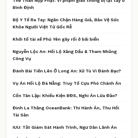
Thế Thân Nộp Phạt: Vi phạm giao thông bị lật tẩy ở
Bình Định
Bộ Y Tế Ra Tay: Ngăn Chặn Hàng Giả, Bảo Vệ Sức
Khỏe Người Việt Từ Gốc Rễ
Khởi tố tài xế Phú Yên gây rối ở bãi biển
Nguyễn Lộc An: Hối Lộ Xăng Dầu & Tham Nhũng
Công Vụ
Đánh Bài Tiến Lên Ở Long An: Xử Tù Vì Đánh Bạc?
Vụ Án Hối Lộ Đà Nẵng: Truy Tố Cựu Phó Chánh Án
Cồn Tân Lập: Khiếu Kiện BĐS, Nghi Án Lừa Đảo?
Đinh La Thăng OceanBank: Thi Hành Án, Thu Hồi
Tài Sản
IUU: Tắt Giám Sát Hành Trình, Ngư Dân Lãnh Án