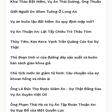
Khai Thác Đất Hiếm, Vụ Án Thái Dương, Ông Thuấn
Giết Người Do Ghen Tuông Ở Long An
Vụ án buôn lậu đất hiếm: Do quy định mập mờ?
Vụ Án Thuận An: Lật Tẩy Chiêu Trò Thâu Tóm
Thùy Tiên, Kẹo Kera: Vạch Trần Quảng Cáo Sai Sự
Thật
Thủ đoạn tinh vi của đường dây sản xuất và buôn
bán sách giáo khoa giả
Chủ tịch nước ân giảm tử hình: Câu chuyện của sự
khoan hồng và nhân ái
Ông Lê Đức Thọ Được Giảm Án - Sự Thật Đằng Sau
Vụ Án Xuyên Việt Oil
Ông Phạm Thái Hà và Vụ Án Tập Đoàn Thuận An:
Sự Sụp Đổ của Một Quyền Lực