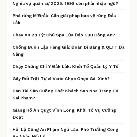
Nghĩa vụ quân sự 2025: 1998 còn phải nhập ngũ?
Phá rừng M'Đrắk: Cần giải pháp bảo vệ rừng Đắk
Lắk
Chạy Án 2,1 Tỷ: Chủ Spa Lừa Đảo Cựu Công An?
Chống Buôn Lậu Hàng Giả: Đoàn Di Băng & QLTT Đà
Nẵng
Chạy Chứng Chỉ Y Đắk Lắk: Khởi Tố Quản Lý Y Tế!
Gây Rối Trật Tự vì Vario Chọc Ghẹo Gái Xinh?
Bán Tài Sản Cưỡng Chế: Khách Sạn Nha Trang Có
Sai Phạm?
Giang Hồ Ăn Quỵt Vĩnh Long: Khởi Tố Vụ Cưỡng
Đoạt
Hối Lộ Công An Phạm Ngũ Lão: Phó Trưởng Công
An Nhận Hối Lộ