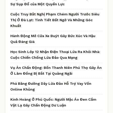
Sự Sụp Đổ của Một Quyền Lực
Cuộc Truy Bắt Nghị Phạm Chém Người Trước Siêu
Thị Ở Đà Lạt: Tình Tiết Bất Ngờ Và Những Góc
Khuất
Hành Động Mở Cửa Xe Buýt Gây Bức Xúc Và Hậu
Quả Đáng Giá
Học Sinh Lớp 12 Nhận Điện Thoại Lừa Ra Khỏi Nhà:
Cuộc Chiến Chống Lừa Đảo Qua Mạng
Vụ Án Chấn Động: Bốn Thanh Niên Phú Thọ Gây Án
Ở Lâm Đồng Bị Bắt Tại Quảng Ngãi
Phá Băng Đường Dây Lừa Đảo Hỗ Trợ Vay Vốn
Online Khủng
Kinh Hoàng Ở Phú Quốc: Người Mặc Áo Đen Cầm
Vật Lạ Gây Chấn Động Dư Luận