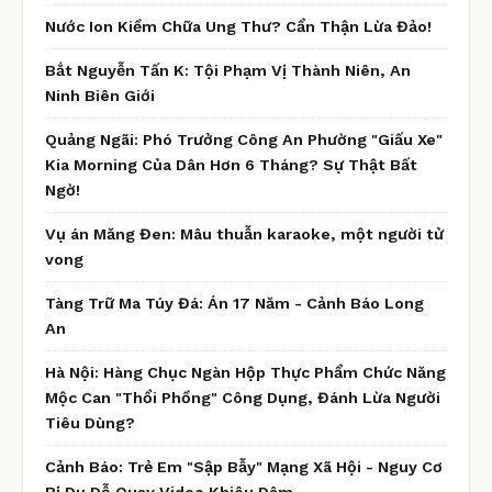
Nước Ion Kiềm Chữa Ung Thư? Cẩn Thận Lừa Đảo!
Bắt Nguyễn Tấn K: Tội Phạm Vị Thành Niên, An
Ninh Biên Giới
Quảng Ngãi: Phó Trưởng Công An Phường "Giấu Xe"
Kia Morning Của Dân Hơn 6 Tháng? Sự Thật Bất
Ngờ!
Vụ án Măng Đen: Mâu thuẫn karaoke, một người tử
vong
Tàng Trữ Ma Túy Đá: Án 17 Năm - Cảnh Báo Long
An
Hà Nội: Hàng Chục Ngàn Hộp Thực Phẩm Chức Năng
Mộc Can "Thổi Phồng" Công Dụng, Đánh Lừa Người
Tiêu Dùng?
Cảnh Báo: Trẻ Em "Sập Bẫy" Mạng Xã Hội - Nguy Cơ
Bị Dụ Dỗ Quay Video Khiêu Dâm