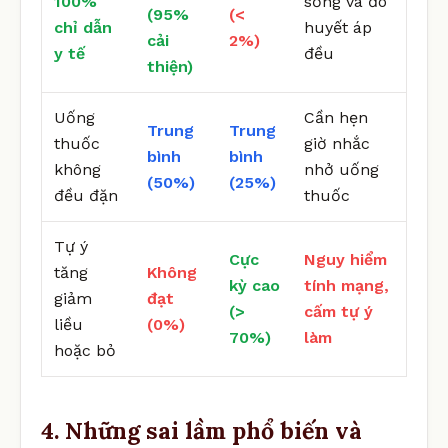
100%
sống và đo
(95%
(<
chỉ dẫn
huyết áp
cải
2%)
y tế
đều
thiện)
Uống
Cần hẹn
Trung
Trung
thuốc
giờ nhắc
bình
bình
không
nhở uống
(50%)
(25%)
đều đặn
thuốc
Tự ý
Cực
Nguy hiểm
tăng
Không
kỳ cao
tính mạng,
giảm
đạt
(>
cấm tự ý
liều
(0%)
70%)
làm
hoặc bỏ
4. Những sai lầm phổ biến và