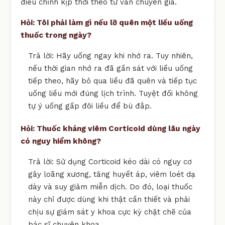
điều chỉnh kịp thời theo tư vấn chuyên gia.
Hỏi: Tôi phải làm gì nếu lỡ quên một liều uống
thuốc trong ngày?
Trả lời: Hãy uống ngay khi nhớ ra. Tuy nhiên,
nếu thời gian nhớ ra đã gần sát với liều uống
tiếp theo, hãy bỏ qua liều đã quên và tiếp tục
uống liều mới đúng lịch trình. Tuyệt đối không
tự ý uống gấp đôi liều để bù đắp.
Hỏi: Thuốc kháng viêm Corticoid dùng lâu ngày
có nguy hiểm không?
Trả lời: Sử dụng Corticoid kéo dài có nguy cơ
gây loãng xương, tăng huyết áp, viêm loét dạ
dày và suy giảm miễn dịch. Do đó, loại thuốc
này chỉ được dùng khi thật cần thiết và phải
chịu sự giám sát y khoa cực kỳ chặt chẽ của
bác sĩ chuyên khoa.