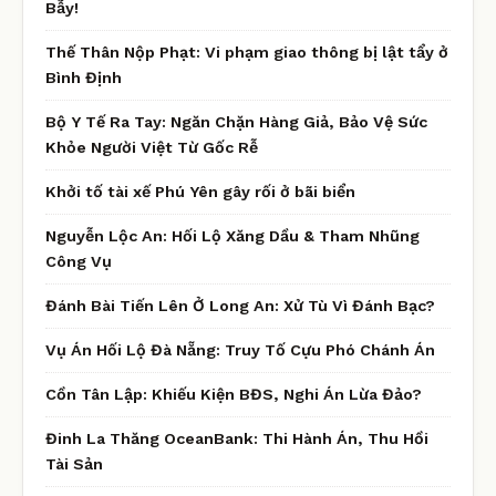
Bẫy!
Thế Thân Nộp Phạt: Vi phạm giao thông bị lật tẩy ở
Bình Định
Bộ Y Tế Ra Tay: Ngăn Chặn Hàng Giả, Bảo Vệ Sức
Khỏe Người Việt Từ Gốc Rễ
Khởi tố tài xế Phú Yên gây rối ở bãi biển
Nguyễn Lộc An: Hối Lộ Xăng Dầu & Tham Nhũng
Công Vụ
Đánh Bài Tiến Lên Ở Long An: Xử Tù Vì Đánh Bạc?
Vụ Án Hối Lộ Đà Nẵng: Truy Tố Cựu Phó Chánh Án
Cồn Tân Lập: Khiếu Kiện BĐS, Nghi Án Lừa Đảo?
Đinh La Thăng OceanBank: Thi Hành Án, Thu Hồi
Tài Sản