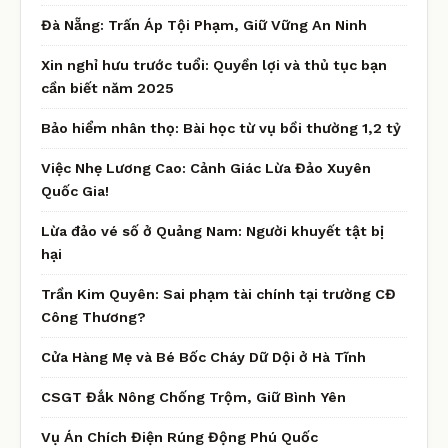
Đà Nẵng: Trấn Áp Tội Phạm, Giữ Vững An Ninh
Xin nghỉ hưu trước tuổi: Quyền lợi và thủ tục bạn
cần biết năm 2025
Bảo hiểm nhân thọ: Bài học từ vụ bồi thường 1,2 tỷ
Việc Nhẹ Lương Cao: Cảnh Giác Lừa Đảo Xuyên
Quốc Gia!
Lừa đảo vé số ở Quảng Nam: Người khuyết tật bị
hại
Trần Kim Quyên: Sai phạm tài chính tại trường CĐ
Công Thương?
Cửa Hàng Mẹ và Bé Bốc Cháy Dữ Dội ở Hà Tĩnh
CSGT Đắk Nông Chống Trộm, Giữ Bình Yên
Vụ Án Chích Điện Rúng Động Phú Quốc