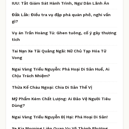
IUU: Tắt Giám Sát Hành Trình, Ngư Dân Lãnh Án
Đắk Lắk: Điều tra vụ đập phá quán phở, nghi vấn
gì?
Vụ án Trần Hoàng Tú: Ghen tuông, cố ý gây thương
tích
Tai Nạn Xe Tải Quảng Ngãi: Nữ Chủ Tạp Hóa Tử
Vong
Ngai Vàng Triều Nguyễn: Phá Hoại Di Sản Huế, Ai
Chịu Trách Nhiệm?
Thừa Kế Cháu Ngoại: Chia Di Sản Thế Vị
Mỹ Phẩm Kém Chất Lượng: Ai Bảo Vệ Người Tiêu
Dùng?
Ngai Vàng Triều Nguyễn Bị Hại: Phá Hoại Di Sản!
Xe Kia Morning Liên Quan Vụ Võ Thành Phương,