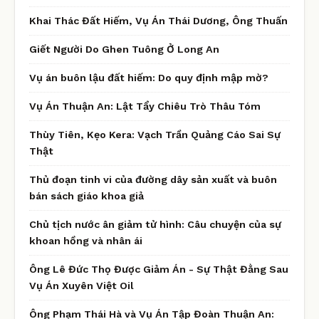
Khai Thác Đất Hiếm, Vụ Án Thái Dương, Ông Thuấn
Giết Người Do Ghen Tuông Ở Long An
Vụ án buôn lậu đất hiếm: Do quy định mập mờ?
Vụ Án Thuận An: Lật Tẩy Chiêu Trò Thâu Tóm
Thùy Tiên, Kẹo Kera: Vạch Trần Quảng Cáo Sai Sự
Thật
Thủ đoạn tinh vi của đường dây sản xuất và buôn
bán sách giáo khoa giả
Chủ tịch nước ân giảm tử hình: Câu chuyện của sự
khoan hồng và nhân ái
Ông Lê Đức Thọ Được Giảm Án - Sự Thật Đằng Sau
Vụ Án Xuyên Việt Oil
Ông Phạm Thái Hà và Vụ Án Tập Đoàn Thuận An: