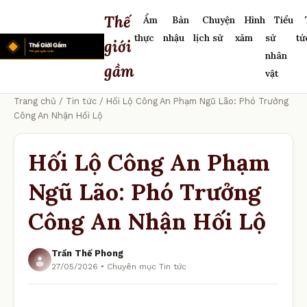
Thế
Ẩm
Bàn
Chuyện
Hình
Tiểu
thực
nhậu
lịch sử
xăm
sử
tứ
giới
nhân
gầm
vật
Trang chủ
/
Tin tức
/ Hối Lộ Công An Phạm Ngũ Lão: Phó Trưởng
Công An Nhận Hối Lộ
Hối Lộ Công An Phạm
Ngũ Lão: Phó Trưởng
Công An Nhận Hối Lộ
Trần Thế Phong
27/05/2026 • Chuyên mục Tin tức