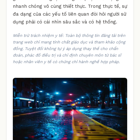
nhanh chóng vô cùng thiết thực. Trong thực tế, sự
đa dạng của các yếu tố liên quan đòi hỏi người sử
dụng phải có cái nhìn sâu sắc và có hệ thống.
Miễn trừ trách nhiệm y tế: Toàn bộ thông tin đăng tải trên
trang web chỉ mang tính chất giáo dục và tham khảo cộng
đồng. Tuyệt đối không tự ý áp dụng thay thế cho chẩn
đoán, phác đồ điều trị và chỉ định chuyên môn từ bác sĩ
hoặc nhân viên y tế có chứng chỉ hành nghề hợp pháp.