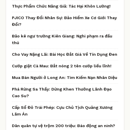
Thực Phẩm Chức Năng Giả: Tác Hại Khôn Lường!
PJICO Thay Đổi Nhân Sự: Bảo Hiểm Xe Cơ Giới Thay
Đổi?
Bảo kê ngư trường Kiên Giang: Nghi phạm ra đầu
thú
Cho Vay Nặng Lãi: Bài Học Đắt Giá Về Tín Dụng Đen
Cướp giật Cà Mau: Bắt nóng 2 tên cướp liều lĩnh!
Mua Bán Người ở Long An: Tìm Kiếm Nạn Nhân Diệu
Phá Rừng Sa Thầy: Dừng Khen Thưởng Lãnh Đạo
Cao Su?
Cấp Sổ Đỏ Trái Phép: Cựu Chủ Tịch Quảng Xương
Lãm Án
Dân quân tự vệ trộm 200 triệu: Báo động an ninh?