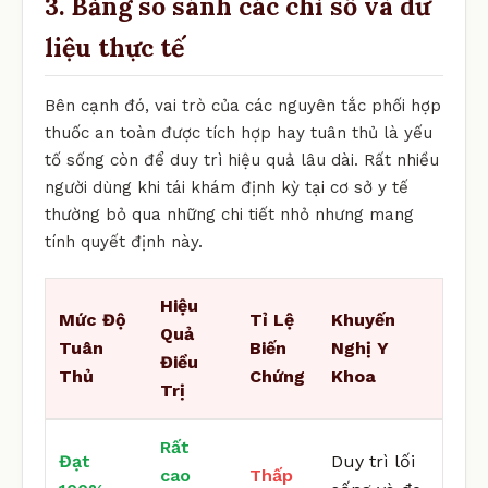
3. Bảng so sánh các chỉ số và dữ
liệu thực tế
Bên cạnh đó, vai trò của các nguyên tắc phối hợp
thuốc an toàn được tích hợp hay tuân thủ là yếu
tố sống còn để duy trì hiệu quả lâu dài. Rất nhiều
người dùng khi tái khám định kỳ tại cơ sở y tế
thường bỏ qua những chi tiết nhỏ nhưng mang
tính quyết định này.
Hiệu
Mức Độ
Tỉ Lệ
Khuyến
Quả
Tuân
Biến
Nghị Y
Điều
Thủ
Chứng
Khoa
Trị
Rất
Đạt
Duy trì lối
cao
Thấp