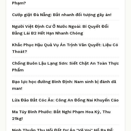
Phạm?
Cướp giật Đà Nẵng: Bắt nhanh đối tượng gây án!
Người Việt Định Cư Ở Nước Ngoài: Bí Quyết Đổi
Bằng Lái B2 Hết Hạn Nhanh Chóng
Khắc Phục Hậu Quả Vụ Án Trịnh Văn Quyết: Liệu Có
Thoát?
Chống Buôn Lậu Lạng Sơn: Siết Chặt An Toàn Thực
Phẩm
Bạo lực học đường Bình Định: Nam sinh bị đánh dã
man!
Lừa Đảo Bắt Cóc Ảo: Công An Đồng Nai Khuyến Cáo
Ma Túy Bình Phước: Bắt Nghi Phạm Hoa Kỳ, Thu
21kg!
Ninh Thuận Thu Hồi Đất Dự Án "Vẽ Voi" Hồ Ba Bể: