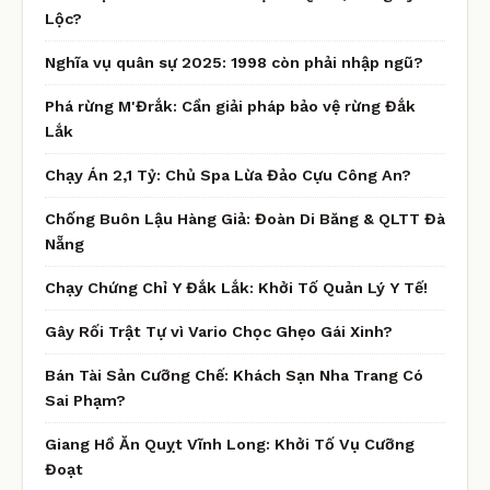
Lộc?
Nghĩa vụ quân sự 2025: 1998 còn phải nhập ngũ?
Phá rừng M'Đrắk: Cần giải pháp bảo vệ rừng Đắk
Lắk
Chạy Án 2,1 Tỷ: Chủ Spa Lừa Đảo Cựu Công An?
Chống Buôn Lậu Hàng Giả: Đoàn Di Băng & QLTT Đà
Nẵng
Chạy Chứng Chỉ Y Đắk Lắk: Khởi Tố Quản Lý Y Tế!
Gây Rối Trật Tự vì Vario Chọc Ghẹo Gái Xinh?
Bán Tài Sản Cưỡng Chế: Khách Sạn Nha Trang Có
Sai Phạm?
Giang Hồ Ăn Quỵt Vĩnh Long: Khởi Tố Vụ Cưỡng
Đoạt