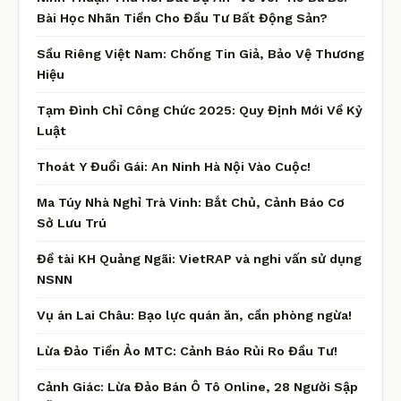
Bài Học Nhãn Tiền Cho Đầu Tư Bất Động Sản?
Sầu Riêng Việt Nam: Chống Tin Giả, Bảo Vệ Thương
Hiệu
Tạm Đình Chỉ Công Chức 2025: Quy Định Mới Về Kỷ
Luật
Thoát Y Đuổi Gái: An Ninh Hà Nội Vào Cuộc!
Ma Túy Nhà Nghỉ Trà Vinh: Bắt Chủ, Cảnh Báo Cơ
Sở Lưu Trú
Đề tài KH Quảng Ngãi: VietRAP và nghi vấn sử dụng
NSNN
Vụ án Lai Châu: Bạo lực quán ăn, cần phòng ngừa!
Lừa Đảo Tiền Ảo MTC: Cảnh Báo Rủi Ro Đầu Tư!
Cảnh Giác: Lừa Đảo Bán Ô Tô Online, 28 Người Sập