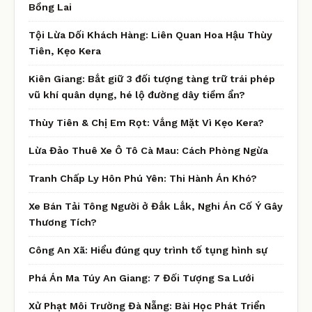
Bồng Lai
Tội Lừa Dối Khách Hàng: Liên Quan Hoa Hậu Thùy
Tiên, Kẹo Kera
Kiên Giang: Bắt giữ 3 đối tượng tàng trữ trái phép
vũ khí quân dụng, hé lộ đường dây tiềm ẩn?
Thùy Tiên & Chị Em Rọt: Vắng Mặt Vì Kẹo Kera?
Lừa Đảo Thuê Xe Ô Tô Cà Mau: Cách Phòng Ngừa
Tranh Chấp Ly Hôn Phú Yên: Thi Hành Án Khó?
Xe Bán Tải Tông Người ở Đắk Lắk, Nghi Án Cố Ý Gây
Thương Tích?
Công An Xã: Hiểu đúng quy trình tố tụng hình sự
Phá Án Ma Túy An Giang: 7 Đối Tượng Sa Lưới
Xử Phạt Môi Trường Đà Nẵng: Bài Học Phát Triển