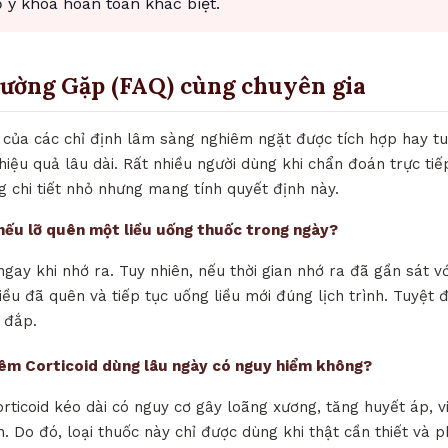
y khoa hoàn toàn khác biệt.
hường Gặp (FAQ) cùng chuyên gia
ò của các chỉ định lâm sàng nghiêm ngặt được tích hợp hay tu
hiệu quả lâu dài. Rất nhiều người dùng khi chẩn đoán trực ti
 chi tiết nhỏ nhưng mang tính quyết định này.
ì nếu lỡ quên một liều uống thuốc trong ngày?
ngay khi nhớ ra. Tuy nhiên, nếu thời gian nhớ ra đã gần sát vớ
iều đã quên và tiếp tục uống liều mới đúng lịch trình. Tuyệt 
 đắp.
iêm Corticoid dùng lâu ngày có nguy hiểm không?
orticoid kéo dài có nguy cơ gây loãng xương, tăng huyết áp, 
. Do đó, loại thuốc này chỉ được dùng khi thật cần thiết và p