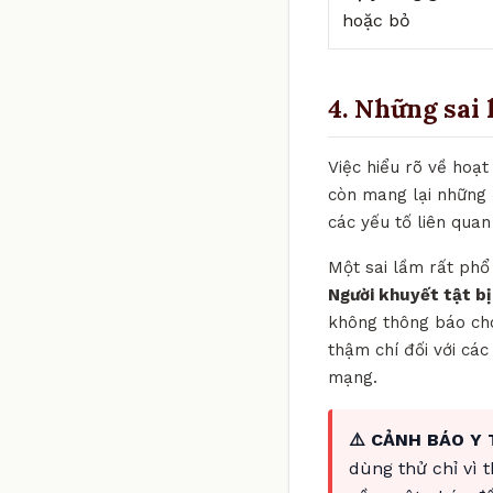
hoặc bỏ
4. Những sai 
Việc hiểu rõ về hoạt
còn mang lại những 
các yếu tố liên quan
Một sai lầm rất phổ 
Người khuyết tật bị
không thông báo cho 
thậm chí đối với cá
mạng.
⚠️ CẢNH BÁO Y 
dùng thử chỉ vì 