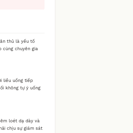
ân thủ là yếu tố
ếp cùng chuyên gia
i liều uống tiếp
đối không tự ý uống
viêm loét dạ dày và
hải chịu sự giám sát