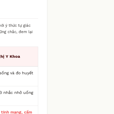
ới ý thức tự giác
ững chắc, đem lại
hị Y Khoa
i sống và đo huyết
iờ nhắc nhở uống
 tính mạng, cấm