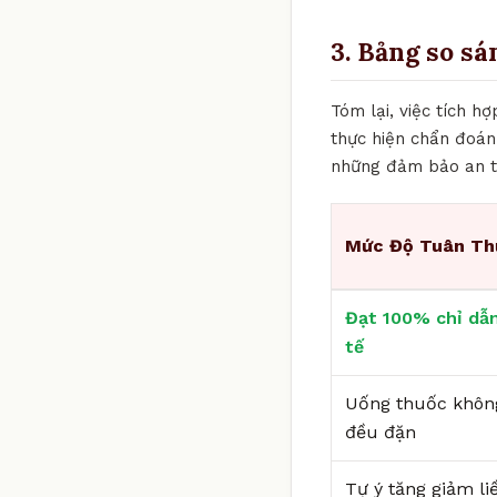
3. Bảng so sá
Tóm lại, việc tích h
thực hiện chẩn đoán
những đảm bảo an to
Mức Độ Tuân Th
Đạt 100% chỉ dẫn
tế
Uống thuốc khôn
đều đặn
Tự ý tăng giảm li