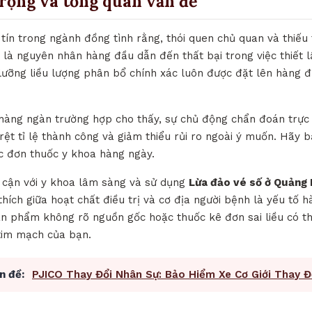
trọng và tổng quan vấn đề
tín trong ngành đồng tình rằng, thói quen chủ quan và thiếu
 là nguyên nhân hàng đầu dẫn đến thất bại trong việc thiết l
ỹ lưỡng liều lượng phân bổ chính xác luôn được đặt lên hàng 
 hàng ngàn trường hợp cho thấy, sự chủ động chẩn đoán trực
õ rệt tỉ lệ thành công và giảm thiểu rủi ro ngoài ý muốn. Hãy b
c đơn thuốc y khoa hàng ngày.
p cận với y khoa lâm sàng và sử dụng
Lừa đảo vé số ở Quảng
thích giữa hoạt chất điều trị và cơ địa người bệnh là yếu tố
n phẩm không rõ nguồn gốc hoặc thuốc kê đơn sai liều có th
 tim mạch của bạn.
n đề:
PJICO Thay Đổi Nhân Sự: Bảo Hiểm Xe Cơ Giới Thay Đ