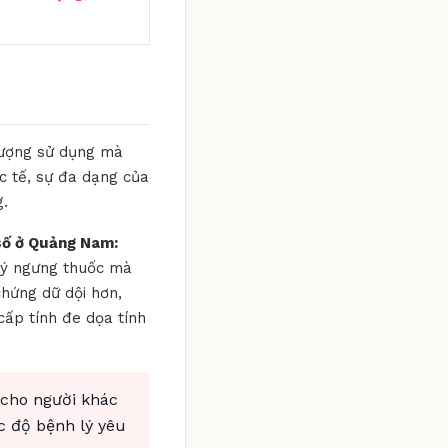
 lượng sử dụng mà
c tế, sự đa dạng của
g.
số ở Quảng Nam:
ự ý ngưng thuốc mà
chứng dữ dội hơn,
cấp tính đe dọa tính
 cho người khác
c độ bệnh lý yêu