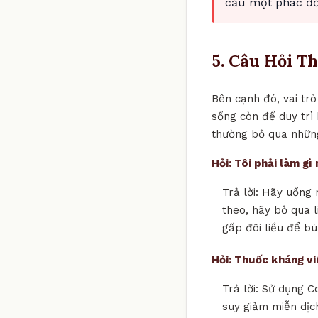
cầu một phác đồ 
5. Câu Hỏi T
Bên cạnh đó, vai tr
sống còn để duy trì 
thường bỏ qua những
Hỏi: Tôi phải làm g
Trả lời: Hãy uống 
theo, hãy bỏ qua l
gấp đôi liều để bù
Hỏi: Thuốc kháng v
Trả lời: Sử dụng C
suy giảm miễn dịch