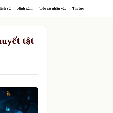
lịch sử
Hình xăm
Tiểu sử nhân vật
Tin tức
uyết tật