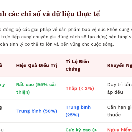
nh các chỉ số và dữ liệu thực tế
ợp đồng bộ các giải pháp về sản phẩm bảo vệ sức khỏe cùng v
 trực tiếp cùng chuyên gia đúng cách sẽ tạo dựng nền tảng v
àn sinh lý cơ thể to lớn và bền vững cho cuộc sống.
Tỉ Lệ Biến
ủ
Hiệu Quả Điều Trị
Khuyến Ng
Chứng
 y
Rất cao (95% cải
Duy trì lố
Thấp (< 2%)
thiện)
áp đều
g
Trung bình
Cần hẹn g
Trung bình (50%)
(25%)
thuốc
ều
Cực kỳ cao (>
Nguy hiểm