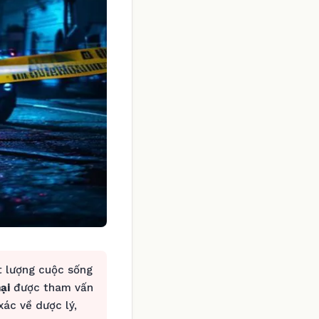
t lượng cuộc sống
ại
được tham vấn
ác về dược lý,