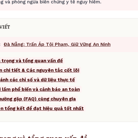
g và phòng ngừa biến chứng y tế nguy hiểm.
VIẾT
:
Đà Nẵng: Trấn Áp Tội Phạm, Giữ Vững An Ninh
 trọng và tổng quan vấn đề
n chi tiết & Các nguyên tắc cốt lõi
ánh các chỉ số và dữ liệu thực tế
i lầm phổ biến và cảnh báo an toàn
thường gặp (FAQ) cùng chuyên gia
ên tổng kết để đạt hiệu quả tốt nhất