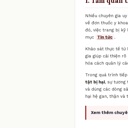
1. Tầm quan 
Nhiều chuyên gia uy 
về đơn thuốc y khoa
đó, việc trang bị k
mục
Tin tức
.
Khảo sát thực tế từ
gia giúp cải thiện r
hóa cách quản lý cá
Trong quá trình tiế
tật bị hại
, sự tương 
và dùng các dòng sả
hại hệ gan, thận và
Xem thêm chuyê