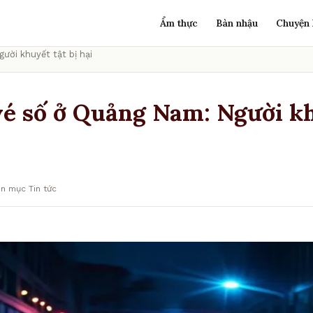
Ẩm thực
Bàn nhậu
Chuyện 
ười khuyết tật bị hại
vé số ở Quảng Nam: Người kh
n mục Tin tức