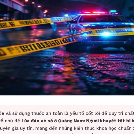
e và sử dụng thuốc an toàn là yếu tố cốt lõi để duy trì chấ
 về chủ đề
Lừa đảo vé số ở Quảng Nam: Người khuyết tật bị h
huyên gia uy tín, mang đến những kiến thức khoa học chuẩn x