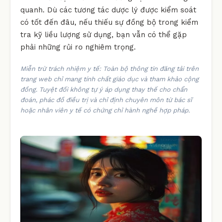
quanh. Dù các tương tác dược lý được kiểm soát
có tốt đến đâu, nếu thiếu sự đồng bộ trong kiểm
tra kỹ liều lượng sử dụng, bạn vẫn có thể gặp
phải những rủi ro nghiêm trọng.
Miễn trừ trách nhiệm y tế: Toàn bộ thông tin đăng tải trên
trang web chỉ mang tính chất giáo dục và tham khảo cộng
đồng. Tuyệt đối không tự ý áp dụng thay thế cho chẩn
đoán, phác đồ điều trị và chỉ định chuyên môn từ bác sĩ
hoặc nhân viên y tế có chứng chỉ hành nghề hợp pháp.