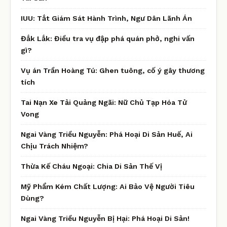
IUU: Tắt Giám Sát Hành Trình, Ngư Dân Lãnh Án
Đắk Lắk: Điều tra vụ đập phá quán phở, nghi vấn
gì?
Vụ án Trần Hoàng Tú: Ghen tuông, cố ý gây thương
tích
Tai Nạn Xe Tải Quảng Ngãi: Nữ Chủ Tạp Hóa Tử
Vong
Ngai Vàng Triều Nguyễn: Phá Hoại Di Sản Huế, Ai
Chịu Trách Nhiệm?
Thừa Kế Cháu Ngoại: Chia Di Sản Thế Vị
Mỹ Phẩm Kém Chất Lượng: Ai Bảo Vệ Người Tiêu
Dùng?
Ngai Vàng Triều Nguyễn Bị Hại: Phá Hoại Di Sản!