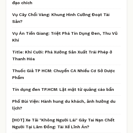
đạo chích
Vụ Cây Chổi Vàng: Khung Hình Cưỡng Đoạt Tài
Sản?
Vụ Án Tiền Giang: Triệt Phá Tín Dụng Đen, Thu Vũ
Khí
Title: Khí Cười: Phá Xưởng Sản Xuất Trái Phép ở
Thanh Hóa
Thuốc Giả TP HCM: Chuyển CA Nhiều Cơ Sở Dược
Phẩm
Tín dụng đen TP.HCM: Lật mặt từ quảng cáo bẩn
Phố Bùi Viện: Hành hung du khách, ảnh hưởng du
lịch?
[HOT] Xe Tải "Không Người Lái" Gây Tai Nạn Chết
Người Tại Lâm Đồng: Tài Xế Lĩnh Án?