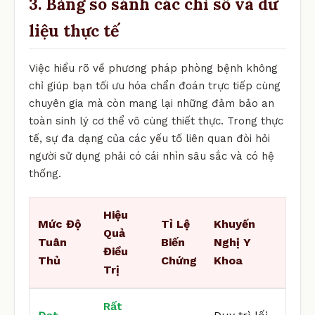
3. Bảng so sánh các chỉ số và dữ
liệu thực tế
Việc hiểu rõ về phương pháp phòng bệnh không
chỉ giúp bạn tối ưu hóa chẩn đoán trực tiếp cùng
chuyên gia mà còn mang lại những đảm bảo an
toàn sinh lý cơ thể vô cùng thiết thực. Trong thực
tế, sự đa dạng của các yếu tố liên quan đòi hỏi
người sử dụng phải có cái nhìn sâu sắc và có hệ
thống.
Hiệu
Mức Độ
Tỉ Lệ
Khuyến
Quả
Tuân
Biến
Nghị Y
Điều
Thủ
Chứng
Khoa
Trị
Rất