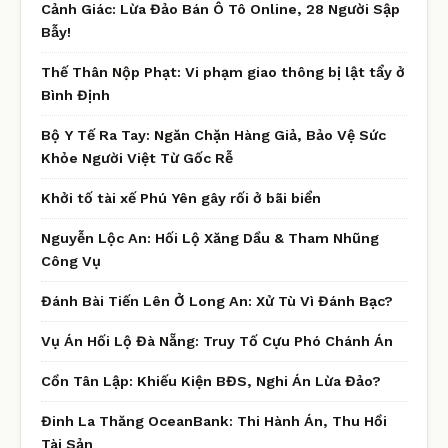
Cảnh Giác: Lừa Đảo Bán Ô Tô Online, 28 Người Sập
Bẫy!
Thế Thân Nộp Phạt: Vi phạm giao thông bị lật tẩy ở
Bình Định
Bộ Y Tế Ra Tay: Ngăn Chặn Hàng Giả, Bảo Vệ Sức
Khỏe Người Việt Từ Gốc Rễ
Khởi tố tài xế Phú Yên gây rối ở bãi biển
Nguyễn Lộc An: Hối Lộ Xăng Dầu & Tham Nhũng
Công Vụ
Đánh Bài Tiến Lên Ở Long An: Xử Tù Vì Đánh Bạc?
Vụ Án Hối Lộ Đà Nẵng: Truy Tố Cựu Phó Chánh Án
Cồn Tân Lập: Khiếu Kiện BĐS, Nghi Án Lừa Đảo?
Đinh La Thăng OceanBank: Thi Hành Án, Thu Hồi
Tài Sản