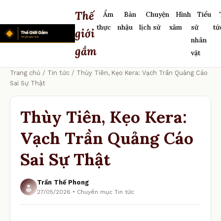
Thế
Ẩm
Bàn
Chuyện
Hình
Tiểu
thực
nhậu
lịch sử
xăm
sử
tứ
giới
nhân
gầm
vật
Trang chủ
/
Tin tức
/ Thùy Tiên, Kẹo Kera: Vạch Trần Quảng Cáo
Sai Sự Thật
Thùy Tiên, Kẹo Kera:
Vạch Trần Quảng Cáo
Sai Sự Thật
Trần Thế Phong
27/05/2026 • Chuyên mục Tin tức