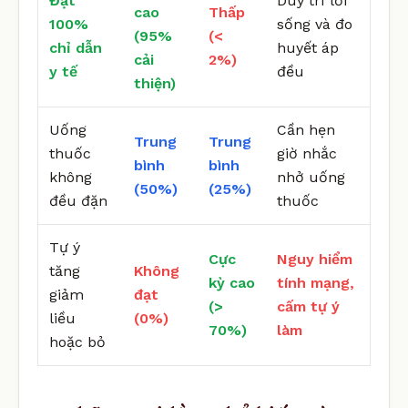
Đạt
Duy trì lối
cao
Thấp
100%
sống và đo
(95%
(<
chỉ dẫn
huyết áp
cải
2%)
y tế
đều
thiện)
Uống
Cần hẹn
Trung
Trung
thuốc
giờ nhắc
bình
bình
không
nhở uống
(50%)
(25%)
đều đặn
thuốc
Tự ý
Cực
Nguy hiểm
tăng
Không
kỳ cao
tính mạng,
giảm
đạt
(>
cấm tự ý
liều
(0%)
70%)
làm
hoặc bỏ