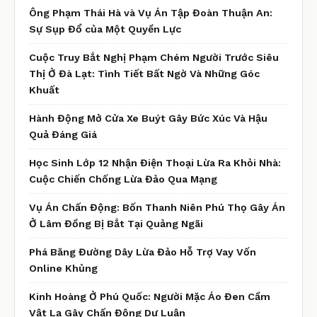
Ông Phạm Thái Hà và Vụ Án Tập Đoàn Thuận An:
Sự Sụp Đổ của Một Quyền Lực
Cuộc Truy Bắt Nghị Phạm Chém Người Trước Siêu
Thị Ở Đà Lạt: Tình Tiết Bất Ngờ Và Những Góc
Khuất
Hành Động Mở Cửa Xe Buýt Gây Bức Xúc Và Hậu
Quả Đáng Giá
Học Sinh Lớp 12 Nhận Điện Thoại Lừa Ra Khỏi Nhà:
Cuộc Chiến Chống Lừa Đảo Qua Mạng
Vụ Án Chấn Động: Bốn Thanh Niên Phú Thọ Gây Án
Ở Lâm Đồng Bị Bắt Tại Quảng Ngãi
Phá Băng Đường Dây Lừa Đảo Hỗ Trợ Vay Vốn
Online Khủng
Kinh Hoàng Ở Phú Quốc: Người Mặc Áo Đen Cầm
Vật Lạ Gây Chấn Động Dư Luận