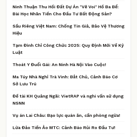
Ninh Thuận Thu Hồi Đất Dự Án "Vẽ Voi" Hồ Ba Bể:
Bài Học Nhãn Tiền Cho Đầu Tư Bất Động Sản?
Sầu Riêng Việt Nam: Chống Tin Giả, Bảo Vệ Thương
Hiệu
Tạm Đình Chỉ Công Chức 2025: Quy Định Mới Về Kỷ
Luật
Thoát Y Đuổi Gái: An Ninh Hà Nội Vào Cuộc!
Ma Túy Nhà Nghỉ Trà Vinh: Bắt Chủ, Cảnh Báo Cơ
Sở Lưu Trú
Đề tài KH Quảng Ngãi: VietRAP và nghi vấn sử dụng
NSNN
Vụ án Lai Châu: Bạo lực quán ăn, cần phòng ngừa!
Lừa Đảo Tiền Ảo MTC: Cảnh Báo Rủi Ro Đầu Tư!