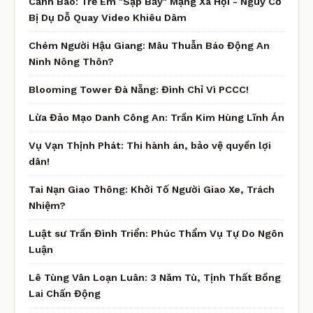
Cảnh Báo: Trẻ Em "Sập Bẫy" Mạng Xã Hội - Nguy Cơ
Bị Dụ Dỗ Quay Video Khiêu Dâm
Chém Người Hậu Giang: Mâu Thuẫn Báo Động An
Ninh Nông Thôn?
Blooming Tower Đà Nẵng: Đình Chỉ Vì PCCC!
Lừa Đảo Mạo Danh Công An: Trần Kim Hùng Lĩnh Án
Vụ Vạn Thịnh Phát: Thi hành án, bảo vệ quyền lợi
dân!
Tai Nạn Giao Thông: Khởi Tố Người Giao Xe, Trách
Nhiệm?
Luật sư Trần Đình Triển: Phúc Thẩm Vụ Tự Do Ngôn
Luận
Lê Tùng Vân Loạn Luân: 3 Năm Tù, Tịnh Thất Bồng
Lai Chấn Động