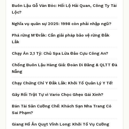
Buôn Lậu Gỗ Ván Bóc: Hối Lộ Hải Quan, Công Ty Tài
Lộc?
Nghĩa vụ quân sự 2025: 1998 còn phải nhập ngũ?
Phá rừng M'Đrắk: Cần giải pháp bảo vệ rừng Đắk
Lắk
Chạy Án 2,1 Tỷ: Chủ Spa Lừa Đảo Cựu Công An?
Chống Buôn Lậu Hàng Giả: Đoàn Di Băng & QLTT Đà
Nẵng
Chạy Chứng Chỉ Y Đắk Lắk: Khởi Tố Quản Lý Y Tế!
Gây Rối Trật Tự vì Vario Chọc Ghẹo Gái Xinh?
Bán Tài Sản Cưỡng Chế: Khách Sạn Nha Trang Có
Sai Phạm?
Giang Hồ Ăn Quỵt Vĩnh Long: Khởi Tố Vụ Cưỡng