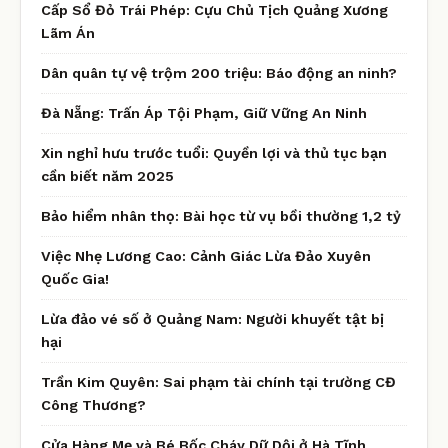
Cấp Sổ Đỏ Trái Phép: Cựu Chủ Tịch Quảng Xương
Lãm Án
Dân quân tự vệ trộm 200 triệu: Báo động an ninh?
Đà Nẵng: Trấn Áp Tội Phạm, Giữ Vững An Ninh
Xin nghỉ hưu trước tuổi: Quyền lợi và thủ tục bạn
cần biết năm 2025
Bảo hiểm nhân thọ: Bài học từ vụ bồi thường 1,2 tỷ
Việc Nhẹ Lương Cao: Cảnh Giác Lừa Đảo Xuyên
Quốc Gia!
Lừa đảo vé số ở Quảng Nam: Người khuyết tật bị
hại
Trần Kim Quyên: Sai phạm tài chính tại trường CĐ
Công Thương?
Cửa Hàng Mẹ và Bé Bốc Cháy Dữ Dội ở Hà Tĩnh