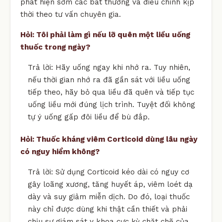
phát hiện sớm các bất thường và điều chỉnh kịp
thời theo tư vấn chuyên gia.
Hỏi: Tôi phải làm gì nếu lỡ quên một liều uống
thuốc trong ngày?
Trả lời: Hãy uống ngay khi nhớ ra. Tuy nhiên,
nếu thời gian nhớ ra đã gần sát với liều uống
tiếp theo, hãy bỏ qua liều đã quên và tiếp tục
uống liều mới đúng lịch trình. Tuyệt đối không
tự ý uống gấp đôi liều để bù đắp.
Hỏi: Thuốc kháng viêm Corticoid dùng lâu ngày
có nguy hiểm không?
Trả lời: Sử dụng Corticoid kéo dài có nguy cơ
gây loãng xương, tăng huyết áp, viêm loét dạ
dày và suy giảm miễn dịch. Do đó, loại thuốc
này chỉ được dùng khi thật cần thiết và phải
chịu sự giám sát y khoa cực kỳ chặt chẽ của