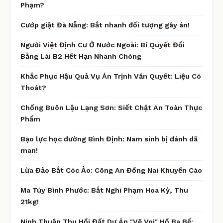
Phạm?
Cướp giật Đà Nẵng: Bắt nhanh đối tượng gây án!
Người Việt Định Cư Ở Nước Ngoài: Bí Quyết Đổi
Bằng Lái B2 Hết Hạn Nhanh Chóng
Khắc Phục Hậu Quả Vụ Án Trịnh Văn Quyết: Liệu Có
Thoát?
Chống Buôn Lậu Lạng Sơn: Siết Chặt An Toàn Thực
Phẩm
Bạo lực học đường Bình Định: Nam sinh bị đánh dã
man!
Lừa Đảo Bắt Cóc Ảo: Công An Đồng Nai Khuyến Cáo
Ma Túy Bình Phước: Bắt Nghi Phạm Hoa Kỳ, Thu
21kg!
Ninh Thuận Thu Hồi Đất Dự Án "Vẽ Voi" Hồ Ba Bể: