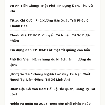
Vụ Án Tiền Giang: Triệt Phá Tín Dụng Đen, Thu Vũ
Khí
Title: Khí Cười: Phá Xưởng Sản Xuất Trái Phép ở
Thanh Hóa
Thuốc Giả TP HCM: Chuyển CA Nhiều Cơ Sở Dược
Phẩm
Tín dụng đen TP.HCM: Lật mặt từ quảng cáo bẩn
Phố Bùi Viện: Hành hung du khách, ảnh hưởng du
lịch?
[HOT] Xe Tải "Không Người Lái" Gây Tai Nạn Chết
Người Tại Lâm Đồng: Tài Xế Lĩnh Án?
Buôn Lậu Gỗ Ván Bóc: Hối Lộ Hải Quan, Công Ty Tài
Lộc?
Nghĩa vụ quân sự 2025: 1998 còn phải nhập ngũ?