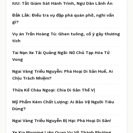
IUU: Tắt Giám Sát Hành Trình, Ngư Dân Lãnh Án
Đắk Lắk: Điều tra vụ đập phá quán phở, nghi vấn
gì?
Vụ án Trần Hoàng Tú: Ghen tuông, cố ý gây thương
tích
Tai Nạn Xe Tải Quảng Ngãi: Nữ Chủ Tạp Hóa Tử
Vong
Ngai Vàng Triều Nguyễn: Phá Hoại Di Sản Huế, Ai
Chịu Trách Nhiệm?
Thừa Kế Cháu Ngoại: Chia Di Sản Thế Vị
Mỹ Phẩm Kém Chất Lượng: Ai Bảo Vệ Người Tiêu
Dùng?
Ngai Vàng Triều Nguyễn Bị Hại: Phá Hoại Di Sản!
Xe Kia Morning Liên Quan Vụ Võ Thành Phương,