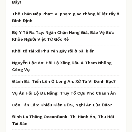
Bẫy!
Thế Thân Nộp Phạt: Vi phạm giao thông bị lật tẩy ở
Bình Định
Bộ Y Tế Ra Tay: Ngăn Chặn Hàng Giả, Bảo Vệ Sức
Khỏe Người Việt Từ Gốc Rễ
Khởi tố tài xế Phú Yên gây rối ở bãi biển
Nguyễn Lộc An: Hối Lộ Xăng Dầu & Tham Nhũng
Công Vụ
Đánh Bài Tiến Lên Ở Long An: Xử Tù Vì Đánh Bạc?
Vụ Án Hối Lộ Đà Nẵng: Truy Tố Cựu Phó Chánh Án
Cồn Tân Lập: Khiếu Kiện BĐS, Nghi Án Lừa Đảo?
Đinh La Thăng OceanBank: Thi Hành Án, Thu Hồi
Tài Sản