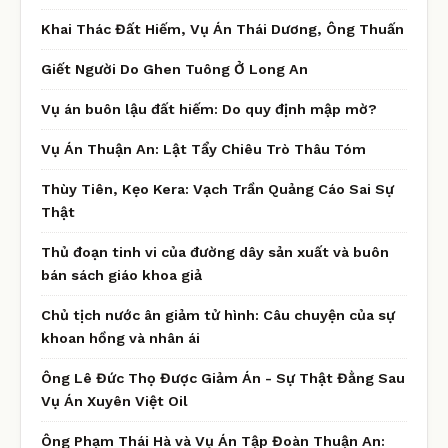
Khai Thác Đất Hiếm, Vụ Án Thái Dương, Ông Thuấn
Giết Người Do Ghen Tuông Ở Long An
Vụ án buôn lậu đất hiếm: Do quy định mập mờ?
Vụ Án Thuận An: Lật Tẩy Chiêu Trò Thâu Tóm
Thùy Tiên, Kẹo Kera: Vạch Trần Quảng Cáo Sai Sự
Thật
Thủ đoạn tinh vi của đường dây sản xuất và buôn
bán sách giáo khoa giả
Chủ tịch nước ân giảm tử hình: Câu chuyện của sự
khoan hồng và nhân ái
Ông Lê Đức Thọ Được Giảm Án - Sự Thật Đằng Sau
Vụ Án Xuyên Việt Oil
Ông Phạm Thái Hà và Vụ Án Tập Đoàn Thuận An: