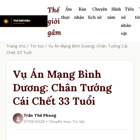
Thế
Ẩm
Bàn
Chuyện
Hình
Tiểu
thực
nhậu
lịch sử
xăm
sử
tứ
giới
nhân
gầm
vật
Trang chủ
/
Tin tức
/ Vụ Án Mạng Bình Dương: Chân Tướng Cái
Chết 33 Tuổi
Vụ Án Mạng Bình
Dương: Chân Tướng
Cái Chết 33 Tuổi
Trần Thế Phong
27/05/2026 • Chuyên mục Tin tức