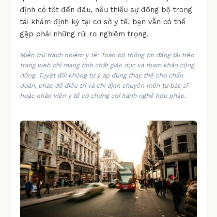
định có tốt đến đâu, nếu thiếu sự đồng bộ trong
tái khám định kỳ tại cơ sở y tế, bạn vẫn có thể
gặp phải những rủi ro nghiêm trọng.
Miễn trừ trách nhiệm y tế: Toàn bộ thông tin đăng tải trên
trang web chỉ mang tính chất giáo dục và tham khảo cộng
đồng. Tuyệt đối không tự ý áp dụng thay thế cho chẩn
đoán, phác đồ điều trị và chỉ định chuyên môn từ bác sĩ
hoặc nhân viên y tế có chứng chỉ hành nghề hợp pháp.