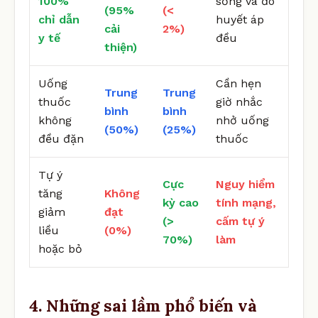
100%
sống và đo
(95%
(<
chỉ dẫn
huyết áp
cải
2%)
y tế
đều
thiện)
Uống
Cần hẹn
Trung
Trung
thuốc
giờ nhắc
bình
bình
không
nhở uống
(50%)
(25%)
đều đặn
thuốc
Tự ý
Cực
Nguy hiểm
tăng
Không
kỳ cao
tính mạng,
giảm
đạt
(>
cấm tự ý
liều
(0%)
70%)
làm
hoặc bỏ
4. Những sai lầm phổ biến và