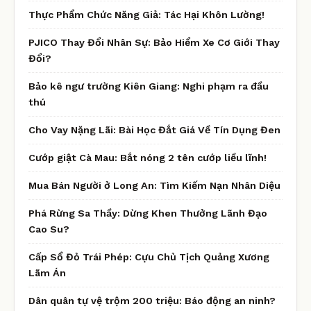
Thực Phẩm Chức Năng Giả: Tác Hại Khôn Lường!
PJICO Thay Đổi Nhân Sự: Bảo Hiểm Xe Cơ Giới Thay
Đổi?
Bảo kê ngư trường Kiên Giang: Nghi phạm ra đầu
thú
Cho Vay Nặng Lãi: Bài Học Đắt Giá Về Tín Dụng Đen
Cướp giật Cà Mau: Bắt nóng 2 tên cướp liều lĩnh!
Mua Bán Người ở Long An: Tìm Kiếm Nạn Nhân Diệu
Phá Rừng Sa Thầy: Dừng Khen Thưởng Lãnh Đạo
Cao Su?
Cấp Sổ Đỏ Trái Phép: Cựu Chủ Tịch Quảng Xương
Lãm Án
Dân quân tự vệ trộm 200 triệu: Báo động an ninh?