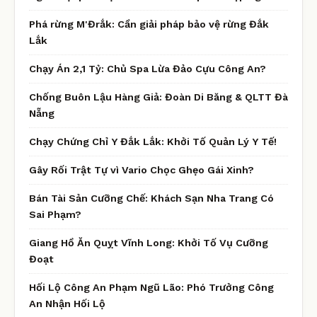
Phá rừng M'Đrắk: Cần giải pháp bảo vệ rừng Đắk
Lắk
Chạy Án 2,1 Tỷ: Chủ Spa Lừa Đảo Cựu Công An?
Chống Buôn Lậu Hàng Giả: Đoàn Di Băng & QLTT Đà
Nẵng
Chạy Chứng Chỉ Y Đắk Lắk: Khởi Tố Quản Lý Y Tế!
Gây Rối Trật Tự vì Vario Chọc Ghẹo Gái Xinh?
Bán Tài Sản Cưỡng Chế: Khách Sạn Nha Trang Có
Sai Phạm?
Giang Hồ Ăn Quỵt Vĩnh Long: Khởi Tố Vụ Cưỡng
Đoạt
Hối Lộ Công An Phạm Ngũ Lão: Phó Trưởng Công
An Nhận Hối Lộ