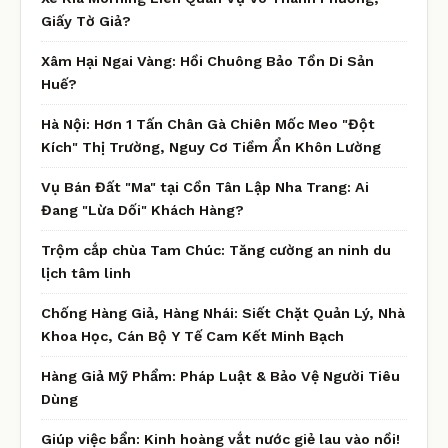
Giấy Tờ Giả?
Xâm Hại Ngai Vàng: Hồi Chuông Bảo Tồn Di Sản
Huế?
Hà Nội: Hơn 1 Tấn Chân Gà Chiên Mốc Meo "Đột
Kích" Thị Trường, Nguy Cơ Tiềm Ẩn Khôn Lường
Vụ Bán Đất "Ma" tại Cồn Tân Lập Nha Trang: Ai
Đang "Lừa Dối" Khách Hàng?
Trộm cắp chùa Tam Chúc: Tăng cường an ninh du
lịch tâm linh
Chống Hàng Giả, Hàng Nhái: Siết Chặt Quản Lý, Nhà
Khoa Học, Cán Bộ Y Tế Cam Kết Minh Bạch
Hàng Giả Mỹ Phẩm: Pháp Luật & Bảo Vệ Người Tiêu
Dùng
Giúp việc bẩn: Kinh hoàng vắt nước giẻ lau vào nồi!