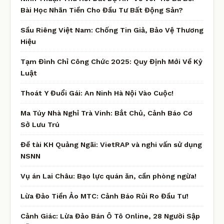
Bài Học Nhãn Tiền Cho Đầu Tư Bất Động Sản?
Sầu Riêng Việt Nam: Chống Tin Giả, Bảo Vệ Thương
Hiệu
Tạm Đình Chỉ Công Chức 2025: Quy Định Mới Về Kỷ
Luật
Thoát Y Đuổi Gái: An Ninh Hà Nội Vào Cuộc!
Ma Túy Nhà Nghỉ Trà Vinh: Bắt Chủ, Cảnh Báo Cơ
Sở Lưu Trú
Đề tài KH Quảng Ngãi: VietRAP và nghi vấn sử dụng
NSNN
Vụ án Lai Châu: Bạo lực quán ăn, cần phòng ngừa!
Lừa Đảo Tiền Ảo MTC: Cảnh Báo Rủi Ro Đầu Tư!
Cảnh Giác: Lừa Đảo Bán Ô Tô Online, 28 Người Sập