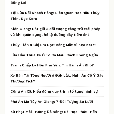
Bồng Lai
Tội Lừa Dối Khách Hàng: Liên Quan Hoa Hậu Thùy
Tiên, Kẹo Kera
Kiên Giang: Bắt giữ 3 đối tượng tàng trữ trái phép
vũ khí quân dụng, hé lộ đường dây tiềm ẩn?
Thùy Tiên & Chị Em Rọt: Vắng Mặt Vì Kẹo Kera?
Lừa Đảo Thuê Xe Ô Tô Cà Mau: Cách Phòng Ngừa
Tranh Chấp Ly Hôn Phú Yên: Thi Hành Án Khó?
Xe Bán Tải Tông Người ở Đắk Lắk, Nghi Án Cố Ý Gây
Thương Tích?
Công An Xã: Hiểu đúng quy trình tố tụng hình sự
Phá Án Ma Túy An Giang: 7 Đối Tượng Sa Lưới
Xử Phạt Môi Trường Đà Nẵng: Bài Học Phát Triển