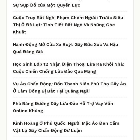
Sự Sụp Đổ của Một Quyền Lực
Cuộc Truy Bắt Nghị Phạm Chém Người Trước Siêu
Thị Ở Đà Lạt: Tình Tiết Bất Ngờ Và Những Góc
Khuất
Hành Động Mở Cửa Xe Buýt Gây Bức Xúc Và Hậu
Quả Đáng Giá
Học Sinh Lớp 12 Nhận Điện Thoại Lừa Ra Khỏi Nhà:
Cuộc Chiến Chống Lừa Đảo Qua Mạng
Vụ Án Chấn Động: Bốn Thanh Niên Phú Thọ Gây Án
Ở Lâm Đồng Bị Bắt Tại Quảng Ngãi
Phá Băng Đường Dây Lừa Đảo Hỗ Trợ Vay Vốn
Online Khủng
Kinh Hoàng Ở Phú Quốc: Người Mặc Áo Đen Cầm
Vật Lạ Gây Chấn Động Dư Luận