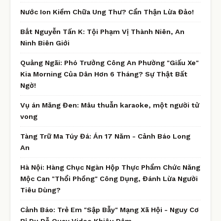
Nước Ion Kiềm Chữa Ung Thư? Cẩn Thận Lừa Đảo!
Bắt Nguyễn Tấn K: Tội Phạm Vị Thành Niên, An
Ninh Biên Giới
Quảng Ngãi: Phó Trưởng Công An Phường "Giấu Xe"
Kia Morning Của Dân Hơn 6 Tháng? Sự Thật Bất
Ngờ!
Vụ án Măng Đen: Mâu thuẫn karaoke, một người tử
vong
Tàng Trữ Ma Túy Đá: Án 17 Năm - Cảnh Báo Long
An
Hà Nội: Hàng Chục Ngàn Hộp Thực Phẩm Chức Năng
Mộc Can "Thổi Phồng" Công Dụng, Đánh Lừa Người
Tiêu Dùng?
Cảnh Báo: Trẻ Em "Sập Bẫy" Mạng Xã Hội - Nguy Cơ
Bị Dụ Dỗ Quay Video Khiêu Dâm