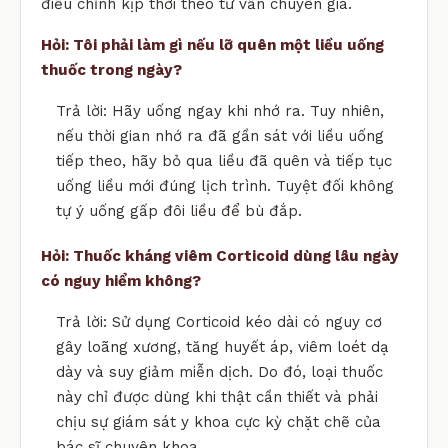
điều chỉnh kịp thời theo tư vấn chuyên gia.
Hỏi: Tôi phải làm gì nếu lỡ quên một liều uống
thuốc trong ngày?
Trả lời: Hãy uống ngay khi nhớ ra. Tuy nhiên,
nếu thời gian nhớ ra đã gần sát với liều uống
tiếp theo, hãy bỏ qua liều đã quên và tiếp tục
uống liều mới đúng lịch trình. Tuyệt đối không
tự ý uống gấp đôi liều để bù đắp.
Hỏi: Thuốc kháng viêm Corticoid dùng lâu ngày
có nguy hiểm không?
Trả lời: Sử dụng Corticoid kéo dài có nguy cơ
gây loãng xương, tăng huyết áp, viêm loét dạ
dày và suy giảm miễn dịch. Do đó, loại thuốc
này chỉ được dùng khi thật cần thiết và phải
chịu sự giám sát y khoa cực kỳ chặt chẽ của
bác sĩ chuyên khoa.