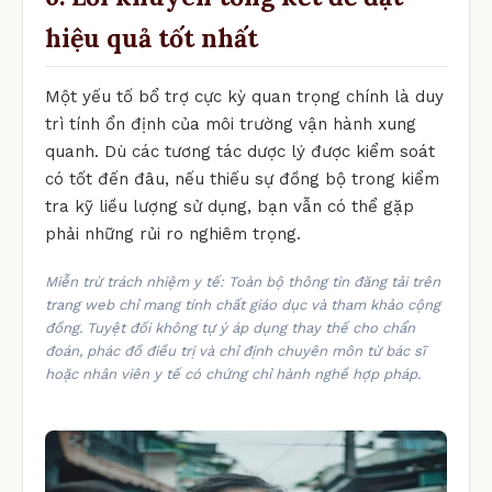
hiệu quả tốt nhất
Một yếu tố bổ trợ cực kỳ quan trọng chính là duy
trì tính ổn định của môi trường vận hành xung
quanh. Dù các tương tác dược lý được kiểm soát
có tốt đến đâu, nếu thiếu sự đồng bộ trong kiểm
tra kỹ liều lượng sử dụng, bạn vẫn có thể gặp
phải những rủi ro nghiêm trọng.
Miễn trừ trách nhiệm y tế: Toàn bộ thông tin đăng tải trên
trang web chỉ mang tính chất giáo dục và tham khảo cộng
đồng. Tuyệt đối không tự ý áp dụng thay thế cho chẩn
đoán, phác đồ điều trị và chỉ định chuyên môn từ bác sĩ
hoặc nhân viên y tế có chứng chỉ hành nghề hợp pháp.