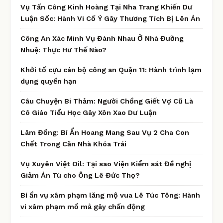
Vụ Tấn Công Kinh Hoàng Tại Nha Trang Khiến Dư
Luận Sốc: Hành Vi Cố Ý Gây Thương Tích Bị Lên Án
Công An Xác Minh Vụ Đánh Nhau Ở Nhà Đường
Nhuệ: Thực Hư Thế Nào?
Khởi tố cựu cán bộ công an Quận 11: Hành trình lạm
dụng quyền hạn
Câu Chuyện Bi Thảm: Người Chồng Giết Vợ Cũ Là
Cô Giáo Tiểu Học Gây Xôn Xao Dư Luận
Lâm Đồng: Bí Ẩn Hoang Mang Sau Vụ 2 Cha Con
Chết Trong Căn Nhà Khóa Trái
Vụ Xuyên Việt Oil: Tại sao Viện Kiểm sát Đề nghị
Giảm Án Tù cho Ông Lê Đức Thọ?
Bí ẩn vụ xâm phạm lăng mộ vua Lê Túc Tông: Hành
vi xâm phạm mồ mả gây chấn động