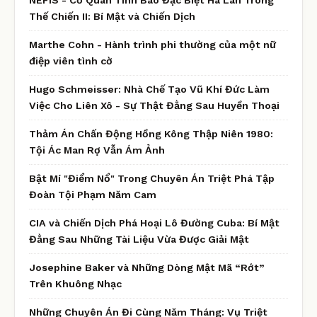
Thế Chiến II: Bí Mật và Chiến Dịch
Marthe Cohn - Hành trình phi thường của một nữ
điệp viên tình cờ
Hugo Schmeisser: Nhà Chế Tạo Vũ Khí Đức Làm
Việc Cho Liên Xô - Sự Thật Đằng Sau Huyền Thoại
Thảm Án Chấn Động Hồng Kông Thập Niên 1980:
Tội Ác Man Rợ Vẫn Ám Ảnh
Bật Mí "Điểm Nổ" Trong Chuyên Án Triệt Phá Tập
Đoàn Tội Phạm Năm Cam
CIA và Chiến Dịch Phá Hoại Lô Đường Cuba: Bí Mật
Đằng Sau Những Tài Liệu Vừa Được Giải Mật
Josephine Baker và Những Dòng Mật Mã “Rớt”
Trên Khuông Nhạc
Những Chuyên Án Đi Cùng Năm Tháng: Vụ Triệt