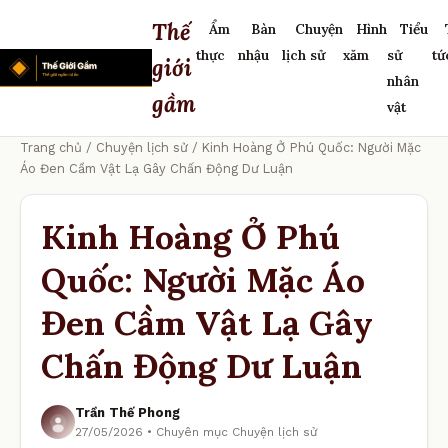
Thế
Ẩm
Bàn
Chuyện
Hình
Tiểu
thực
nhậu
lịch sử
xăm
sử
tứ
giới
nhân
gầm
vật
Trang chủ
/
Chuyện lịch sử
/ Kinh Hoàng Ở Phú Quốc: Người Mặc
Áo Đen Cầm Vật Lạ Gây Chấn Động Dư Luận
Kinh Hoàng Ở Phú
Quốc: Người Mặc Áo
Đen Cầm Vật Lạ Gây
Chấn Động Dư Luận
Trần Thế Phong
27/05/2026 • Chuyên mục Chuyện lịch sử