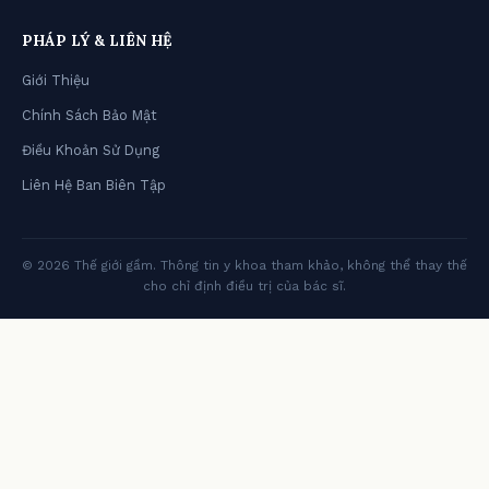
PHÁP LÝ & LIÊN HỆ
Giới Thiệu
Chính Sách Bảo Mật
Điều Khoản Sử Dụng
Liên Hệ Ban Biên Tập
© 2026 Thế giới gầm. Thông tin y khoa tham khảo, không thể thay thế
cho chỉ định điều trị của bác sĩ.