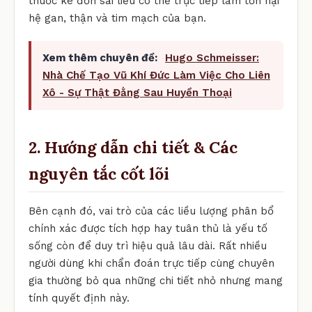
thuốc kê đơn sai liều có thể trực tiếp làm tổn hại
hệ gan, thận và tim mạch của bạn.
Xem thêm chuyên đề:
Hugo Schmeisser:
Nhà Chế Tạo Vũ Khí Đức Làm Việc Cho Liên
Xô - Sự Thật Đằng Sau Huyền Thoại
2. Hướng dẫn chi tiết & Các
nguyên tắc cốt lõi
Bên cạnh đó, vai trò của các liều lượng phân bổ
chính xác được tích hợp hay tuân thủ là yếu tố
sống còn để duy trì hiệu quả lâu dài. Rất nhiều
người dùng khi chẩn đoán trực tiếp cùng chuyên
gia thường bỏ qua những chi tiết nhỏ nhưng mang
tính quyết định này.