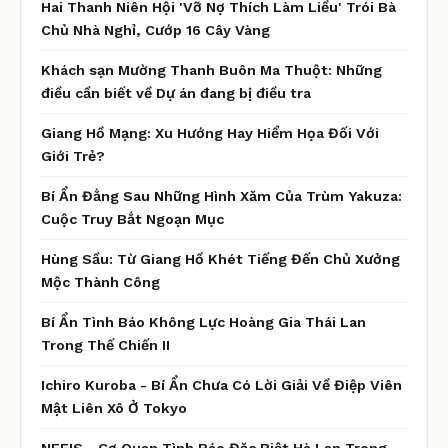
Hai Thanh Niên Hội 'Vỡ Nợ Thích Làm Liều' Trói Bà
Chủ Nhà Nghỉ, Cướp 16 Cây Vàng
Khách sạn Mường Thanh Buôn Ma Thuột: Những
điều cần biết về Dự án đang bị điều tra
Giang Hồ Mạng: Xu Hướng Hay Hiểm Họa Đối Với
Giới Trẻ?
Bí Ẩn Đằng Sau Những Hình Xăm Của Trùm Yakuza:
Cuộc Truy Bắt Ngoạn Mục
Hùng Sầu: Từ Giang Hồ Khét Tiếng Đến Chủ Xưởng
Mộc Thành Công
Bí Ẩn Tình Báo Không Lực Hoàng Gia Thái Lan
Trong Thế Chiến II
Ichiro Kuroba - Bí Ẩn Chưa Có Lời Giải Về Điệp Viên
Mật Liên Xô Ở Tokyo
NEFIS - Cơ Quan Tình Báo Đặc Biệt Hà Lan Trong