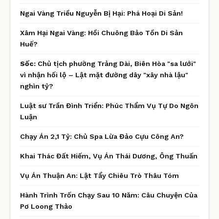
Ngai Vàng Triều Nguyễn Bị Hại: Phá Hoại Di Sản!
Xâm Hại Ngai Vàng: Hồi Chuông Bảo Tồn Di Sản
Huế?
Sốc:
Chủ tịch phường Trảng Dài, Biên Hòa "sa lưới"
vì nhận hối lộ – Lật mặt đường dây "xây nhà lậu"
nghìn tỷ?
Luật sư Trần Đình Triển: Phúc Thẩm Vụ Tự Do Ngôn
Luận
Chạy Án 2,1 Tỷ: Chủ Spa Lừa Đảo Cựu Công An?
Khai Thác Đất Hiếm, Vụ Án Thái Dương, Ông Thuấn
Vụ Án Thuận An: Lật Tẩy Chiêu Trò Thâu Tóm
Hành Trình Trốn Chạy Sau 10 Năm: Câu Chuyện Của
Pơ Loong Thảo