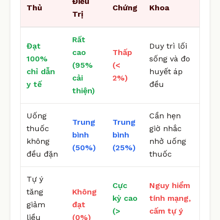
Điều
Thủ
Chứng
Khoa
Trị
Rất
Đạt
Duy trì lối
cao
Thấp
100%
sống và đo
(95%
(<
chỉ dẫn
huyết áp
cải
2%)
y tế
đều
thiện)
Uống
Cần hẹn
Trung
Trung
thuốc
giờ nhắc
bình
bình
không
nhở uống
(50%)
(25%)
đều đặn
thuốc
Tự ý
Cực
Nguy hiểm
tăng
Không
kỳ cao
tính mạng,
giảm
đạt
(>
cấm tự ý
liều
(0%)