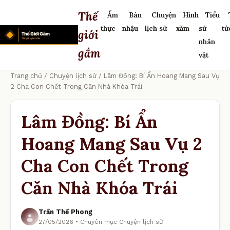
Thế
Ẩm
Bàn
Chuyện
Hình
Tiểu
thực
nhậu
lịch sử
xăm
sử
tứ
giới
nhân
gầm
vật
Trang chủ
/
Chuyện lịch sử
/ Lâm Đồng: Bí Ẩn Hoang Mang Sau Vụ
2 Cha Con Chết Trong Căn Nhà Khóa Trái
Lâm Đồng: Bí Ẩn
Hoang Mang Sau Vụ 2
Cha Con Chết Trong
Căn Nhà Khóa Trái
Trần Thế Phong
27/05/2026 • Chuyên mục Chuyện lịch sử