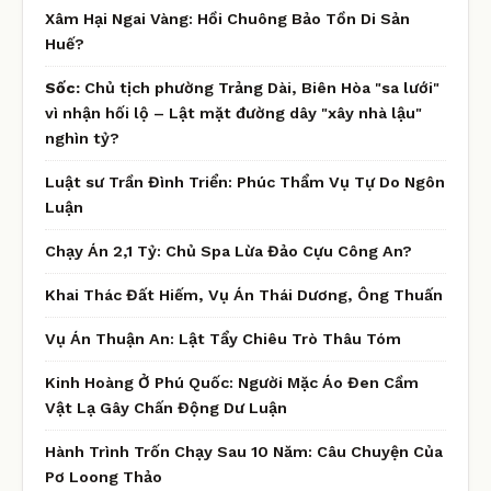
Xâm Hại Ngai Vàng: Hồi Chuông Bảo Tồn Di Sản
Huế?
Sốc:
Chủ tịch phường Trảng Dài, Biên Hòa "sa lưới"
vì nhận hối lộ – Lật mặt đường dây "xây nhà lậu"
nghìn tỷ?
Luật sư Trần Đình Triển: Phúc Thẩm Vụ Tự Do Ngôn
Luận
Chạy Án 2,1 Tỷ: Chủ Spa Lừa Đảo Cựu Công An?
Khai Thác Đất Hiếm, Vụ Án Thái Dương, Ông Thuấn
Vụ Án Thuận An: Lật Tẩy Chiêu Trò Thâu Tóm
Kinh Hoàng Ở Phú Quốc: Người Mặc Áo Đen Cầm
Vật Lạ Gây Chấn Động Dư Luận
Hành Trình Trốn Chạy Sau 10 Năm: Câu Chuyện Của
Pơ Loong Thảo