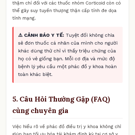
thậm chí đối với các thuốc nhóm Corticoid còn có
thể gây suy tuyến thượng thận cấp tính đe dọa
tính mạng.
⚠️ CẢNH BÁO Y TẾ:
Tuyệt đối không chia
sẻ đơn thuốc cá nhân của mình cho người
khác dùng thử chỉ vì thấy triệu chứng của
họ có vẻ giống bạn. Mỗi cơ địa và mức độ
bệnh lý yêu cầu một phác đồ y khoa hoàn
toàn khác biệt.
5. Câu Hỏi Thường Gặp (FAQ)
cùng chuyên gia
Việc hiểu rõ về phác đồ điều trị y khoa không chỉ
giúp bạn tối ưu hóa tái khám định kỳ tại cơ sở y