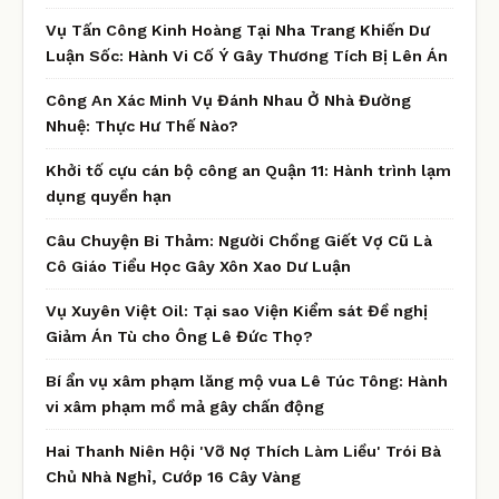
Vụ Tấn Công Kinh Hoàng Tại Nha Trang Khiến Dư
Luận Sốc: Hành Vi Cố Ý Gây Thương Tích Bị Lên Án
Công An Xác Minh Vụ Đánh Nhau Ở Nhà Đường
Nhuệ: Thực Hư Thế Nào?
Khởi tố cựu cán bộ công an Quận 11: Hành trình lạm
dụng quyền hạn
Câu Chuyện Bi Thảm: Người Chồng Giết Vợ Cũ Là
Cô Giáo Tiểu Học Gây Xôn Xao Dư Luận
Vụ Xuyên Việt Oil: Tại sao Viện Kiểm sát Đề nghị
Giảm Án Tù cho Ông Lê Đức Thọ?
Bí ẩn vụ xâm phạm lăng mộ vua Lê Túc Tông: Hành
vi xâm phạm mồ mả gây chấn động
Hai Thanh Niên Hội 'Vỡ Nợ Thích Làm Liều' Trói Bà
Chủ Nhà Nghỉ, Cướp 16 Cây Vàng