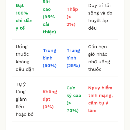
Rất
Đạt
Duy trì lối
cao
Thấp
100%
sống và đo
(95%
(<
chỉ dẫn
huyết áp
cải
2%)
y tế
đều
thiện)
Uống
Cần hẹn
Trung
Trung
thuốc
giờ nhắc
bình
bình
không
nhở uống
(50%)
(25%)
đều đặn
thuốc
Tự ý
Cực
Nguy hiểm
tăng
Không
kỳ cao
tính mạng,
giảm
đạt
(>
cấm tự ý
liều
(0%)
70%)
làm
hoặc bỏ