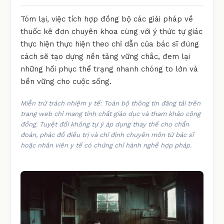
Tóm lại, việc tích hợp đồng bộ các giải pháp về
thuốc kê đơn chuyên khoa cùng với ý thức tự giác
thực hiện thực hiện theo chỉ dẫn của bác sĩ đúng
cách sẽ tạo dựng nền tảng vững chắc, đem lại
những hồi phục thể trạng nhanh chóng to lớn và
bền vững cho cuộc sống.
Miễn trừ trách nhiệm y tế: Toàn bộ thông tin đăng tải trên
trang web chỉ mang tính chất giáo dục và tham khảo cộng
đồng. Tuyệt đối không tự ý áp dụng thay thế cho chẩn
đoán, phác đồ điều trị và chỉ định chuyên môn từ bác sĩ
hoặc nhân viên y tế có chứng chỉ hành nghề hợp pháp.