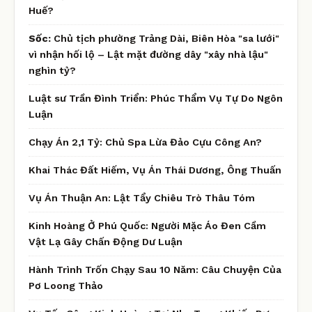
Huế?
Sốc:
Chủ tịch phường Trảng Dài, Biên Hòa "sa lưới"
vì nhận hối lộ – Lật mặt đường dây "xây nhà lậu"
nghìn tỷ?
Luật sư Trần Đình Triển: Phúc Thẩm Vụ Tự Do Ngôn
Luận
Chạy Án 2,1 Tỷ: Chủ Spa Lừa Đảo Cựu Công An?
Khai Thác Đất Hiếm, Vụ Án Thái Dương, Ông Thuấn
Vụ Án Thuận An: Lật Tẩy Chiêu Trò Thâu Tóm
Kinh Hoàng Ở Phú Quốc: Người Mặc Áo Đen Cầm
Vật Lạ Gây Chấn Động Dư Luận
Hành Trình Trốn Chạy Sau 10 Năm: Câu Chuyện Của
Pơ Loong Thảo