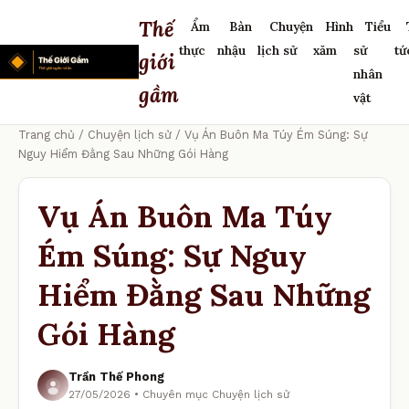
Thế
Ẩm
Bàn
Chuyện
Hình
Tiểu
thực
nhậu
lịch sử
xăm
sử
tứ
giới
nhân
gầm
vật
Trang chủ
/
Chuyện lịch sử
/ Vụ Án Buôn Ma Túy Ém Súng: Sự
Nguy Hiểm Đằng Sau Những Gói Hàng
Vụ Án Buôn Ma Túy
Ém Súng: Sự Nguy
Hiểm Đằng Sau Những
Gói Hàng
Trần Thế Phong
27/05/2026 • Chuyên mục Chuyện lịch sử