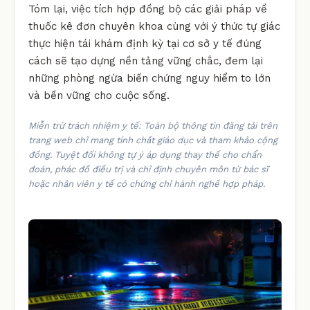
Tóm lại, việc tích hợp đồng bộ các giải pháp về
thuốc kê đơn chuyên khoa cùng với ý thức tự giác
thực hiện tái khám định kỳ tại cơ sở y tế đúng
cách sẽ tạo dựng nền tảng vững chắc, đem lại
những phòng ngừa biến chứng nguy hiểm to lớn
và bền vững cho cuộc sống.
Miễn trừ trách nhiệm y tế: Toàn bộ thông tin đăng tải trên
trang web chỉ mang tính chất giáo dục và tham khảo cộng
đồng. Tuyệt đối không tự ý áp dụng thay thế cho chẩn
đoán, phác đồ điều trị và chỉ định chuyên môn từ bác sĩ
hoặc nhân viên y tế có chứng chỉ hành nghề hợp pháp.