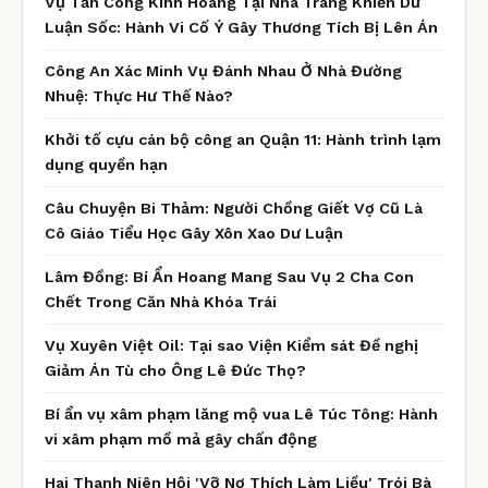
Vụ Tấn Công Kinh Hoàng Tại Nha Trang Khiến Dư
Luận Sốc: Hành Vi Cố Ý Gây Thương Tích Bị Lên Án
Công An Xác Minh Vụ Đánh Nhau Ở Nhà Đường
Nhuệ: Thực Hư Thế Nào?
Khởi tố cựu cán bộ công an Quận 11: Hành trình lạm
dụng quyền hạn
Câu Chuyện Bi Thảm: Người Chồng Giết Vợ Cũ Là
Cô Giáo Tiểu Học Gây Xôn Xao Dư Luận
Lâm Đồng: Bí Ẩn Hoang Mang Sau Vụ 2 Cha Con
Chết Trong Căn Nhà Khóa Trái
Vụ Xuyên Việt Oil: Tại sao Viện Kiểm sát Đề nghị
Giảm Án Tù cho Ông Lê Đức Thọ?
Bí ẩn vụ xâm phạm lăng mộ vua Lê Túc Tông: Hành
vi xâm phạm mồ mả gây chấn động
Hai Thanh Niên Hội 'Vỡ Nợ Thích Làm Liều' Trói Bà