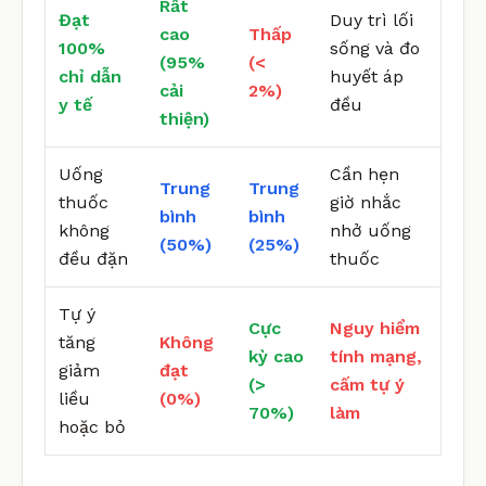
Rất
Đạt
Duy trì lối
cao
Thấp
100%
sống và đo
(95%
(<
chỉ dẫn
huyết áp
cải
2%)
y tế
đều
thiện)
Uống
Cần hẹn
Trung
Trung
thuốc
giờ nhắc
bình
bình
không
nhở uống
(50%)
(25%)
đều đặn
thuốc
Tự ý
Cực
Nguy hiểm
tăng
Không
kỳ cao
tính mạng,
giảm
đạt
(>
cấm tự ý
liều
(0%)
70%)
làm
hoặc bỏ