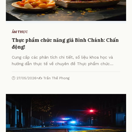
ẨM THỰC
Thực phẩm chức năng giả Bình Chánh: Chấn
động!
Cung cấp các phân tích chi tiết, số liệu khoa học và
hướng dẫn thực tế về chuyên đề Thực phẩm chức
năng giả Bình Chánh: Chấn động! từ chuyên gia.
🕒 27/05/2026
•
✍️ Trần Thế Phong