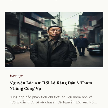
ẨM THỰC
Nguyễn Lộc An: Hối Lộ Xăng Dầu & Tham
Nhũng Công Vụ
Cung cấp các phân tích chi tiết, số liệu khoa học và
hướng dẫn thực tế về chuyên đề Nguyễn Lộc An: Hối
Lộ Xăng Dầu & Tham Nhũng Công Vụ từ chuyên gia.