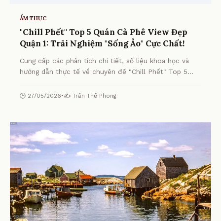
ẨM THỰC
"Chill Phết" Top 5 Quán Cà Phê View Đẹp
Quận 1: Trải Nghiệm "Sống Ảo" Cực Chất!
Cung cấp các phân tích chi tiết, số liệu khoa học và
hướng dẫn thực tế về chuyên đề "Chill Phết" Top 5
Quán Cà Phê View Đẹp Quận 1: Trải Nghiệm "Sống Ảo"
Cực Chất! từ chuyên gia.
🕒 27/05/2026
•
✍️ Trần Thế Phong