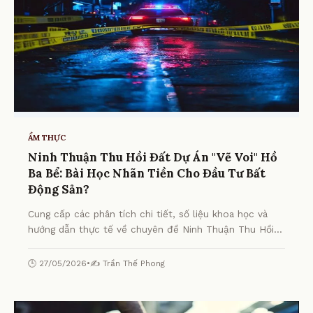
ẨM THỰC
Ninh Thuận Thu Hồi Đất Dự Án "Vẽ Voi" Hồ
Ba Bể: Bài Học Nhãn Tiền Cho Đầu Tư Bất
Động Sản?
Cung cấp các phân tích chi tiết, số liệu khoa học và
hướng dẫn thực tế về chuyên đề Ninh Thuận Thu Hồi
Đất Dự Án "Vẽ Voi" Hồ Ba Bể: Bài Học Nhãn Tiền Cho
Đầu Tư Bất Động Sản? từ chuyên gia.
🕒 27/05/2026
•
✍️ Trần Thế Phong