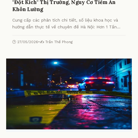
"Đột Kích" Thị Trường, Nguy Cơ Tiềm Ẩn
Khôn Lường
Cung cấp các phân tích chi tiết, số liệu khoa học và
hướng dẫn thực tế về chuyên đề Hà Nội: Hơn 1 Tấn
Chân Gà Chiên Mốc Meo "Đột Kích" Thị Trường, Nguy
Cơ Tiềm Ẩn Khôn Lường từ chuyên gia.
🕒 27/05/2026
•
✍️ Trần Thế Phong