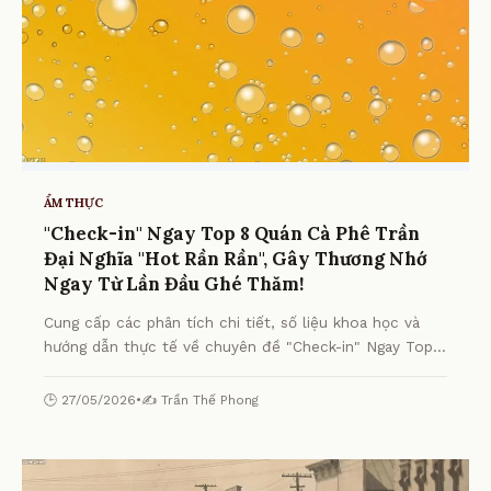
ẨM THỰC
"Check-in" Ngay Top 8 Quán Cà Phê Trần
Đại Nghĩa "Hot Rần Rần", Gây Thương Nhớ
Ngay Từ Lần Đầu Ghé Thăm!
Cung cấp các phân tích chi tiết, số liệu khoa học và
hướng dẫn thực tế về chuyên đề "Check-in" Ngay Top 8
Quán Cà Phê Trần Đại Nghĩa "Hot Rần Rần", Gây
Thương Nhớ Ngay Từ Lần Đầu Ghé Thăm! từ chuyên
🕒 27/05/2026
•
✍️ Trần Thế Phong
gia.