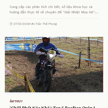
Cung cấp các phân tích chi tiết, số liệu khoa học và
hướng dẫn thực tế về chuyên đề "Giải Nhiệt Mùa Hè":
Top 10 Quán Chè Quận 1 "Đỉnh Của Chóp" Dân Sành Ăn
Nhất Định Phải Thử từ chuyên gia.
🕒 27/05/2026
•
✍️ Trần Thế Phong
ẨM THỰC
"Chill Phết Nóc Nhà": Top 5 Rooftop Quận 1