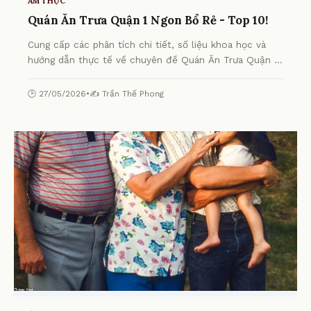
ẨM THỰC
Quán Ăn Trưa Quận 1 Ngon Bổ Rẻ - Top 10!
Cung cấp các phân tích chi tiết, số liệu khoa học và
hướng dẫn thực tế về chuyên đề Quán Ăn Trưa Quận 1
Ngon Bổ Rẻ - Top 10! từ chuyên gia.
🕒 27/05/2026
•
✍️ Trần Thế Phong