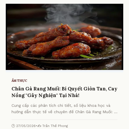
ẨM THỰC
Chân Gà Rang Muối: Bí Quyết Giòn Tan, Cay
Nồng "Gây Nghiện" Tại Nhà!
Cung cấp các phân tích chi tiết, số liệu khoa học và
hướng dẫn thực tế về chuyên đề Chân Gà Rang Muối: Bí
Quyết Giòn Tan, Cay Nồng "Gây Nghiện" Tại Nhà! từ
chuyên gia.
🕒 27/05/2026
•
✍️ Trần Thế Phong