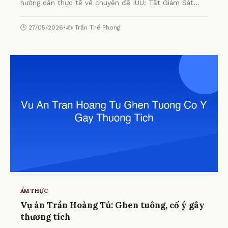
hướng dẫn thực tế về chuyên đề IUU: Tắt Giám Sát
Hành Trình, Ngư Dân Lãnh Án từ chuyên gia.
🕒 27/05/2026
•
✍️ Trần Thế Phong
ẨM THỰC
Vụ án Trần Hoàng Tú: Ghen tuông, cố ý gây
thương tích