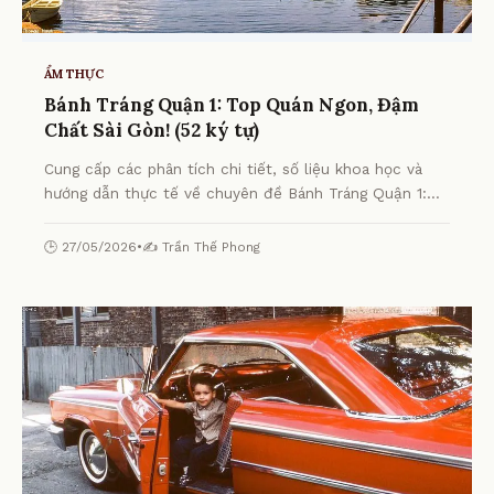
ẨM THỰC
Bánh Tráng Quận 1: Top Quán Ngon, Đậm
Chất Sài Gòn! (52 ký tự)
Cung cấp các phân tích chi tiết, số liệu khoa học và
hướng dẫn thực tế về chuyên đề Bánh Tráng Quận 1:
Top Quán Ngon, Đậm Chất Sài Gòn! (52 ký tự) từ
chuyên gia.
🕒 27/05/2026
•
✍️ Trần Thế Phong