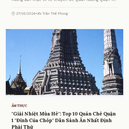
Ngon - Khám Phá Top Địa Điểm Tuyệt Nhất! từ chuyên
gia.
🕒 27/05/2026
•
✍️ Trần Thế Phong
ẨM THỰC
"Giải Nhiệt Mùa Hè": Top 10 Quán Chè Quận
1 "Đỉnh Của Chóp" Dân Sành Ăn Nhất Định
Phải Thử