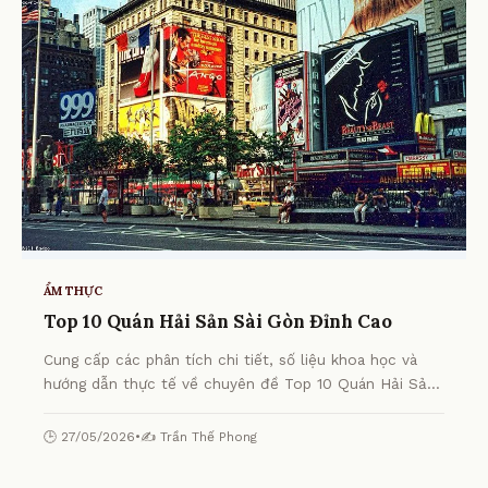
ẨM THỰC
Top 10 Quán Hải Sản Sài Gòn Đỉnh Cao
Cung cấp các phân tích chi tiết, số liệu khoa học và
hướng dẫn thực tế về chuyên đề Top 10 Quán Hải Sản
Sài Gòn Đỉnh Cao từ chuyên gia.
🕒 27/05/2026
•
✍️ Trần Thế Phong