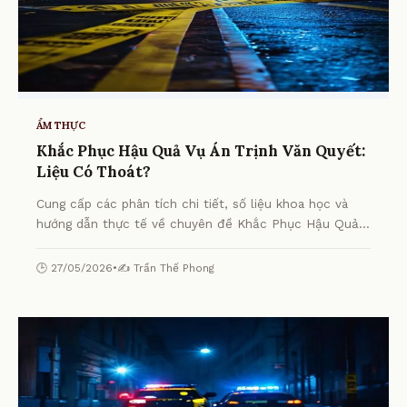
ẨM THỰC
Khắc Phục Hậu Quả Vụ Án Trịnh Văn Quyết:
Liệu Có Thoát?
Cung cấp các phân tích chi tiết, số liệu khoa học và
hướng dẫn thực tế về chuyên đề Khắc Phục Hậu Quả
Vụ Án Trịnh Văn Quyết: Liệu Có Thoát? từ chuyên gia.
🕒 27/05/2026
•
✍️ Trần Thế Phong