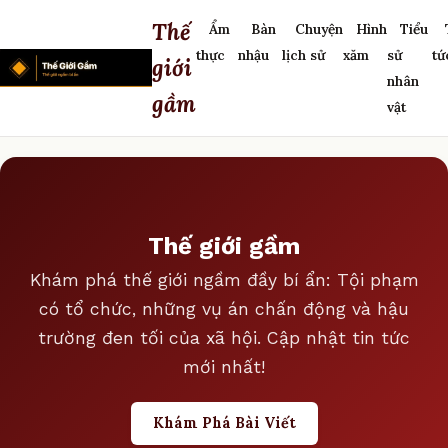
Thế
Ẩm
Bàn
Chuyện
Hình
Tiểu
thực
nhậu
lịch sử
xăm
sử
tứ
giới
nhân
gầm
vật
Thế giới gầm
Khám phá thế giới ngầm đầy bí ẩn: Tội phạm
có tổ chức, những vụ án chấn động và hậu
trường đen tối của xã hội. Cập nhật tin tức
mới nhất!
Khám Phá Bài Viết