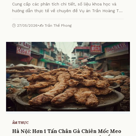
Cung cấp các phân tích chi tiết, số liệu khoa học và
hướng dẫn thực tế về chuyên đề Vụ án Trần Hoàng Tú:
Ghen tuông, cố ý gây thương tích từ chuyên gia.
🕒 27/05/2026
•
✍️ Trần Thế Phong
ẨM THỰC
Hà Nội: Hơn 1 Tấn Chân Gà Chiên Mốc Meo