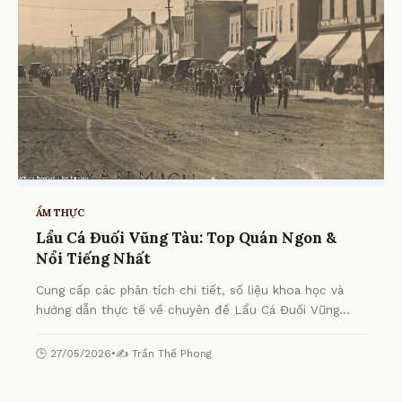
ẨM THỰC
Lẩu Cá Đuối Vũng Tàu: Top Quán Ngon &
Nổi Tiếng Nhất
Cung cấp các phân tích chi tiết, số liệu khoa học và
hướng dẫn thực tế về chuyên đề Lẩu Cá Đuối Vũng
Tàu: Top Quán Ngon & Nổi Tiếng Nhất từ chuyên gia.
🕒 27/05/2026
•
✍️ Trần Thế Phong