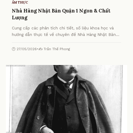
ẨM THỰC
Nhà Hàng Nhật Bản Quận 1 Ngon & Chất
Lượng
Cung cấp các phân tích chi tiết, số liệu khoa học và
hướng dẫn thực tế về chuyên đề Nhà Hàng Nhật Bản
Quận 1 Ngon & Chất Lượng từ chuyên gia.
🕒 27/05/2026
•
✍️ Trần Thế Phong