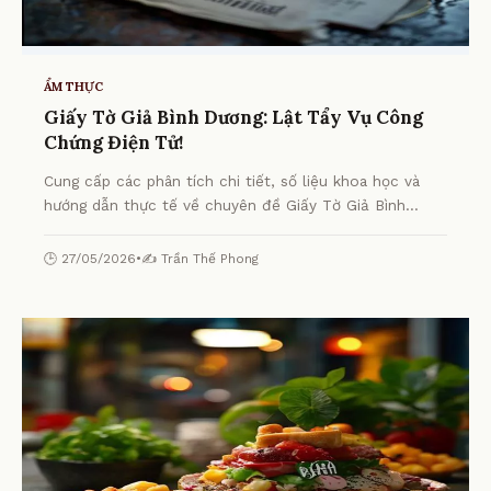
ẨM THỰC
Giấy Tờ Giả Bình Dương: Lật Tẩy Vụ Công
Chứng Điện Tử!
Cung cấp các phân tích chi tiết, số liệu khoa học và
hướng dẫn thực tế về chuyên đề Giấy Tờ Giả Bình
Dương: Lật Tẩy Vụ Công Chứng Điện Tử! từ chuyên gia.
🕒 27/05/2026
•
✍️ Trần Thế Phong