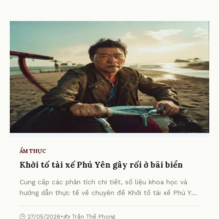
ẨM THỰC
Khởi tố tài xế Phú Yên gây rối ở bãi biển
Cung cấp các phân tích chi tiết, số liệu khoa học và
hướng dẫn thực tế về chuyên đề Khởi tố tài xế Phú Yên
gây rối ở bãi biển từ chuyên gia.
🕒 27/05/2026
•
✍️ Trần Thế Phong