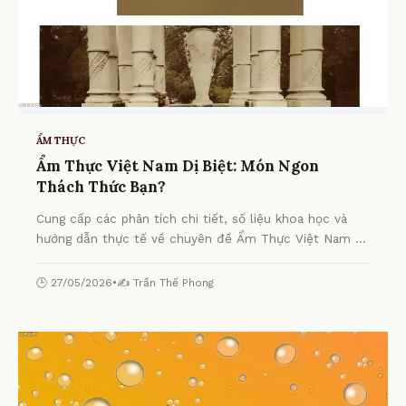
ẨM THỰC
Ẩm Thực Việt Nam Dị Biệt: Món Ngon
Thách Thức Bạn?
Cung cấp các phân tích chi tiết, số liệu khoa học và
hướng dẫn thực tế về chuyên đề Ẩm Thực Việt Nam Dị
Biệt: Món Ngon Thách Thức Bạn? từ chuyên gia.
🕒 27/05/2026
•
✍️ Trần Thế Phong