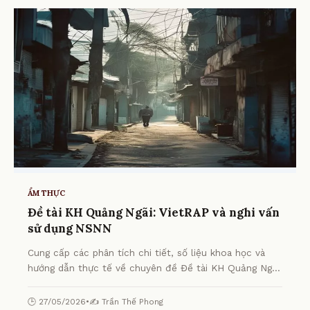
ẨM THỰC
Đề tài KH Quảng Ngãi: VietRAP và nghi vấn
sử dụng NSNN
Cung cấp các phân tích chi tiết, số liệu khoa học và
hướng dẫn thực tế về chuyên đề Đề tài KH Quảng Ngãi:
VietRAP và nghi vấn sử dụng NSNN từ chuyên gia.
🕒 27/05/2026
•
✍️ Trần Thế Phong