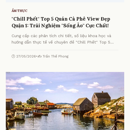
ẨM THỰC
"Chill Phết" Top 5 Quán Cà Phê View Đẹp
Quận 1: Trải Nghiệm "Sống Ảo" Cực Chất!
Cung cấp các phân tích chi tiết, số liệu khoa học và
hướng dẫn thực tế về chuyên đề "Chill Phết" Top 5
Quán Cà Phê View Đẹp Quận 1: Trải Nghiệm "Sống Ảo"
Cực Chất! từ chuyên gia.
🕒 27/05/2026
•
✍️ Trần Thế Phong