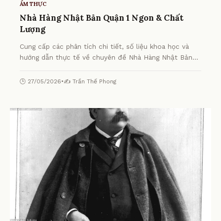
ẨM THỰC
Nhà Hàng Nhật Bản Quận 1 Ngon & Chất
Lượng
Cung cấp các phân tích chi tiết, số liệu khoa học và
hướng dẫn thực tế về chuyên đề Nhà Hàng Nhật Bản
Quận 1 Ngon & Chất Lượng từ chuyên gia.
🕒 27/05/2026
•
✍️ Trần Thế Phong