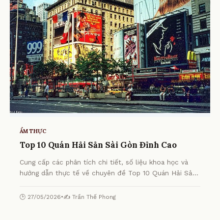
ẨM THỰC
Top 10 Quán Hải Sản Sài Gòn Đỉnh Cao
Cung cấp các phân tích chi tiết, số liệu khoa học và
hướng dẫn thực tế về chuyên đề Top 10 Quán Hải Sản
Sài Gòn Đỉnh Cao từ chuyên gia.
🕒 27/05/2026
•
✍️ Trần Thế Phong