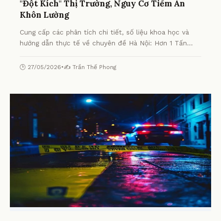
"Đột Kích" Thị Trường, Nguy Cơ Tiềm Ẩn
Khôn Lường
Cung cấp các phân tích chi tiết, số liệu khoa học và
hướng dẫn thực tế về chuyên đề Hà Nội: Hơn 1 Tấn
Chân Gà Chiên Mốc Meo "Đột Kích" Thị Trường, Nguy
Cơ Tiềm Ẩn Khôn Lường từ chuyên gia.
🕒 27/05/2026
•
✍️ Trần Thế Phong