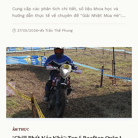
Cung cấp các phân tích chi tiết, số liệu khoa học và
hướng dẫn thực tế về chuyên đề "Giải Nhiệt Mùa Hè":
Top 10 Quán Chè Quận 1 "Đỉnh Của Chóp" Dân Sành Ăn
Nhất Định Phải Thử từ chuyên gia.
🕒 27/05/2026
•
✍️ Trần Thế Phong
ẨM THỰC
"Chill Phết Nóc Nhà": Top 5 Rooftop Quận 1