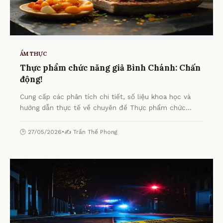
ẨM THỰC
Thực phẩm chức năng giả Bình Chánh: Chấn
động!
Cung cấp các phân tích chi tiết, số liệu khoa học và
hướng dẫn thực tế về chuyên đề Thực phẩm chức
năng giả Bình Chánh: Chấn động! từ chuyên gia.
🕒 27/05/2026
•
✍️ Trần Thế Phong