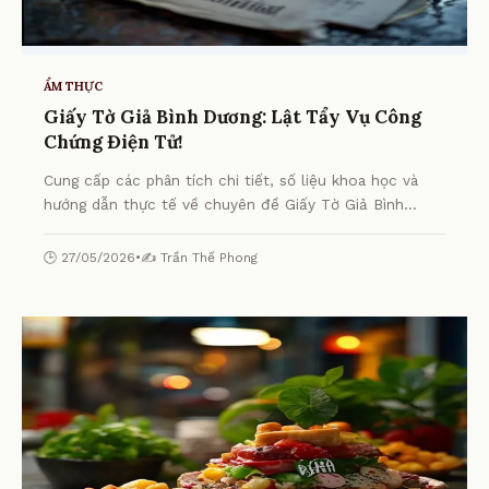
ẨM THỰC
Giấy Tờ Giả Bình Dương: Lật Tẩy Vụ Công
Chứng Điện Tử!
Cung cấp các phân tích chi tiết, số liệu khoa học và
hướng dẫn thực tế về chuyên đề Giấy Tờ Giả Bình
Dương: Lật Tẩy Vụ Công Chứng Điện Tử! từ chuyên gia.
🕒 27/05/2026
•
✍️ Trần Thế Phong