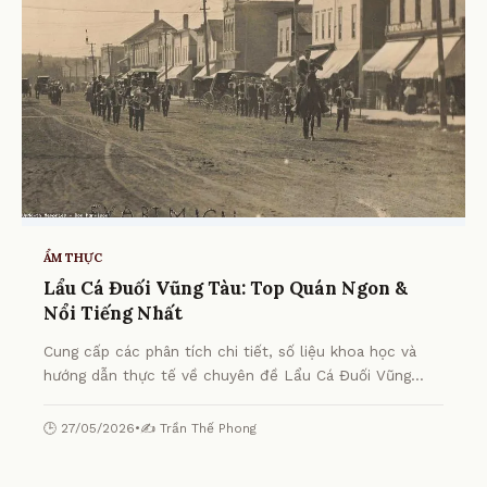
ẨM THỰC
Lẩu Cá Đuối Vũng Tàu: Top Quán Ngon &
Nổi Tiếng Nhất
Cung cấp các phân tích chi tiết, số liệu khoa học và
hướng dẫn thực tế về chuyên đề Lẩu Cá Đuối Vũng
Tàu: Top Quán Ngon & Nổi Tiếng Nhất từ chuyên gia.
🕒 27/05/2026
•
✍️ Trần Thế Phong