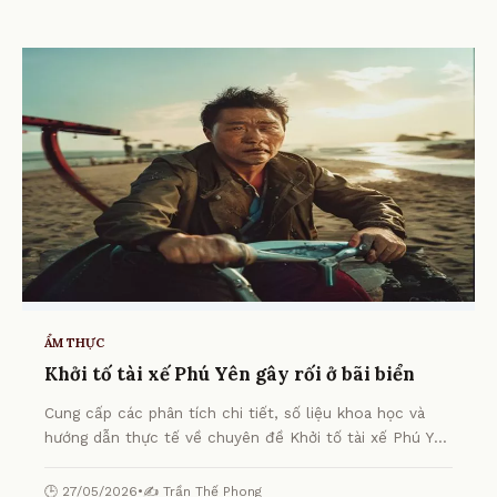
ẨM THỰC
Khởi tố tài xế Phú Yên gây rối ở bãi biển
Cung cấp các phân tích chi tiết, số liệu khoa học và
hướng dẫn thực tế về chuyên đề Khởi tố tài xế Phú Yên
gây rối ở bãi biển từ chuyên gia.
🕒 27/05/2026
•
✍️ Trần Thế Phong