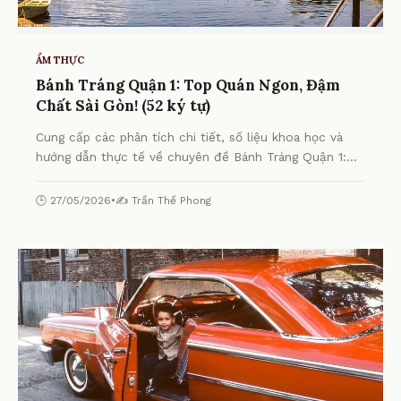
ẨM THỰC
Bánh Tráng Quận 1: Top Quán Ngon, Đậm
Chất Sài Gòn! (52 ký tự)
Cung cấp các phân tích chi tiết, số liệu khoa học và
hướng dẫn thực tế về chuyên đề Bánh Tráng Quận 1:
Top Quán Ngon, Đậm Chất Sài Gòn! (52 ký tự) từ
chuyên gia.
🕒 27/05/2026
•
✍️ Trần Thế Phong