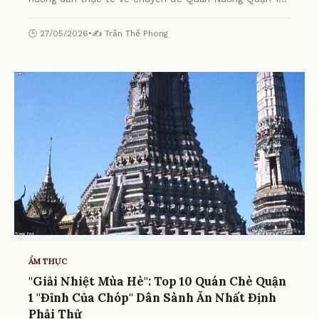
Ngon - Khám Phá Top Địa Điểm Tuyệt Nhất! từ chuyên
gia.
🕒 27/05/2026
•
✍️ Trần Thế Phong
ẨM THỰC
"Giải Nhiệt Mùa Hè": Top 10 Quán Chè Quận
1 "Đỉnh Của Chóp" Dân Sành Ăn Nhất Định
Phải Thử