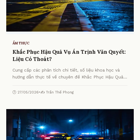
ẨM THỰC
Khắc Phục Hậu Quả Vụ Án Trịnh Văn Quyết:
Liệu Có Thoát?
Cung cấp các phân tích chi tiết, số liệu khoa học và
hướng dẫn thực tế về chuyên đề Khắc Phục Hậu Quả
Vụ Án Trịnh Văn Quyết: Liệu Có Thoát? từ chuyên gia.
🕒 27/05/2026
•
✍️ Trần Thế Phong