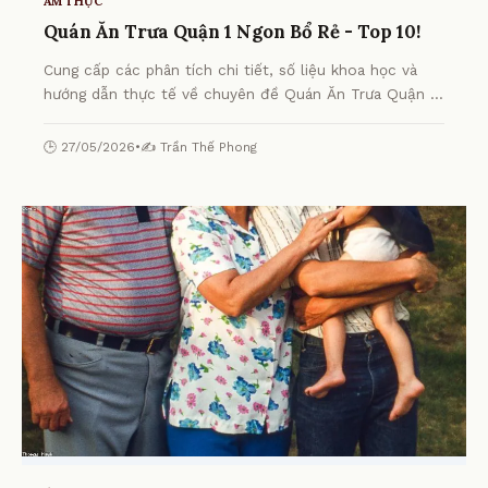
ẨM THỰC
Quán Ăn Trưa Quận 1 Ngon Bổ Rẻ - Top 10!
Cung cấp các phân tích chi tiết, số liệu khoa học và
hướng dẫn thực tế về chuyên đề Quán Ăn Trưa Quận 1
Ngon Bổ Rẻ - Top 10! từ chuyên gia.
🕒 27/05/2026
•
✍️ Trần Thế Phong