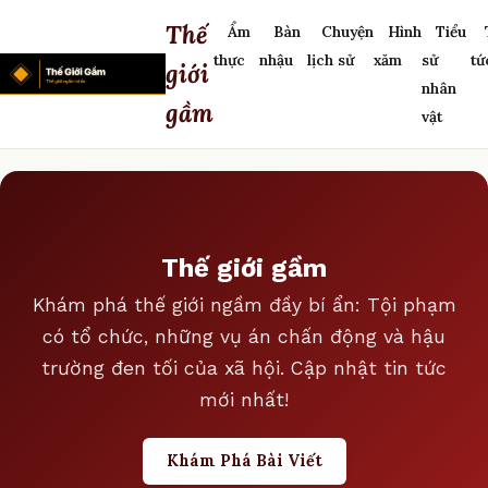
Thế
Ẩm
Bàn
Chuyện
Hình
Tiểu
thực
nhậu
lịch sử
xăm
sử
tứ
giới
nhân
gầm
vật
Thế giới gầm
Khám phá thế giới ngầm đầy bí ẩn: Tội phạm
có tổ chức, những vụ án chấn động và hậu
trường đen tối của xã hội. Cập nhật tin tức
mới nhất!
Khám Phá Bài Viết