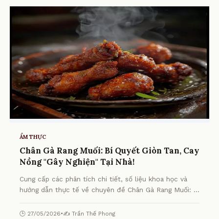
ẨM THỰC
Chân Gà Rang Muối: Bí Quyết Giòn Tan, Cay
Nồng "Gây Nghiện" Tại Nhà!
Cung cấp các phân tích chi tiết, số liệu khoa học và
hướng dẫn thực tế về chuyên đề Chân Gà Rang Muối: Bí
Quyết Giòn Tan, Cay Nồng "Gây Nghiện" Tại Nhà! từ
chuyên gia.
🕒 27/05/2026
•
✍️ Trần Thế Phong