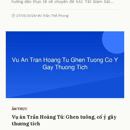
hướng dẫn thực tế về chuyên đề IUU: Tắt Giám Sát
Hành Trình, Ngư Dân Lãnh Án từ chuyên gia.
🕒 27/05/2026
•
✍️ Trần Thế Phong
ẨM THỰC
Vụ án Trần Hoàng Tú: Ghen tuông, cố ý gây
thương tích