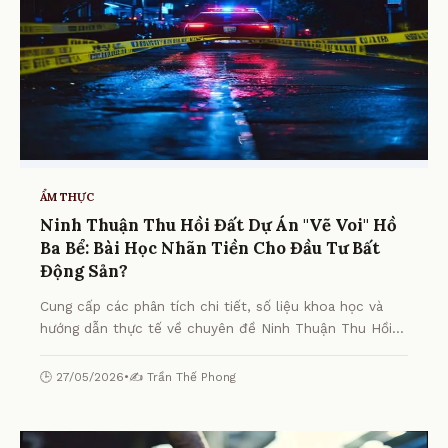
ẨM THỰC
Ninh Thuận Thu Hồi Đất Dự Án "Vẽ Voi" Hồ
Ba Bể: Bài Học Nhãn Tiền Cho Đầu Tư Bất
Động Sản?
Cung cấp các phân tích chi tiết, số liệu khoa học và
hướng dẫn thực tế về chuyên đề Ninh Thuận Thu Hồi
Đất Dự Án "Vẽ Voi" Hồ Ba Bể: Bài Học Nhãn Tiền Cho
Đầu Tư Bất Động Sản? từ chuyên gia.
🕒 27/05/2026
•
✍️ Trần Thế Phong