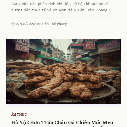
Cung cấp các phân tích chi tiết, số liệu khoa học và
hướng dẫn thực tế về chuyên đề Vụ án Trần Hoàng Tú:
Ghen tuông, cố ý gây thương tích từ chuyên gia.
🕒 27/05/2026
•
✍️ Trần Thế Phong
ẨM THỰC
Hà Nội: Hơn 1 Tấn Chân Gà Chiên Mốc Meo