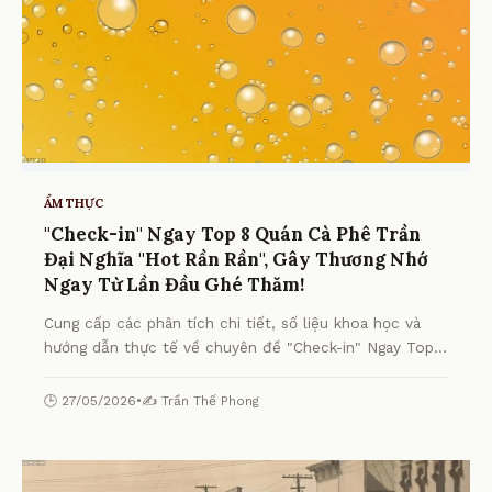
ẨM THỰC
"Check-in" Ngay Top 8 Quán Cà Phê Trần
Đại Nghĩa "Hot Rần Rần", Gây Thương Nhớ
Ngay Từ Lần Đầu Ghé Thăm!
Cung cấp các phân tích chi tiết, số liệu khoa học và
hướng dẫn thực tế về chuyên đề "Check-in" Ngay Top 8
Quán Cà Phê Trần Đại Nghĩa "Hot Rần Rần", Gây
Thương Nhớ Ngay Từ Lần Đầu Ghé Thăm! từ chuyên
🕒 27/05/2026
•
✍️ Trần Thế Phong
gia.