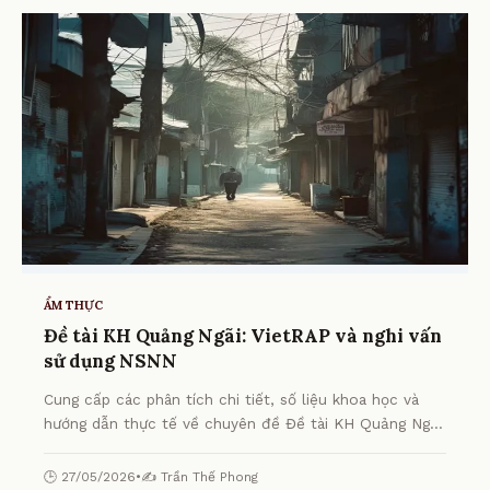
ẨM THỰC
Đề tài KH Quảng Ngãi: VietRAP và nghi vấn
sử dụng NSNN
Cung cấp các phân tích chi tiết, số liệu khoa học và
hướng dẫn thực tế về chuyên đề Đề tài KH Quảng Ngãi:
VietRAP và nghi vấn sử dụng NSNN từ chuyên gia.
🕒 27/05/2026
•
✍️ Trần Thế Phong