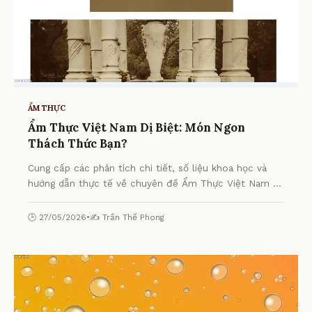
ẨM THỰC
Ẩm Thực Việt Nam Dị Biệt: Món Ngon
Thách Thức Bạn?
Cung cấp các phân tích chi tiết, số liệu khoa học và
hướng dẫn thực tế về chuyên đề Ẩm Thực Việt Nam Dị
Biệt: Món Ngon Thách Thức Bạn? từ chuyên gia.
🕒 27/05/2026
•
✍️ Trần Thế Phong