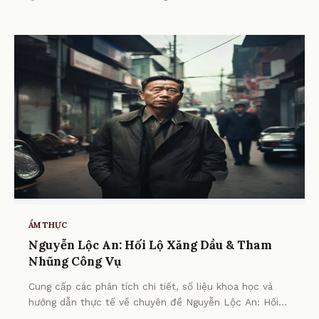
ẨM THỰC
Nguyễn Lộc An: Hối Lộ Xăng Dầu & Tham
Nhũng Công Vụ
Cung cấp các phân tích chi tiết, số liệu khoa học và
hướng dẫn thực tế về chuyên đề Nguyễn Lộc An: Hối
Lộ Xăng Dầu & Tham Nhũng Công Vụ từ chuyên gia.