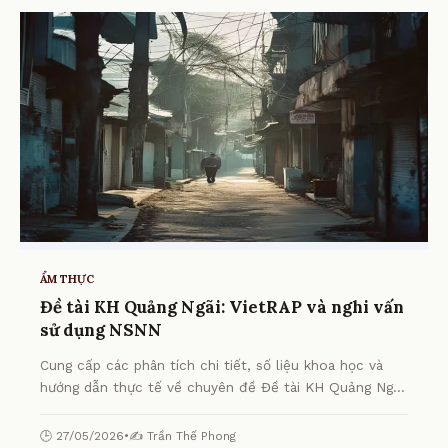
ẨM THỰC
Đề tài KH Quảng Ngãi: VietRAP và nghi vấn
sử dụng NSNN
Cung cấp các phân tích chi tiết, số liệu khoa học và
hướng dẫn thực tế về chuyên đề Đề tài KH Quảng Ngãi:
VietRAP và nghi vấn sử dụng NSNN từ chuyên gia.
🕒 27/05/2026
•
✍️ Trần Thế Phong