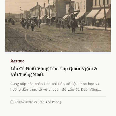
ẨM THỰC
Lẩu Cá Đuối Vũng Tàu: Top Quán Ngon &
Nổi Tiếng Nhất
Cung cấp các phân tích chi tiết, số liệu khoa học và
hướng dẫn thực tế về chuyên đề Lẩu Cá Đuối Vũng
Tàu: Top Quán Ngon & Nổi Tiếng Nhất từ chuyên gia.
🕒 27/05/2026
•
✍️ Trần Thế Phong