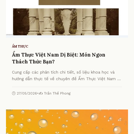
ẨM THỰC
Ẩm Thực Việt Nam Dị Biệt: Món Ngon
Thách Thức Bạn?
Cung cấp các phân tích chi tiết, số liệu khoa học và
hướng dẫn thực tế về chuyên đề Ẩm Thực Việt Nam Dị
Biệt: Món Ngon Thách Thức Bạn? từ chuyên gia.
🕒 27/05/2026
•
✍️ Trần Thế Phong