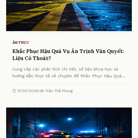
ẨM THỰC
Khắc Phục Hậu Quả Vụ Án Trịnh Văn Quyết:
Liệu Có Thoát?
Cung cấp các phân tích chi tiết, số liệu khoa học và
hướng dẫn thực tế về chuyên đề Khắc Phục Hậu Quả
Vụ Án Trịnh Văn Quyết: Liệu Có Thoát? từ chuyên gia.
🕒 27/05/2026
•
✍️ Trần Thế Phong