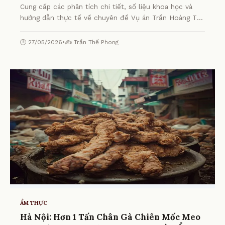
Cung cấp các phân tích chi tiết, số liệu khoa học và
hướng dẫn thực tế về chuyên đề Vụ án Trần Hoàng Tú:
Ghen tuông, cố ý gây thương tích từ chuyên gia.
🕒 27/05/2026
•
✍️ Trần Thế Phong
ẨM THỰC
Hà Nội: Hơn 1 Tấn Chân Gà Chiên Mốc Meo