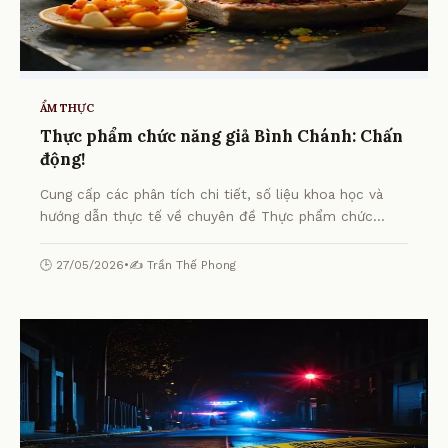
ẨM THỰC
Thực phẩm chức năng giả Bình Chánh: Chấn
động!
Cung cấp các phân tích chi tiết, số liệu khoa học và
hướng dẫn thực tế về chuyên đề Thực phẩm chức
năng giả Bình Chánh: Chấn động! từ chuyên gia.
🕒 27/05/2026
•
✍️ Trần Thế Phong