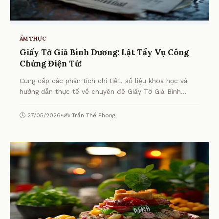
ẨM THỰC
Giấy Tờ Giả Bình Dương: Lật Tẩy Vụ Công
Chứng Điện Tử!
Cung cấp các phân tích chi tiết, số liệu khoa học và
hướng dẫn thực tế về chuyên đề Giấy Tờ Giả Bình
Dương: Lật Tẩy Vụ Công Chứng Điện Tử! từ chuyên gia.
🕒 27/05/2026
•
✍️ Trần Thế Phong