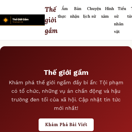
Thế
Ẩm
Bàn
Chuyện
Hình
Tiểu
thực
nhậu
lịch sử
xăm
sử
tứ
giới
nhân
gầm
vật
Thế giới gầm
Khám phá thế giới ngầm đầy bí ẩn: Tội phạm
có tổ chức, những vụ án chấn động và hậu
trường đen tối của xã hội. Cập nhật tin tức
mới nhất!
Khám Phá Bài Viết