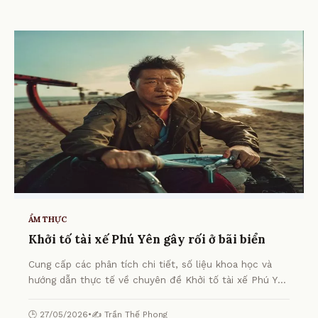
ẨM THỰC
Khởi tố tài xế Phú Yên gây rối ở bãi biển
Cung cấp các phân tích chi tiết, số liệu khoa học và
hướng dẫn thực tế về chuyên đề Khởi tố tài xế Phú Yên
gây rối ở bãi biển từ chuyên gia.
🕒 27/05/2026
•
✍️ Trần Thế Phong