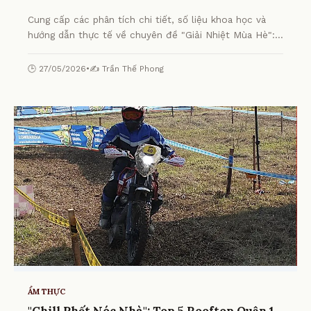
Cung cấp các phân tích chi tiết, số liệu khoa học và
hướng dẫn thực tế về chuyên đề "Giải Nhiệt Mùa Hè":
Top 10 Quán Chè Quận 1 "Đỉnh Của Chóp" Dân Sành Ăn
Nhất Định Phải Thử từ chuyên gia.
🕒 27/05/2026
•
✍️ Trần Thế Phong
ẨM THỰC
"Chill Phết Nóc Nhà": Top 5 Rooftop Quận 1