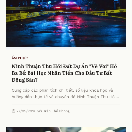
ẨM THỰC
Ninh Thuận Thu Hồi Đất Dự Án "Vẽ Voi" Hồ
Ba Bể: Bài Học Nhãn Tiền Cho Đầu Tư Bất
Động Sản?
Cung cấp các phân tích chi tiết, số liệu khoa học và
hướng dẫn thực tế về chuyên đề Ninh Thuận Thu Hồi
Đất Dự Án "Vẽ Voi" Hồ Ba Bể: Bài Học Nhãn Tiền Cho
Đầu Tư Bất Động Sản? từ chuyên gia.
🕒 27/05/2026
•
✍️ Trần Thế Phong