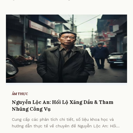
ẨM THỰC
Nguyễn Lộc An: Hối Lộ Xăng Dầu & Tham
Nhũng Công Vụ
Cung cấp các phân tích chi tiết, số liệu khoa học và
hướng dẫn thực tế về chuyên đề Nguyễn Lộc An: Hối
Lộ Xăng Dầu & Tham Nhũng Công Vụ từ chuyên gia.