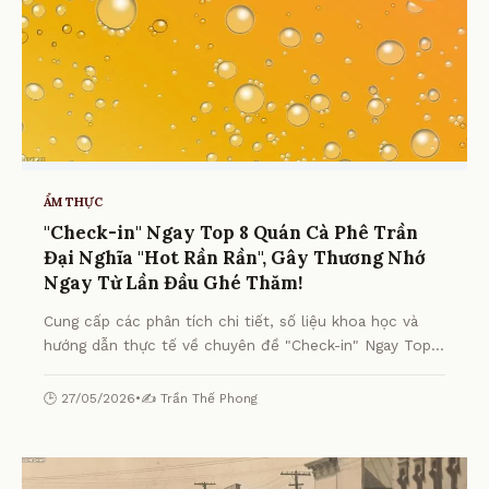
ẨM THỰC
"Check-in" Ngay Top 8 Quán Cà Phê Trần
Đại Nghĩa "Hot Rần Rần", Gây Thương Nhớ
Ngay Từ Lần Đầu Ghé Thăm!
Cung cấp các phân tích chi tiết, số liệu khoa học và
hướng dẫn thực tế về chuyên đề "Check-in" Ngay Top 8
Quán Cà Phê Trần Đại Nghĩa "Hot Rần Rần", Gây
Thương Nhớ Ngay Từ Lần Đầu Ghé Thăm! từ chuyên
🕒 27/05/2026
•
✍️ Trần Thế Phong
gia.