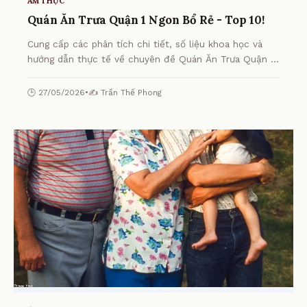
ẨM THỰC
Quán Ăn Trưa Quận 1 Ngon Bổ Rẻ - Top 10!
Cung cấp các phân tích chi tiết, số liệu khoa học và
hướng dẫn thực tế về chuyên đề Quán Ăn Trưa Quận 1
Ngon Bổ Rẻ - Top 10! từ chuyên gia.
🕒 27/05/2026
•
✍️ Trần Thế Phong