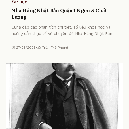
ẨM THỰC
Nhà Hàng Nhật Bản Quận 1 Ngon & Chất
Lượng
Cung cấp các phân tích chi tiết, số liệu khoa học và
hướng dẫn thực tế về chuyên đề Nhà Hàng Nhật Bản
Quận 1 Ngon & Chất Lượng từ chuyên gia.
🕒 27/05/2026
•
✍️ Trần Thế Phong