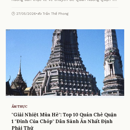
Ngon - Khám Phá Top Địa Điểm Tuyệt Nhất! từ chuyên
gia.
🕒 27/05/2026
•
✍️ Trần Thế Phong
ẨM THỰC
"Giải Nhiệt Mùa Hè": Top 10 Quán Chè Quận
1 "Đỉnh Của Chóp" Dân Sành Ăn Nhất Định
Phải Thử