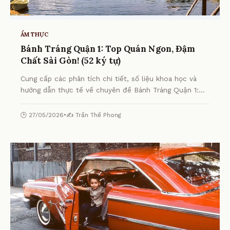
ẨM THỰC
Bánh Tráng Quận 1: Top Quán Ngon, Đậm
Chất Sài Gòn! (52 ký tự)
Cung cấp các phân tích chi tiết, số liệu khoa học và
hướng dẫn thực tế về chuyên đề Bánh Tráng Quận 1:
Top Quán Ngon, Đậm Chất Sài Gòn! (52 ký tự) từ
chuyên gia.
🕒 27/05/2026
•
✍️ Trần Thế Phong