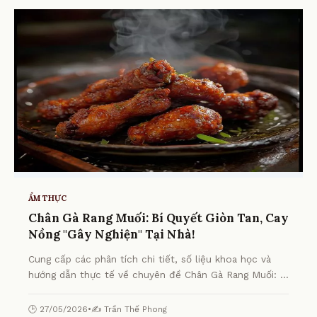
ẨM THỰC
Chân Gà Rang Muối: Bí Quyết Giòn Tan, Cay
Nồng "Gây Nghiện" Tại Nhà!
Cung cấp các phân tích chi tiết, số liệu khoa học và
hướng dẫn thực tế về chuyên đề Chân Gà Rang Muối: Bí
Quyết Giòn Tan, Cay Nồng "Gây Nghiện" Tại Nhà! từ
chuyên gia.
🕒 27/05/2026
•
✍️ Trần Thế Phong