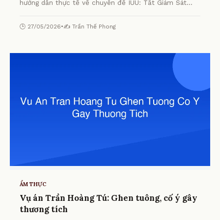
hướng dẫn thực tế về chuyên đề IUU: Tắt Giám Sát
Hành Trình, Ngư Dân Lãnh Án từ chuyên gia.
🕒 27/05/2026
•
✍️ Trần Thế Phong
ẨM THỰC
Vụ án Trần Hoàng Tú: Ghen tuông, cố ý gây
thương tích