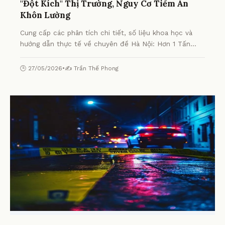
"Đột Kích" Thị Trường, Nguy Cơ Tiềm Ẩn
Khôn Lường
Cung cấp các phân tích chi tiết, số liệu khoa học và
hướng dẫn thực tế về chuyên đề Hà Nội: Hơn 1 Tấn
Chân Gà Chiên Mốc Meo "Đột Kích" Thị Trường, Nguy
Cơ Tiềm Ẩn Khôn Lường từ chuyên gia.
🕒 27/05/2026
•
✍️ Trần Thế Phong