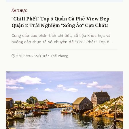
ẨM THỰC
"Chill Phết" Top 5 Quán Cà Phê View Đẹp
Quận 1: Trải Nghiệm "Sống Ảo" Cực Chất!
Cung cấp các phân tích chi tiết, số liệu khoa học và
hướng dẫn thực tế về chuyên đề "Chill Phết" Top 5
Quán Cà Phê View Đẹp Quận 1: Trải Nghiệm "Sống Ảo"
Cực Chất! từ chuyên gia.
🕒 27/05/2026
•
✍️ Trần Thế Phong