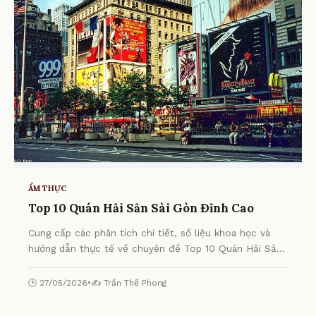
ẨM THỰC
Top 10 Quán Hải Sản Sài Gòn Đỉnh Cao
Cung cấp các phân tích chi tiết, số liệu khoa học và
hướng dẫn thực tế về chuyên đề Top 10 Quán Hải Sản
Sài Gòn Đỉnh Cao từ chuyên gia.
🕒 27/05/2026
•
✍️ Trần Thế Phong